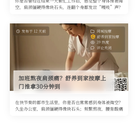
你是否曾经在结束一天繁忙工作后，感觉整个身体像被掏
空，肩颈僵硬得像块石头，连翻个身都发出“嘎吱”声？
或者每到生理期前后，腰酸背痛、 ...
发布于 12 天前
同城按摩
舒养到家按摩
39 热度
评论关闭
加班熬夜肩颈痛？舒养到家按摩上
门推拿30分钟到
在快节奏的都市生活里，你是否也常常感到身体被掏空？
久坐办公室，肩颈僵硬得像块石头；频繁熬夜，腰背酸痛
直不起来；精神紧绷，连睡个好觉 ...