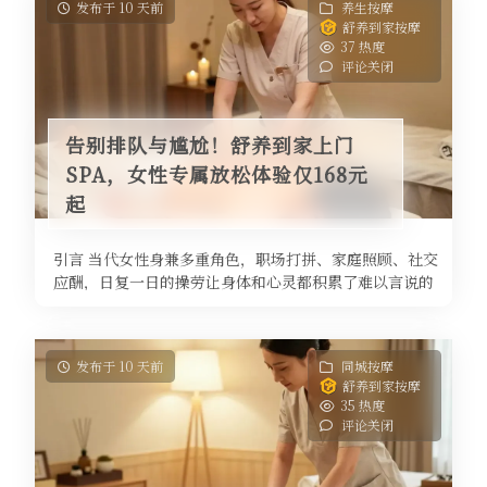
发布于 10 天前
养生按摩
舒养到家按摩
37 热度
评论关闭
告别排队与尴尬！舒养到家上门
SPA，女性专属放松体验仅168元
起
引言 当代女性身兼多重角色，职场打拼、家庭照顾、社交
应酬，日复一日的操劳让身体和心灵都积累了难以言说的
疲惫。肩颈僵硬、腰背酸痛、睡 ...
发布于 10 天前
同城按摩
舒养到家按摩
35 热度
评论关闭