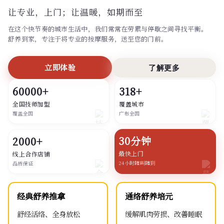
让专业，上门；
让温暖，如期而至
在这个快节奏的城市生活中，我们常常在劳累与停歇之间寻找平衡。
舒养到家，专注于将专业的按摩服务，送至您的门前。
立即体验
了解更多
60000+
318+
全国技师加盟
覆盖城市
覆盖全国
广布全国
30分钟
2000+
最快上门
线上合作店铺
24小时随叫随到
品质保证
经典舒养推拿
通络舒养培元
舒经活络、全身放松
缓解肌肉劳损、改善睡眠