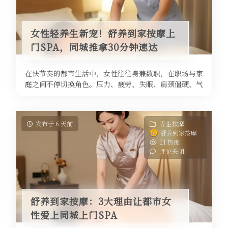
女性轻养生新宠！舒养到家按摩上
门SPA，同城推拿30分钟速达
在快节奏的都市生活中，女性往往身兼数职，在职场与家
庭之间不停切换角色。压力、疲劳、失眠、肩颈僵硬、气
血不畅……这些亚健康问题，正在 ...
发布于 6 天前
养生按摩
舒养到家按摩
21 热度
评论关闭
舒养到家按摩：3大理由让都市女
性爱上同城上门SPA