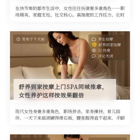
在快节奏的都市生活中，女性往往扮演着多重角色——职
场精英、家庭支柱、社交核心。高强度的工作压力、长时
间久坐、熬夜加班，让身体频频亮 ...
发布于 9 天前
养生按摩
舒养到家按摩
31 热度
评论关闭
舒养到家按摩上门SPA同城推拿，
女性养护这样按效果翻倍
现代女性身兼多重角色，职场拼杀、家务操持、育儿陪
伴，一天下来肩颈硬得像石板，腰背酸得直不起来，手脚
冰凉、失眠多梦更是家常便饭。身体 ...