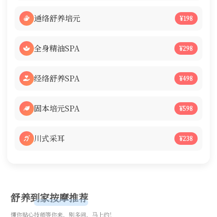
通络舒养培元
¥198
全身精油SPA
¥298
经络舒养SPA
¥498
固本培元SPA
¥598
川式采耳
¥238
舒养到家按摩推荐
懂你贴心技师等你来，别多问，马上约！