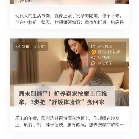
现代人的生活节奏，就像上紧了发条的陀螺，停不下来。
坐在电脑前一整天，脖颈僵硬如石；熬夜加班后，脑袋昏
沉如灌铅；周末带娃做家务，腰背 ...
发布于 5 天前
养生按摩
舒养到家按摩
26 热度
评论关闭
周末别躺平！舒养到家按摩上门推
拿，3步把“舒缓体验馆”搬回家
周末的午后，阳光透过窗帘洒在地板上，你却瘫在沙发
上，刷着手机，脖子僵硬，腰背酸沉。想去按摩店放松一
下，一想到要换衣服、打车、排队、 ...