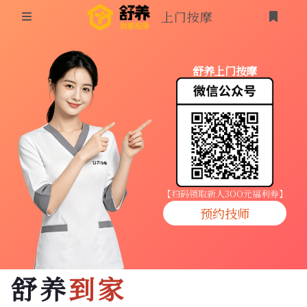
上门按摩
首页
舒养上门按摩
同城按摩
登录
上门按摩
养生按摩
技师入驻
【扫码领取新人3OO元福利券】
预约技师
商家入驻
代理入驻
舒养
到家
预约技师