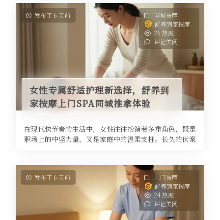
发布于 6 天前
同城按摩
舒养到家按摩
26 热度
评论关闭
女性专属舒适护理新选择，舒养到
家按摩上门SPA同城推拿体验
在现代快节奏的生活中，女性往往扮演着多重角色，既是
职场上的中坚力量，又是家庭中的温柔支柱。长久的伏案
工作、繁重的家务劳动、无休止的 ...
发布于 6 天前
上门按摩
舒养到家按摩
24 热度
评论关闭