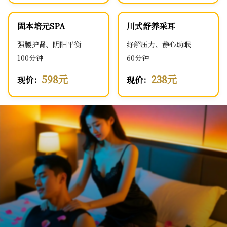
固本培元SPA
川式舒养采耳
强腰护肾、阴阳平衡
纾解压力、静心助眠
100分钟
60分钟
598元
238元
现价：
现价：