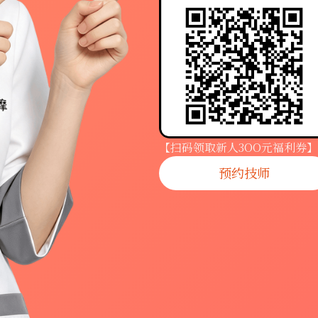
【扫码领取新人3OO元福利券】
预约技师