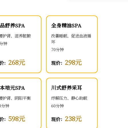
品舒养SPA
全身精油SPA
腰护肾、滋养脏腑
改善睡眠、促进血液循
环
0分钟
70分钟
268元
298元
价：
现价：
本培元SPA
川式舒养采耳
腰护肾、阴阳平衡
纾解压力、静心助眠
00分钟
60分钟
598元
238元
价：
现价：