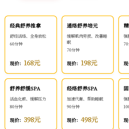
经典舒养推拿
通络舒养培元
精
舒经活络、全身放松
缓解肌肉劳损、改善睡
强
眠
60分钟
7
70分钟
168元
198元
现价：
现价：
现
舒养舒缓SPA
经络舒养SPA
固
活血化瘀、缓解压力
加速代谢、帮助睡眠
强
80分钟
90分钟
1
398元
498元
现价：
现价：
现