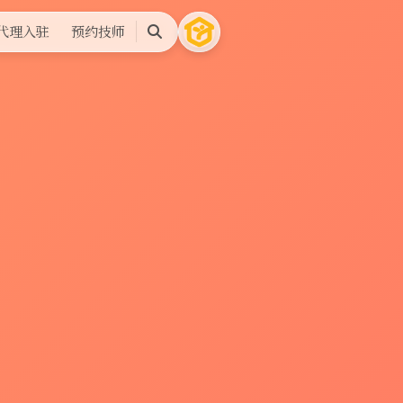
代理入驻
预约技师
搜
索