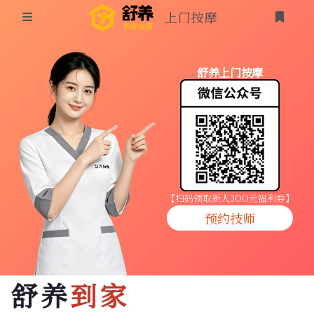
上门按摩
首页
舒养上门按摩
同城按摩
登录
上门按摩
养生按摩
技师入驻
【扫码领取新人3OO元福利券】
预约技师
商家入驻
代理入驻
舒养
到家
预约技师