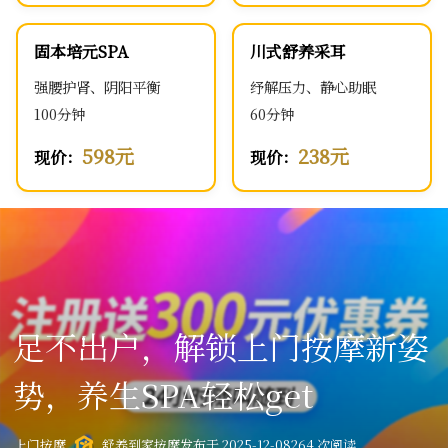
固本培元SPA
川式舒养采耳
强腰护肾、阴阳平衡
纾解压力、静心助眠
100分钟
60分钟
598元
238元
现价：
现价：
足不出户，解锁上门按摩新姿
势，养生SPA轻松get
上门按摩
舒养到家按摩
发布于 2025-12-08
264 次阅读