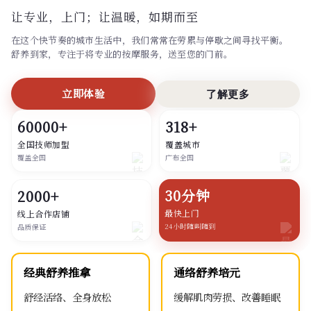
让专业，上门；
让温暖，如期而至
在这个快节奏的城市生活中，我们常常在劳累与停歇之间寻找平衡。
舒养到家，专注于将专业的按摩服务，送至您的门前。
立即体验
了解更多
60000+
318+
全国技师加盟
覆盖城市
覆盖全国
广布全国
30分钟
2000+
最快上门
线上合作店铺
24小时随叫随到
品质保证
经典舒养推拿
通络舒养培元
舒经活络、全身放松
缓解肌肉劳损、改善睡眠