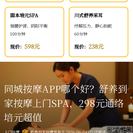
固本培元SPA
川式舒养采耳
强腰护肾、阴阳平衡
纾解压力、静心助眠
100分钟
60分钟
598元
238元
现价：
现价：
同城按摩APP哪个好？舒养到
家按摩上门SPA，298元通络
培元超值
上门按摩
舒养到家按摩
发布于 2026-06-04
122 次阅读