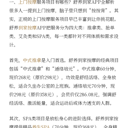
一、
上门按摩
服务项目有哪些？舒养到家APP全解析
很多人一提到上门按摩，脑子里只想到“按按背”。其
实，正规的上门按摩服务项目早已丰富到让你挑花眼。
舒养
到家按摩
APP把服务分为四大类：推拿类、抢单
类、艾灸类和SPA类，每一类都针对不同体质和需求设
计。
首先，
中式推拿
是入门首选。舒养到家按摩的经典项目
包括“中式推拿”和“通络培元”。中式推拿60分钟，
现价268元（原价298元），功效是舒经活络、全身放
松，适合久坐办公室的上班族。通络培元70分钟，现
价298元（原价358元），会员价仅286.08元，强调舒
经活络、激活能量，适合运动后或体力透支的人群。
其次，SPA类项目是放松身心的进阶选择。舒养到家按
摩提供精品
养生SPA
（70分钟，现价368元）、全身精