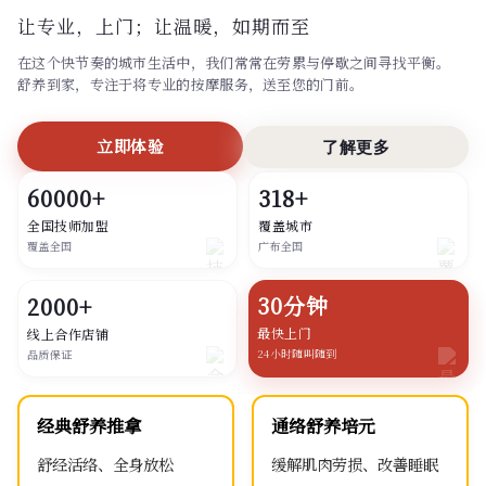
让专业，上门；
让温暖，如期而至
在这个快节奏的城市生活中，我们常常在劳累与停歇之间寻找平衡。
舒养到家，专注于将专业的按摩服务，送至您的门前。
立即体验
了解更多
60000+
318+
全国技师加盟
覆盖城市
覆盖全国
广布全国
30分钟
2000+
最快上门
线上合作店铺
24小时随叫随到
品质保证
经典舒养推拿
通络舒养培元
舒经活络、全身放松
缓解肌肉劳损、改善睡眠