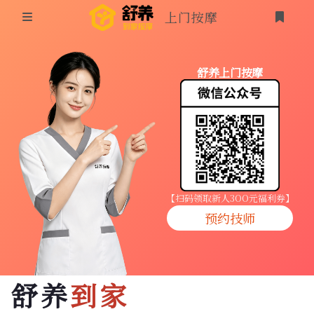
上门按摩
首页
舒养上门按摩
同城按摩
登录
上门按摩
养生按摩
技师入驻
【扫码领取新人3OO元福利券】
预约技师
商家入驻
代理入驻
舒养
到家
预约技师