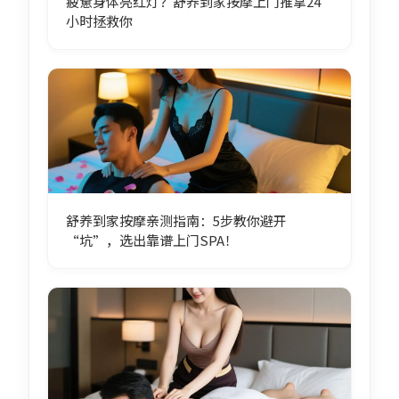
疲惫身体亮红灯？舒养到家按摩上门推拿24
小时拯救你
舒养到家按摩亲测指南：5步教你避开
“坑”，选出靠谱上门SPA！