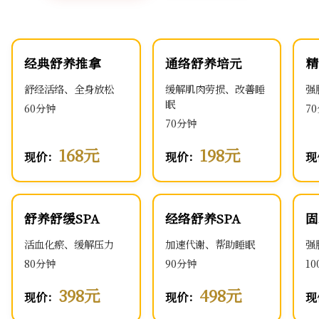
经典舒养推拿
通络舒养培元
精
舒经活络、全身放松
缓解肌肉劳损、改善睡
强
眠
60分钟
7
70分钟
168元
198元
现价：
现价：
现
舒养舒缓SPA
经络舒养SPA
固
活血化瘀、缓解压力
加速代谢、帮助睡眠
强
80分钟
90分钟
1
398元
498元
现价：
现价：
现