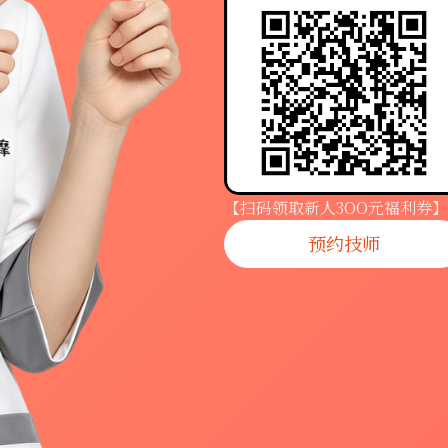
【扫码领取新人3OO元福利券】
预约技师