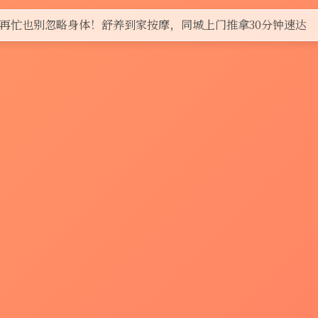
再忙也别忽略身体！舒养到家按摩，同城上门推拿30分钟速达