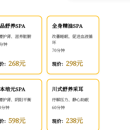
品舒养SPA
全身精油SPA
腰护肾、滋养脏腑
改善睡眠、促进血液循
环
0分钟
70分钟
268元
298元
价：
现价：
本培元SPA
川式舒养采耳
腰护肾、阴阳平衡
纾解压力、静心助眠
00分钟
60分钟
598元
238元
价：
现价：