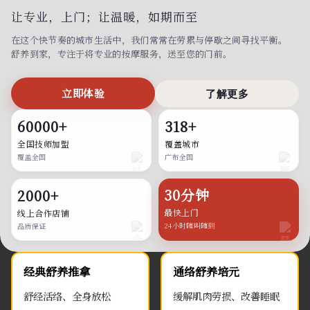
让专业，上门；
让温暖，如期而至
在这个快节奏的城市生活中，我们常常在劳累与停歇之间寻找平衡。
舒养到家，专注于将专业的按摩服务，送至您的门前。
立即体验
了解更多
60000+
318+
全国技师加盟
覆盖城市
覆盖全国
广布全国
30分钟
2000+
最快上门
线上合作店铺
24小时随叫随到
品质保证
经典舒养推拿
通络舒养培元
舒经活络、全身放松
缓解肌肉劳损、改善睡眠