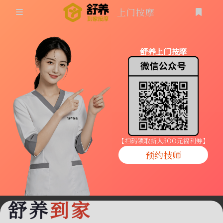
上门按摩
首页
舒养上门按摩
同城按摩
登录
上门按摩
养生按摩
技师入驻
【扫码领取新人3OO元福利券】
预约技师
商家入驻
代理入驻
舒养
到家
预约技师