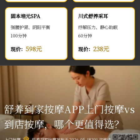
固本培元SPA
川式舒养采耳
强腰护肾、阴阳平衡
纾解压力、静心助眠
100分钟
60分钟
598元
238元
现价：
现价：
舒养到家按摩APP上门按摩vs
到店按摩，哪个更值得选？
上门按摩
舒养到家按摩
发布于 2026-05-18
201 次阅读