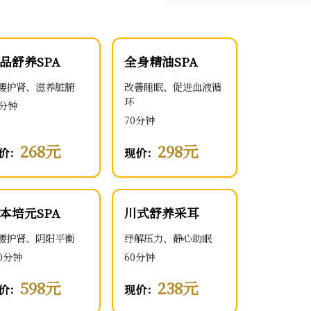
品舒养SPA
全身精油SPA
腰护肾、滋养脏腑
改善睡眠、促进血液循
环
0分钟
70分钟
268元
298元
价：
现价：
本培元SPA
川式舒养采耳
腰护肾、阴阳平衡
纾解压力、静心助眠
00分钟
60分钟
598元
238元
价：
现价：