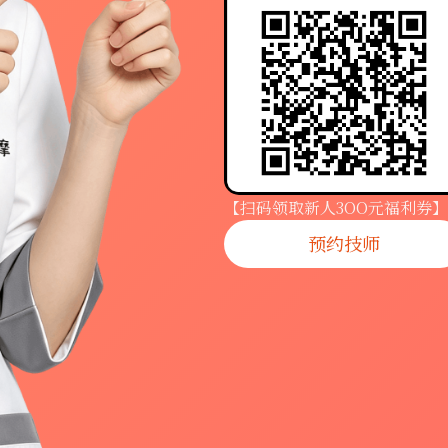
【扫码领取新人3OO元福利券】
预约技师