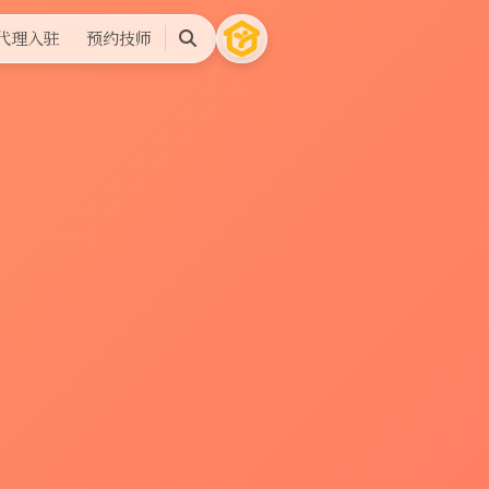
代理入驻
预约技师
搜
索