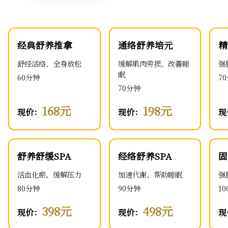
经典舒养推拿
通络舒养培元
精
舒经活络、全身放松
缓解肌肉劳损、改善睡
强
眠
60分钟
7
70分钟
168元
198元
现价：
现价：
现
舒养舒缓SPA
经络舒养SPA
固
活血化瘀、缓解压力
加速代谢、帮助睡眠
强
80分钟
90分钟
1
398元
498元
现价：
现价：
现