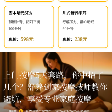
固本培元SPA
川式舒养采耳
强腰护肾、阴阳平衡
纾解压力、静心助眠
100分钟
60分钟
598元
238元
现价：
现价：
上门按摩5大套路，你中招了
几个？舒养到家按摩技师教你
避坑，享受专业家庭按摩
上门按摩
舒养到家按摩
发布于 2026-03-26
259 次阅读