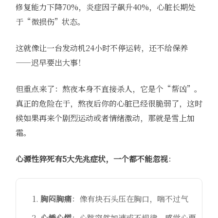
修复能力下降70%，炎症因子飙升40%，心脏长期处
于“微损伤”状态。
这就像让一台发动机24小时不停运转，还不给保养
——迟早要出大事！
但重点来了：熬夜本身不直接杀人，它是个“帮凶”。
真正的危险在于，熬夜后你的心脏已经很脆弱了，这时
候如果再来个剧烈运动或者情绪激动，那就是雪上加
霜。
心源性猝死有5大先兆症状，一个都不能忽视
：
胸闷胸痛
：像有块石头压在胸口，喘不过气
心悸心慌
：心跳突然加速或不规律，感觉心要