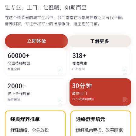
让专业，上门；
让温暖，如期而至
在这个快节奏的城市生活中，我们常常在劳累与停歇之间寻找平衡。
舒养到家，专注于将专业的按摩服务，送至您的门前。
立即体验
了解更多
60000+
318+
全国技师加盟
覆盖城市
覆盖全国
广布全国
30分钟
2000+
最快上门
线上合作店铺
24小时随叫随到
品质保证
经典舒养推拿
通络舒养培元
舒经活络、全身放松
缓解肌肉劳损、改善睡眠