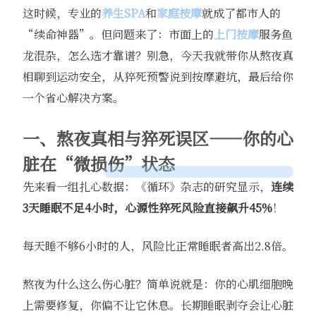
这时候，专业的
养生SPA
和
家庭按摩
就成了都市人的
“续命神器”。但问题来了：市面上的
上门按摩
服务鱼
龙混杂，怎么选才靠谱？别急，今天我就带你从熬夜真
相聊到运动安全，从猝死预警说到按摩避坑，最后给你
一个省心解决方案。
一、熬夜真相与猝死误区——你的心
脏在“微损伤”状态
先来看一组扎心数据：《循环》杂志的研究显示，
连续
3天睡眠不足4小时，心源性猝死风险直接飙升45%
！
每天睡不够6小时的人，风险比正常睡眠者高出2.8倍。
熬夜为什么这么伤心脏？简单说就是：你的心肌细胞晚
上需要修复，你偏不让它休息。长期睡眠剥夺会让心脏