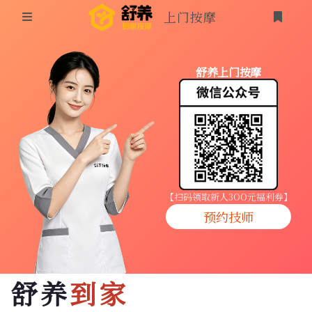
上门按摩
首页
舒养上门按摩
同城按摩
登录
上门按摩
养生按摩
技师入驻
【扫码领取新人3OO元福利券】
预约技师
商家入驻
代理入驻
舒养
到家
预约技师