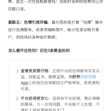
费、甚至一次性拖鞋都要钱！结账时各种附加费用让你
目瞪口呆。
套路五：色情引流诈骗
。最可恶的是打着“按摩”旗号
进行色情服务，或者用暧昧图片、暗示性语言吸引客
户，到现场后各种加价勒索。
怎么避开这些坑？记住3条黄金法则
：
查看资质要仔细
：正规平台的技师都有实名认
证、技能证书、健康证明。像
舒养
到家按摩
App
上的每位技师都经过严格审核，资质透明
可查。
平台担保更安心
：选择有平台担保、售后保障
的服务。万一出现问题，平台能介入处理，不
像私人接单那样投诉无门。