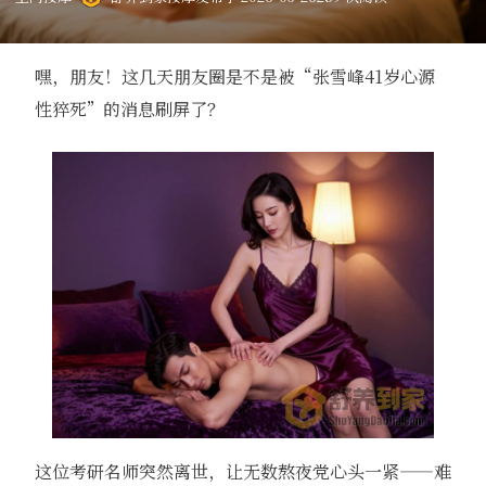
嘿，朋友！这几天朋友圈是不是被“张雪峰41岁心源
性猝死”的消息刷屏了？
这位考研名师突然离世，让无数熬夜党心头一紧——难