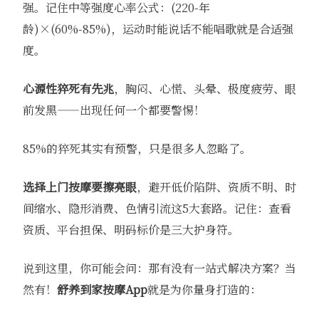
强。记住中等强度心率公式：(220-年
龄)×(60%-85%)，运动时能说话不能唱歌就是合适强
度。
心源性猝死有先兆
，胸闷、心慌、头晕、极度疲劳、眼
前发黑——出现任何一个都要警惕！
85%的猝死其实有预警，只是很多人忽略了。
选择上门按摩要擦亮眼
，避开低价陷阱、资质不明、时
间缩水、隐形消费、色情引流这5大套路。记住：查看
资质、平台担保、明码标价是三大护身符。
说到这里，你可能会问：那有没有一站式解决方案？当
然有！
舒养到家
按摩App
就是为你量身打造的：