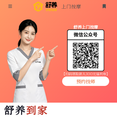
上门按摩
首页
舒养上门按摩
同城按摩
登录
上门按摩
养生按摩
技师入驻
【扫码领取新人3OO元福利券】
预约技师
商家入驻
代理入驻
舒养
到家
预约技师