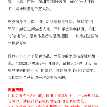
京、上海、广州、深圳等285+城市，60000+认证技
师，累计服务超千万人次。
熬夜伤身是共识，但生活所迫也是现实。与其在"怕
死"和"加班"之间焦虑内耗，不如学会科学修复。心脏
的"咯噔"声，是身体最后的温柔提醒——别等到进医院
才想起养生。
舒养
到家按摩
不是奢侈品，而是你的家庭按摩健康管
家。全国285+城市24小时服务，最快30分钟上门，新
用户注册即送300元优惠券。你的身体比KPI更重要，
今晚就给自己预约一次深度放松吧。
郑重声明
：
1.本文图片为AI生成，仅用于文章配图，不代表项目真
实情况，请以舒养到家按摩APP项目说明为准；
2.本文所有内容（含文字及图片）仅做参考，不可替代