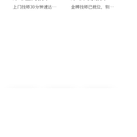
上门技师30分钟速达，别问，快约！
金牌技师已就位，别纠结，马上预约！