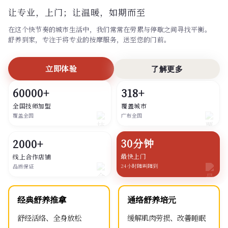
让专业，上门；
让温暖，如期而至
在这个快节奏的城市生活中，我们常常在劳累与停歇之间寻找平衡。
舒养到家，专注于将专业的按摩服务，送至您的门前。
立即体验
了解更多
60000+
318+
全国技师加盟
覆盖城市
覆盖全国
广布全国
30分钟
2000+
最快上门
线上合作店铺
24小时随叫随到
品质保证
经典舒养推拿
通络舒养培元
舒经活络、全身放松
缓解肌肉劳损、改善睡眠