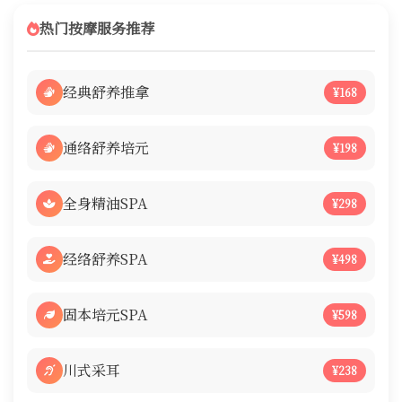
热门按摩服务推荐
经典舒养推拿
¥168
通络舒养培元
¥198
全身精油SPA
¥298
经络舒养SPA
¥498
固本培元SPA
¥598
川式采耳
¥238