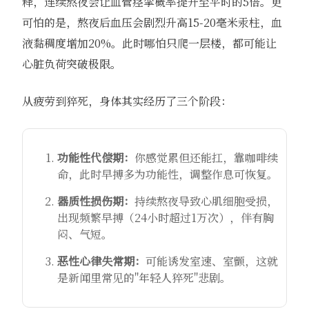
释，连续熬夜会让血管痉挛概率提升至平时的5倍。更
可怕的是，熬夜后血压会剧烈升高15-20毫米汞柱，血
液黏稠度增加20%。此时哪怕只爬一层楼，都可能让
心脏负荷突破极限。
从疲劳到猝死，身体其实经历了三个阶段：
功能性代偿期：
你感觉累但还能扛，靠咖啡续
命，此时早搏多为功能性，调整作息可恢复。
器质性损伤期：
持续熬夜导致心肌细胞受损，
出现频繁早搏（24小时超过1万次），伴有胸
闷、气短。
恶性心律失常期：
可能诱发室速、室颤，这就
是新闻里常见的"年轻人猝死"悲剧。