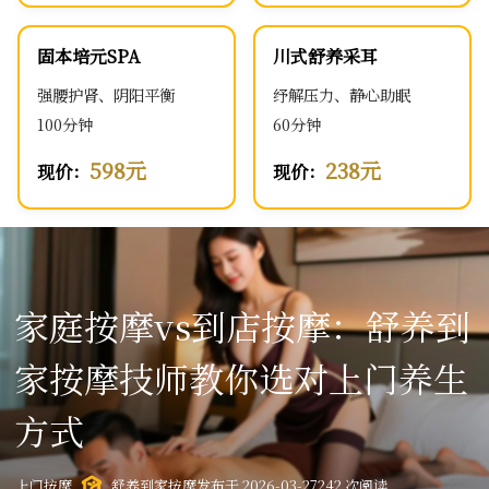
固本培元SPA
川式舒养采耳
强腰护肾、阴阳平衡
纾解压力、静心助眠
100分钟
60分钟
598元
238元
现价：
现价：
家庭按摩vs到店按摩：舒养到
家按摩技师教你选对上门养生
方式
上门按摩
舒养到家按摩
发布于 2026-03-27
242 次阅读