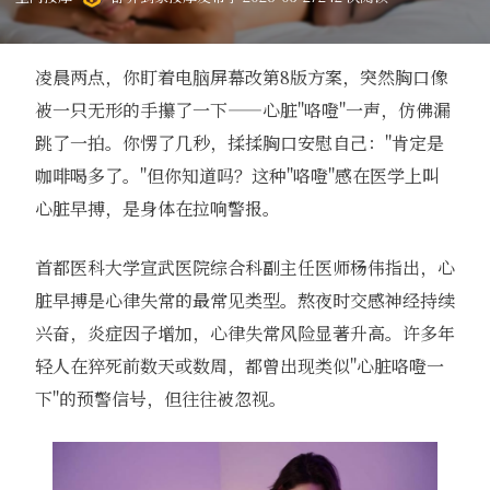
凌晨两点，你盯着电脑屏幕改第8版方案，突然胸口像
被一只无形的手攥了一下——心脏"咯噔"一声，仿佛漏
跳了一拍。你愣了几秒，揉揉胸口安慰自己："肯定是
咖啡喝多了。"但你知道吗？这种"咯噔"感在医学上叫
心脏早搏，是身体在拉响警报。
首都医科大学宣武医院综合科副主任医师杨伟指出，心
脏早搏是心律失常的最常见类型。熬夜时交感神经持续
兴奋，炎症因子增加，心律失常风险显著升高。许多年
轻人在猝死前数天或数周，都曾出现类似"心脏咯噔一
下"的预警信号，但往往被忽视。