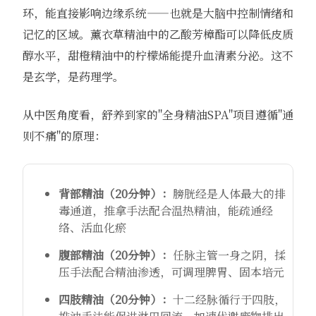
环，能直接影响边缘系统——也就是大脑中控制情绪和
记忆的区域。薰衣草精油中的乙酸芳樟酯可以降低皮质
醇水平，甜橙精油中的柠檬烯能提升血清素分泌。这不
是玄学，是药理学。
从中医角度看，舒养到家的"全身精油SPA"项目遵循"通
则不痛"的原理：
背部精油（20分钟）：
膀胱经是人体最大的排
毒通道，推拿手法配合温热精油，能疏通经
络、活血化瘀
腹部精油（20分钟）：
任脉主管一身之阴，揉
压手法配合精油渗透，可调理脾胃、固本培元
四肢精油（20分钟）：
十二经脉循行于四肢，