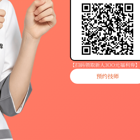
【扫码领取新人3OO元福利券】
预约技师