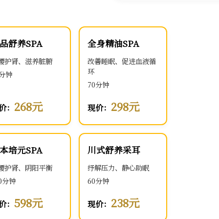
品舒养SPA
全身精油SPA
腰护肾、滋养脏腑
改善睡眠、促进血液循
环
0分钟
70分钟
268元
298元
价：
现价：
本培元SPA
川式舒养采耳
腰护肾、阴阳平衡
纾解压力、静心助眠
00分钟
60分钟
598元
238元
价：
现价：