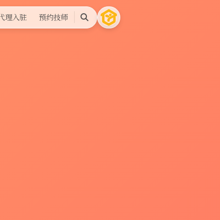
代理入驻
预约技师
搜
索