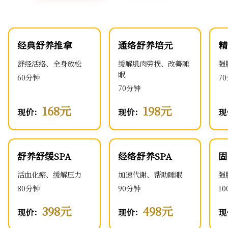
经典舒养推拿
通络舒养培元
精
舒经活络、全身放松
缓解肌肉劳损、改善睡
强
眠
60分钟
7
70分钟
168元
198元
现价：
现价：
现
舒养舒缓SPA
经络舒养SPA
固
活血化瘀、缓解压力
加速代谢、帮助睡眠
强
80分钟
90分钟
1
398元
498元
现价：
现价：
现