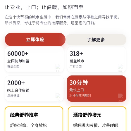
让专业，上门；
让温暖，如期而至
在这个快节奏的城市生活中，我们常常在劳累与停歇之间寻找平衡。
舒养到家，专注于将专业的按摩服务，送至您的门前。
立即体验
了解更多
60000+
318+
全国技师加盟
覆盖城市
覆盖全国
广布全国
30分钟
2000+
最快上门
线上合作店铺
24小时随叫随到
品质保证
经典舒养推拿
通络舒养培元
舒经活络、全身放松
缓解肌肉劳损、改善睡眠