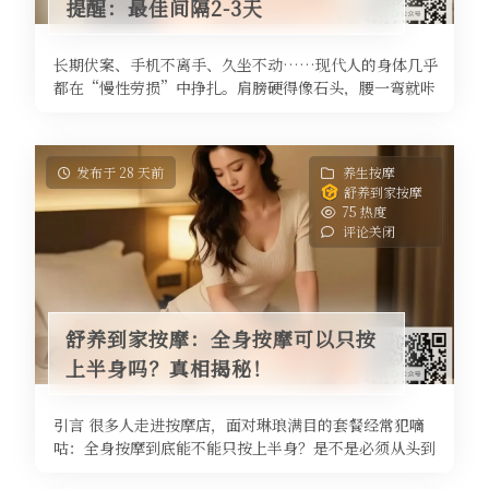
提醒：最佳间隔2-3天
长期伏案、手机不离手、久坐不动……现代人的身体几乎
都在“慢性劳损”中挣扎。肩膀硬得像石头，腰一弯就咔
咔响，脖子转个角度都疼。这时候 ...
发布于 28 天前
养生按摩
舒养到家按摩
75 热度
评论关闭
舒养到家按摩：全身按摩可以只按
上半身吗？真相揭秘！
引言 很多人走进按摩店，面对琳琅满目的套餐经常犯嘀
咕：全身按摩到底能不能只按上半身？是不是必须从头到
脚全做才能达到放松效果？其实， ...