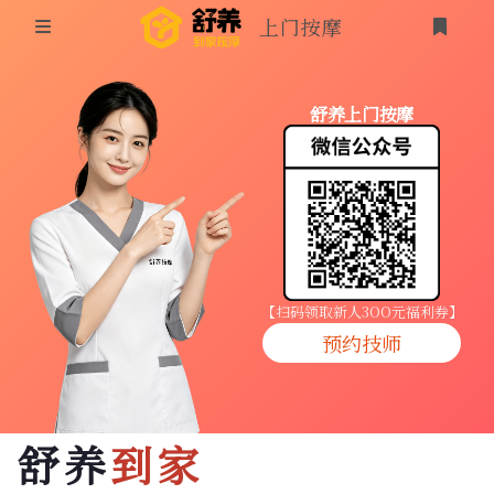
上门按摩
首页
舒养上门按摩
同城按摩
登录
上门按摩
养生按摩
技师入驻
【扫码领取新人3OO元福利券】
预约技师
商家入驻
代理入驻
舒养
到家
预约技师