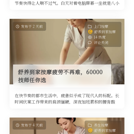
节奏快得让人喘不过气。白天对着电脑屏幕一坐就是八小
时，颈椎僵直、肩背酸沉；晚上 ...
发布于 2 天前
上门按摩
舒养到家按摩
14 热度
评论关闭
舒养到家按摩疲劳不再难，60000
技师任你选
在快节奏的都市生活中，疲惫似乎成了现代人的标配。长
时间伏案工作带来的肩颈僵硬，深夜加班累积的腰背酸
痛，甚至是被生活压力裹挟而来的睡 ...
发布于 4 天前
养生按摩
舒养到家按摩