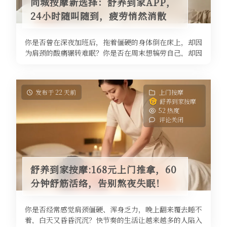
同城按摩新选择：舒养到家APP，
24小时随叫随到，疲劳悄然消散
你是否曾在深夜加班后，拖着僵硬的身体倒在床上，却因
为肩颈的酸痛辗转难眠？你是否在周末想犒劳自己，却因
为懒得出门、不想排队而放弃了按 ...
发布于 22 天前
上门按摩
舒养到家按摩
52 热度
评论关闭
舒养到家按摩:168元上门推拿，60
分钟舒筋活络，告别熬夜失眠！
你是否经常感觉肩颈僵硬、浑身乏力，晚上翻来覆去睡不
着，白天又昏昏沉沉？快节奏的生活让越来越多的人陷入