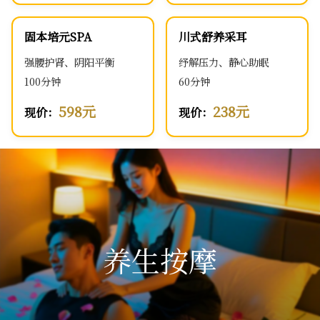
固本培元SPA
川式舒养采耳
强腰护肾、阴阳平衡
纾解压力、静心助眠
100分钟
60分钟
598元
238元
现价：
现价：
养生按摩