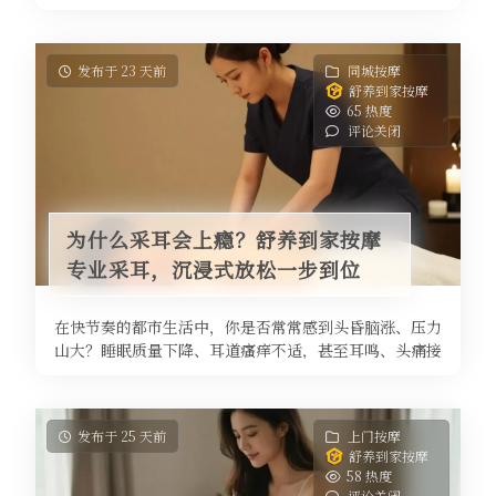
亚健康状态，而传统中医推拿调理 ...
发布于 23 天前
同城按摩
舒养到家按摩
65 热度
评论关闭
为什么采耳会上瘾？舒养到家按摩
专业采耳，沉浸式放松一步到位
在快节奏的都市生活中，你是否常常感到头昏脑涨、压力
山大？睡眠质量下降、耳道瘙痒不适，甚至耳鸣、头痛接
踵而来。这些看似不起眼的小症状 ...
发布于 25 天前
上门按摩
舒养到家按摩
58 热度
评论关闭