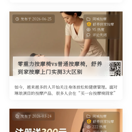
通勤疲惫，让我们的身体长期处于 ...
发布于 2026-06-25
同城按摩
舒养到家按摩
95 热度
评论关闭
零重力按摩椅vs普通按摩椅，舒养
到家按摩上门实测3大区别
如今，越来越多的人开始关注身体放松和健康管理。面对
琳琅满目的按摩产品，很多人会在“买一台按摩椅回家”
和“请专业技师上门”之间犹豫不 ...
发布于 2026-03-24
同城按摩
舒养到家按摩
222 热度
评论关闭