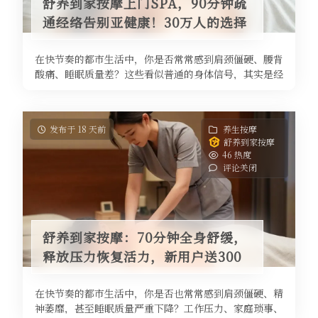
舒养到家按摩上门SPA，90分钟疏
通经络告别亚健康！30万人的选择
在快节奏的都市生活中，你是否常常感到肩颈僵硬、腰背
酸痛、睡眠质量差？这些看似普通的身体信号，其实是经
络不通、气血循环不畅的警报。中 ...
发布于 18 天前
养生按摩
舒养到家按摩
46 热度
评论关闭
舒养到家按摩：70分钟全身舒缓，
释放压力恢复活力，新用户送300
在快节奏的都市生活中，你是否也常常感到肩颈僵硬、精
神萎靡，甚至睡眠质量严重下降？工作压力、家庭琐事、