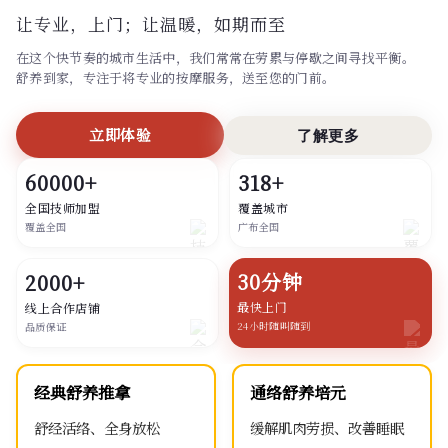
让专业，上门；
让温暖，如期而至
在这个快节奏的城市生活中，我们常常在劳累与停歇之间寻找平衡。
舒养到家，专注于将专业的按摩服务，送至您的门前。
立即体验
了解更多
60000+
318+
全国技师加盟
覆盖城市
覆盖全国
广布全国
30分钟
2000+
最快上门
线上合作店铺
24小时随叫随到
品质保证
经典舒养推拿
通络舒养培元
舒经活络、全身放松
缓解肌肉劳损、改善睡眠