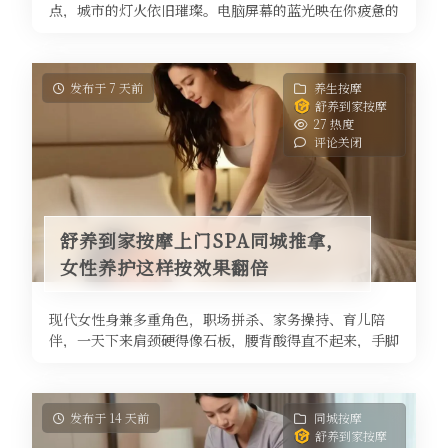
点，城市的灯火依旧璀璨。电脑屏幕的蓝光映在你疲惫的
脸上，肩颈僵硬得像一块石头，后 ...
发布于 7 天前
养生按摩
舒养到家按摩
27 热度
评论关闭
舒养到家按摩上门SPA同城推拿，
女性养护这样按效果翻倍
现代女性身兼多重角色，职场拼杀、家务操持、育儿陪
伴，一天下来肩颈硬得像石板，腰背酸得直不起来，手脚
冰凉、失眠多梦更是家常便饭。身体 ...
发布于 14 天前
同城按摩
舒养到家按摩