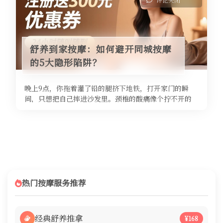
舒养到家按摩：如何避开同城按摩
的5大隐形陷阱？
晚上9点，你拖着灌了铅的腿挤下地铁，打开家门的瞬
间，只想把自己摔进沙发里。颈椎的酸痛像个拧不开的
结，腰椎的僵硬仿佛焊在了椅子上，连 ...
热门按摩服务推荐
经典舒养推拿
¥168