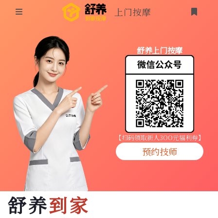
上门按摩
首页
舒养上门按摩
同城按摩
登录
上门按摩
养生按摩
技师入驻
【扫码领取新人3OO元福利券】
预约技师
商家入驻
代理入驻
舒养
到家
预约技师