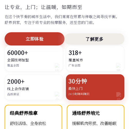
让专业，上门；
让温暖，如期而至
在这个快节奏的城市生活中，我们常常在劳累与停歇之间寻找平衡。
舒养到家，专注于将专业的按摩服务，送至您的门前。
立即体验
了解更多
60000+
318+
全国技师加盟
覆盖城市
覆盖全国
广布全国
30分钟
2000+
最快上门
线上合作店铺
24小时随叫随到
品质保证
经典舒养推拿
通络舒养培元
舒经活络、全身放松
缓解肌肉劳损、改善睡眠