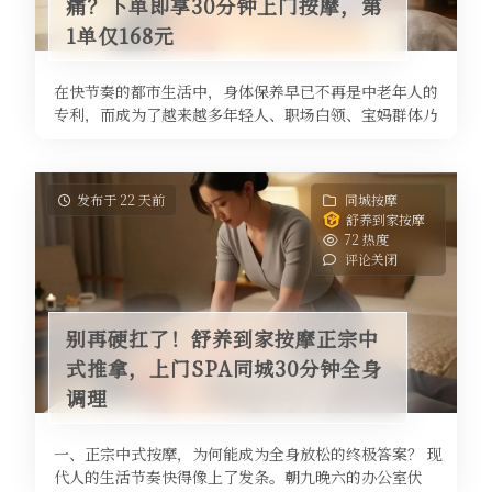
痛？下单即享30分钟上门按摩，第
1单仅168元
在快节奏的都市生活中，身体保养早已不再是中老年人的
专利，而成为了越来越多年轻人、职场白领、宝妈群体乃
至学生党的生活新趋势。工作压力 ...
发布于 22 天前
同城按摩
舒养到家按摩
72 热度
评论关闭
别再硬扛了！舒养到家按摩正宗中
式推拿，上门SPA同城30分钟全身
调理
一、正宗中式按摩，为何能成为全身放松的终极答案？ 现
代人的生活节奏快得像上了发条。朝九晚六的办公室伏