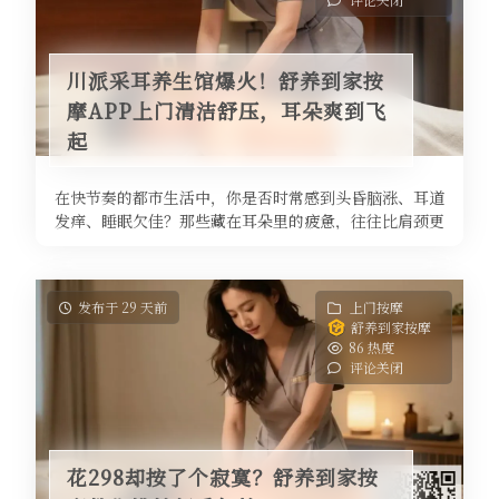
川派采耳养生馆爆火！舒养到家按
摩APP上门清洁舒压，耳朵爽到飞
起
在快节奏的都市生活中，你是否时常感到头昏脑涨、耳道
发痒、睡眠欠佳？那些藏在耳朵里的疲惫，往往比肩颈更
早亮起红灯。最近，一股来自四川 ...
发布于 29 天前
上门按摩
舒养到家按摩
86 热度
评论关闭
花298却按了个寂寞？舒养到家按