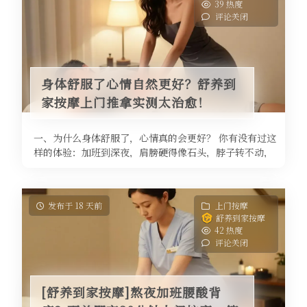
39 热度
评论关闭
身体舒服了心情自然更好？舒养到
家按摩上门推拿实测太治愈！
一、为什么身体舒服了，心情真的会更好？ 你有没有过这
样的体验：加班到深夜，肩膀硬得像石头，脖子转不动，
头隐隐作痛，整个人烦躁到想摔 ...
发布于 18 天前
上门按摩
舒养到家按摩
42 热度
评论关闭
[舒养到家按摩]熬夜加班腰酸背