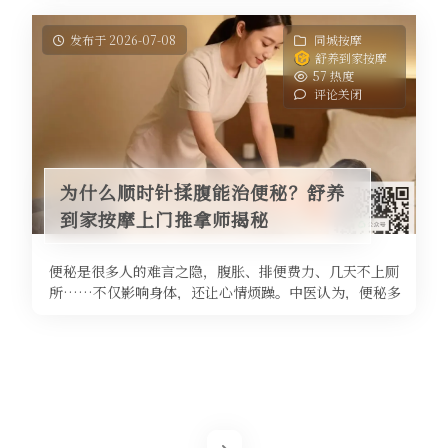
发布于 2026-07-08
同城按摩
舒养到家按摩
57 热度
评论关闭
为什么顺时针揉腹能治便秘？舒养
到家按摩上门推拿师揭秘
便秘是很多人的难言之隐，腹胀、排便费力、几天不上厕
所……不仅影响身体，还让心情烦躁。中医认为，便秘多
因肠道气机不通、津液不足或脾虚 ...