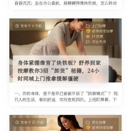
昏昏沉沉；坐在办公桌前，肩膀硬得像块铁板，怎么转动
脖子都带着“咔咔”的响声；下班 ...
发布于 4 天前
上门按摩
舒养到家按摩
19 热度
评论关闭
身体紧绷像背了块铁板？舒养到家
按摩教你3招“卸货”秘籍，24小
时同城上门推拿缓解僵硬
一、你的身体，是不是早已偷偷开启了“防御模式”？ 现
代人的生活，看似舒适，实则危机四伏。上班盯屏幕，下
班刷手机，通勤路上低头看视频 ...
发布于 15 天前
养生按摩
舒养到家按摩