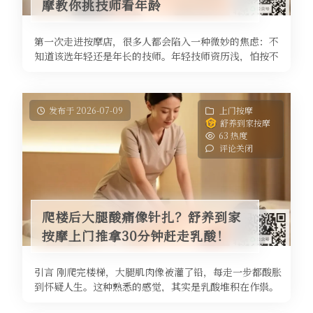
摩教你挑技师看年龄
第一次走进按摩店，很多人都会陷入一种微妙的焦虑：不
知道该选年轻还是年长的技师。年轻技师资历浅，怕按不
到位；年长技师经验足，又担心力 ...
发布于 2026-07-09
上门按摩
舒养到家按摩
63 热度
评论关闭
爬楼后大腿酸痛像针扎？舒养到家
按摩上门推拿30分钟赶走乳酸！
引言 刚爬完楼梯，大腿肌肉像被灌了铅，每走一步都酸胀
到怀疑人生。这种熟悉的感觉，其实是乳酸堆积在作祟。
运动后的肌肉酸痛虽然常见，但 ...