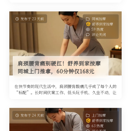
案、深夜赶工的手机屏幕、周末还 ...
发布于 23 天前
同城按摩
舒养到家按摩
59 热度
评论关闭
肩颈腰背痛别硬扛！舒养到家按摩
同城上门推拿，60分钟仅168元
在快节奏的现代生活中，肩颈腰背酸痛几乎成了每个人的
“标配”。长时间伏案工作、低头玩手机、久坐不动，让
我们的脊柱和肌肉承受了巨大压力 ...
发布于 24 天前
上门按摩
舒养到家按摩
63 热度
评论关闭