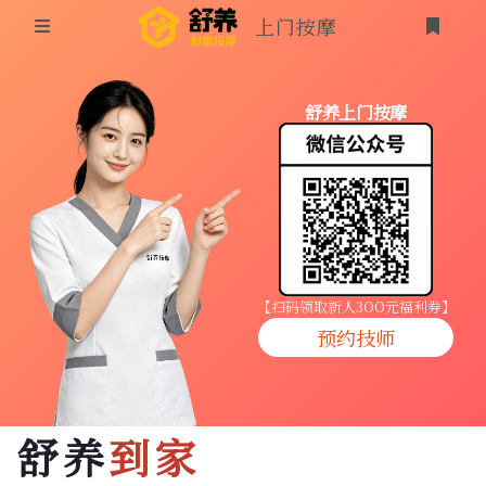
上门按摩
首页
舒养上门按摩
同城按摩
登录
上门按摩
养生按摩
技师入驻
【扫码领取新人3OO元福利券】
预约技师
商家入驻
代理入驻
舒养
到家
预约技师