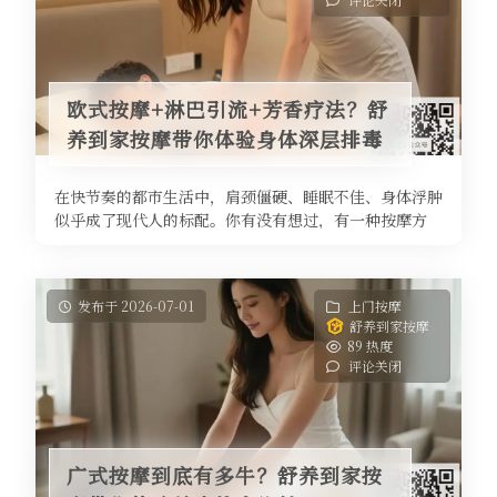
欧式按摩+淋巴引流+芳香疗法？舒
养到家按摩带你体验身体深层排毒
在快节奏的都市生活中，肩颈僵硬、睡眠不佳、身体浮肿
似乎成了现代人的标配。你有没有想过，有一种按摩方
式，不仅能舒缓肌肉，还能主动帮助 ...
发布于 2026-07-01
上门按摩
舒养到家按摩
89 热度
评论关闭
广式按摩到底有多牛？舒养到家按