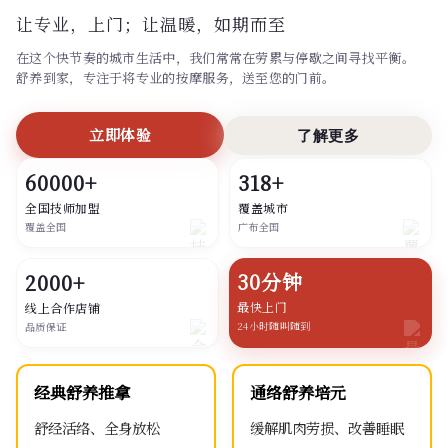
让专业，上门；
让温暖，如期而至
在这个快节奏的城市生活中，我们常常在劳累与停歇之间寻找平衡。
舒养到家，专注于将专业的按摩服务，送至您的门前。
立即体验
了解更多
60000+
318+
全国技师加盟
覆盖城市
覆盖全国
广布全国
30分钟
2000+
最快上门
线上合作店铺
24小时随叫随到
品质保证
经典舒养推拿
通络舒养培元
舒经活络、全身放松
缓解肌肉劳损、改善睡眠