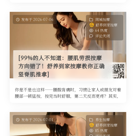
颈椎咔咔作响，连带着肩膀和后背 ...
发布于 2026-07-06
同城按摩
舒养到家按摩
64 热度
评论关闭
[99%的人不知道：腰肌劳损按摩
方向错了！舒养到家按摩教你正确
竖脊肌推拿]
你是不是也这样——腰酸背痛时，习惯让家人或朋友对着
腰部一顿猛按，按完当时舒服，第二天反而更疼？其实，
腰肌劳损的按摩方向非常关键，尤 ...
发布于 2026-07-01
养生按摩
舒养到家按摩
85 热度
评论关闭