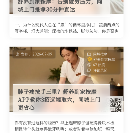
舒养到家按摩：告别疲劳压力，同
城上门推拿30分钟直达
一、为什么现代人总在“累”的循环里挣扎？ 凌晨两点的
写字楼，灯火通明；深夜的地铁站，脚步匆匆。你是否也
曾在一天结束时，瘫倒在沙发上 ...
发布于 2026-07-09
同城按摩
舒养到家按摩
62 热度
评论关闭
脖子痛按手三里？舒养到家按摩
APP教你3招远端取穴，同城上门
更省心
你有没有过这样的经历？早上起床脖子僵硬得像块木板，
稍微转个头就疼得龇牙咧嘴；或者对着电脑加班一整天，