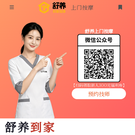
上门按摩
首页
舒养上门按摩
同城按摩
登录
上门按摩
养生按摩
技师入驻
【扫码领取新人3OO元福利券】
预约技师
商家入驻
代理入驻
舒养
到家
预约技师