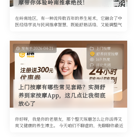
摩带你体验岭南推拿绝技！
在岭南地区，有一种流传数百年的养生秘术，它融合了中
医经络学说与民间推拿智慧，既能舒筋活络，又能调整气
血平衡，这就是广式按摩，也被称 ...
发布于 2026-04-21
上门按摩
舒养到家按摩
169 热度
评论关闭
上门按摩有哪些常见套路？实测舒
养到家按摩App，这几点让我彻底
放心了
你好呀，我是你的老朋友，那个整天琢磨怎么让你活得又
爽又健康的养生博主。 今天咱们不聊虚的，先聊聊你最近
是不是也这样：加班晚了，先灌 ...