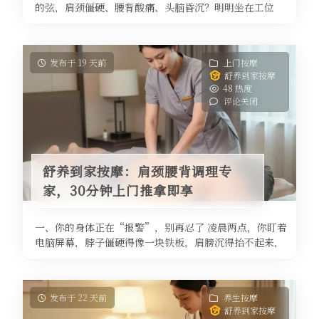
的弦，肩颈僵硬、腰背酸痛、头脑昏沉？明明坐在工位
上，却很难集中注意力，一份简单的 ...
发布于 19 天前
上门按摩
舒养到家按摩
48 热度
评论关闭
舒养到家按摩：肩颈腰背调理专
家，30分钟上门推拿即享
一、你的身体正在“报警”，别再忍了 凌晨两点，你盯着
电脑屏幕，脖子僵硬得像一块铁板，肩膀沉得抬不起来，
腰背酸胀得让你翻来覆去睡不着 ...
发布于 22 天前
养生按摩
舒养到家按摩