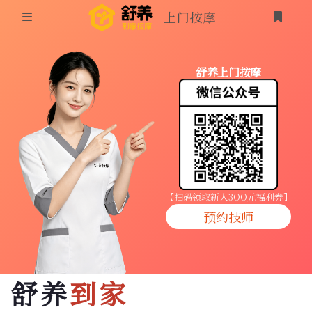
上门按摩
首页
舒养上门按摩
同城按摩
登录
上门按摩
养生按摩
技师入驻
【扫码领取新人3OO元福利券】
预约技师
商家入驻
代理入驻
舒养
到家
预约技师