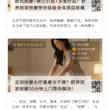
欧式按摩+淋巴引流+芳香疗法？舒
养到家按摩带你体验身体深层排毒
在快节奏的都市生活中，肩颈僵硬、睡眠不佳、身体浮肿
似乎成了现代人的标配。你有没有想过，有一种按摩方
式，不仅能舒缓肌肉，还能主动帮助 ...
发布于 2026-06-30
养生按摩
舒养到家按摩
78 热度
评论关闭
足浴按摩水疗桑拿分不清？舒养到
家按摩30分钟上门帮你解决！
一、足浴、按摩、水疗、桑拿，你真的了解它们吗？ 走进
任何一家养生馆，你都会看到“足浴”、“按摩”、“水