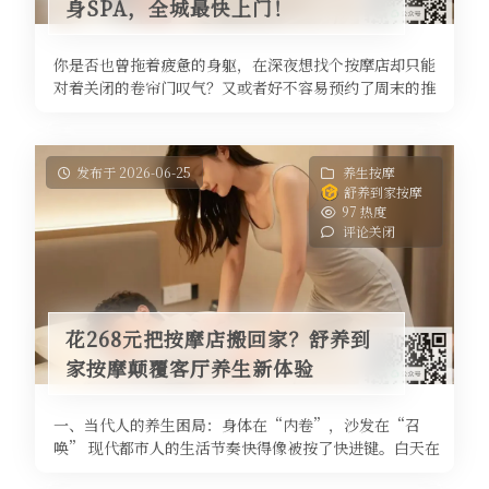
身SPA，全城最快上门！
你是否也曾拖着疲惫的身躯，在深夜想找个按摩店却只能
对着关闭的卷帘门叹气？又或者好不容易预约了周末的推
拿，却要忍受路途奔波和排队等待 ...
发布于 2026-06-25
养生按摩
舒养到家按摩
97 热度
评论关闭
花268元把按摩店搬回家？舒养到
家按摩颠覆客厅养生新体验
一、当代人的养生困局：身体在“内卷”，沙发在“召
唤” 现代都市人的生活节奏快得像被按了快进键。白天在
办公室久坐八小时，颈椎腰椎发出 ...