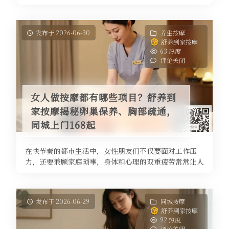
疗”、“桑拿”这几个词。很多 ...
发布于 2026-06-30
养生按摩
舒养到家按摩
63 热度
评论关闭
女人做按摩都有哪些项目？舒养到
家按摩揭秘卵巢保养、胸部疏通，
同城上门168起
在快节奏的都市生活中，女性朋友们不仅要面对工作压
力，还要兼顾家庭琐事，身体和心理的双重疲劳常常让人
喘不过气。按摩，作为一种古老又现 ...
发布于 2026-06-29
同城按摩
舒养到家按摩
92 热度
评论关闭