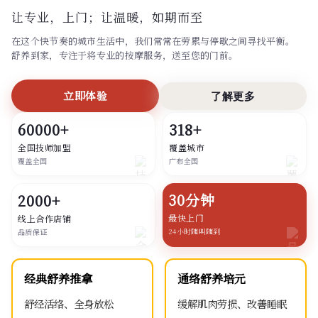
让专业，上门；
让温暖，如期而至
在这个快节奏的城市生活中，我们常常在劳累与停歇之间寻找平衡。
舒养到家，专注于将专业的按摩服务，送至您的门前。
立即体验
了解更多
60000+
318+
全国技师加盟
覆盖城市
覆盖全国
广布全国
30分钟
2000+
最快上门
线上合作店铺
24小时随叫随到
品质保证
经典舒养推拿
通络舒养培元
舒经活络、全身放松
缓解肌肉劳损、改善睡眠