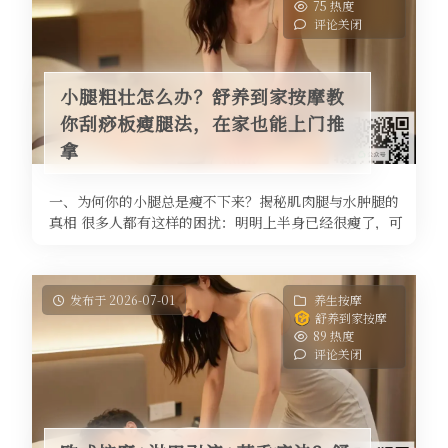
75 热度
评论关闭
小腿粗壮怎么办？舒养到家按摩教
你刮痧板瘦腿法，在家也能上门推
拿
一、为何你的小腿总是瘦不下来？揭秘肌肉腿与水肿腿的
真相 很多人都有这样的困扰：明明上半身已经很瘦了，可
小腿却始终粗壮如萝卜。无论是 ...
发布于 2026-07-01
养生按摩
舒养到家按摩
89 热度
评论关闭