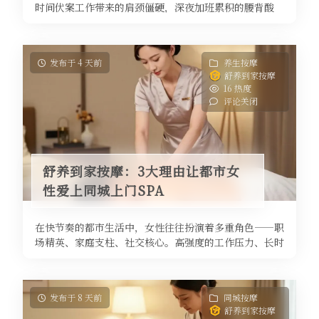
时间伏案工作带来的肩颈僵硬，深夜加班累积的腰背酸
痛，甚至是被生活压力裹挟而来的睡 ...
发布于 4 天前
养生按摩
舒养到家按摩
16 热度
评论关闭
舒养到家按摩：3大理由让都市女
性爱上同城上门SPA
在快节奏的都市生活中，女性往往扮演着多重角色——职
场精英、家庭支柱、社交核心。高强度的工作压力、长时
间久坐、熬夜加班，让身体频频亮 ...
发布于 8 天前
同城按摩
舒养到家按摩