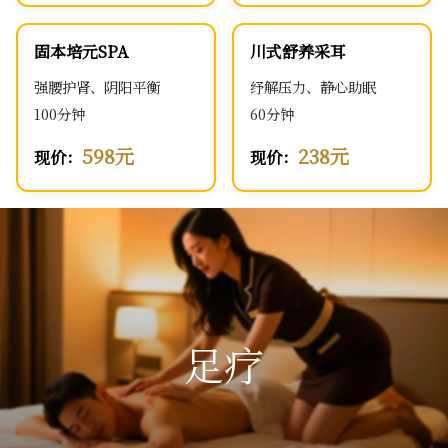
固本培元SPA
川式舒养采耳
强腰护肾、阴阳平衡
纾解压力、静心助眠
100分钟
60分钟
598元
238元
现价：
现价：
足疗