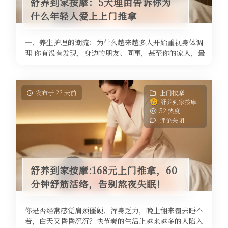
舒养到家按摩：5大理由告诉你为
什么年轻人爱上上门推拿
一、养生护理的潮流：为什么越来越多人开始重视身体调
理 你有没有发现，身边的朋友、同事，甚至你的家人，最
近都在谈论“养生”这个话题？ ...
发布于 22 天前
上门按摩
舒养到家按摩
52 热度
评论关闭
舒养到家按摩:168元上门推拿，60
分钟舒筋活络，告别熬夜失眠！
你是否经常感觉肩颈僵硬、浑身乏力，晚上翻来覆去睡不
着，白天又昏昏沉沉？快节奏的生活让越来越多的人陷入