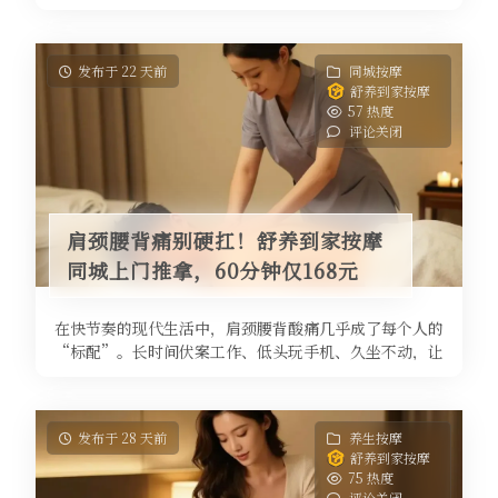
亚健康状态，而传统中医推拿调理 ...
发布于 22 天前
同城按摩
舒养到家按摩
57 热度
评论关闭
肩颈腰背痛别硬扛！舒养到家按摩
同城上门推拿，60分钟仅168元
在快节奏的现代生活中，肩颈腰背酸痛几乎成了每个人的
“标配”。长时间伏案工作、低头玩手机、久坐不动，让
我们的脊柱和肌肉承受了巨大压力 ...
发布于 28 天前
养生按摩
舒养到家按摩
75 热度
评论关闭