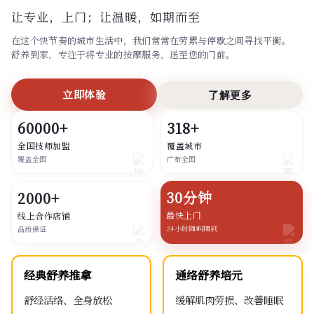
让专业，上门；
让温暖，如期而至
在这个快节奏的城市生活中，我们常常在劳累与停歇之间寻找平衡。
舒养到家，专注于将专业的按摩服务，送至您的门前。
立即体验
了解更多
60000+
318+
全国技师加盟
覆盖城市
覆盖全国
广布全国
30分钟
2000+
最快上门
线上合作店铺
24小时随叫随到
品质保证
经典舒养推拿
通络舒养培元
舒经活络、全身放松
缓解肌肉劳损、改善睡眠