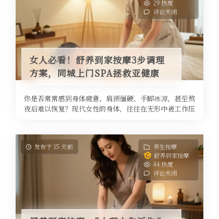
29 热度
评论关闭
女人必看！舒养到家按摩3步调理
方案，同城上门SPA拯救亚健康
你是否常常感到身体疲惫、肩颈僵硬、手脚冰凉，甚至熬
夜后难以恢复？现代女性的身体，往往在无形中被工作压
力、家庭琐事和不良生活习惯透支 ...
发布于 15 天前
养生按摩
舒养到家按摩
44 热度
评论关闭