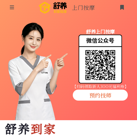
上门按摩
首页
舒养上门按摩
同城按摩
登录
上门按摩
养生按摩
技师入驻
【扫码领取新人3OO元福利券】
预约技师
商家入驻
代理入驻
舒养
到家
预约技师