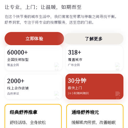
让专业，上门；
让温暖，如期而至
在这个快节奏的城市生活中，我们常常在劳累与停歇之间寻找平衡。
舒养到家，专注于将专业的按摩服务，送至您的门前。
立即体验
了解更多
60000+
318+
全国技师加盟
覆盖城市
覆盖全国
广布全国
30分钟
2000+
最快上门
线上合作店铺
24小时随叫随到
品质保证
经典舒养推拿
通络舒养培元
舒经活络、全身放松
缓解肌肉劳损、改善睡眠