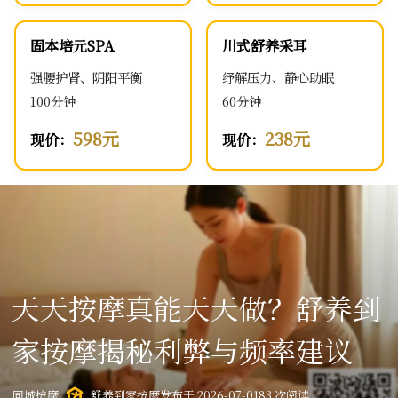
固本培元SPA
川式舒养采耳
强腰护肾、阴阳平衡
纾解压力、静心助眠
100分钟
60分钟
598元
238元
现价：
现价：
天天按摩真能天天做？舒养到
家按摩揭秘利弊与频率建议
同城按摩
舒养到家按摩
发布于 2026-07-01
83 次阅读