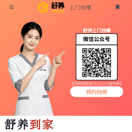
上门按摩
首页
舒养上门按摩
同城按摩
登录
上门按摩
养生按摩
技师入驻
【扫码领取新人3OO元福利券】
预约技师
商家入驻
代理入驻
舒养
到家
预约技师