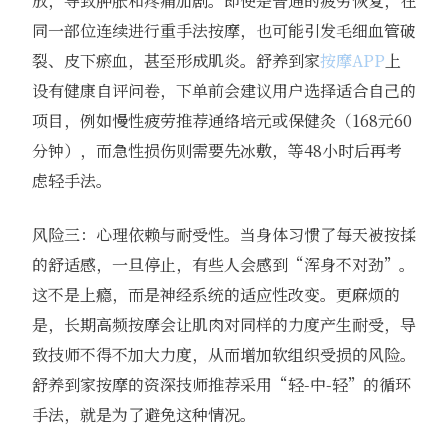
放，导致肿胀和疼痛加剧。即使是普通的疲劳恢复，在
同一部位连续进行重手法按摩，也可能引发毛细血管破
裂、皮下瘀血，甚至形成肌炎。舒养到家
按摩APP
上
设有健康自评问卷，下单前会建议用户选择适合自己的
项目，例如慢性疲劳推荐通络培元或保健灸（168元60
分钟），而急性损伤则需要先冰敷，等48小时后再考
虑轻手法。
风险三：心理依赖与耐受性。当身体习惯了每天被按揉
的舒适感，一旦停止，有些人会感到“浑身不对劲”。
这不是上瘾，而是神经系统的适应性改变。更麻烦的
是，长期高频按摩会让肌肉对同样的力度产生耐受，导
致技师不得不加大力度，从而增加软组织受损的风险。
舒养到家按摩的资深技师推荐采用“轻-中-轻”的循环
手法，就是为了避免这种情况。