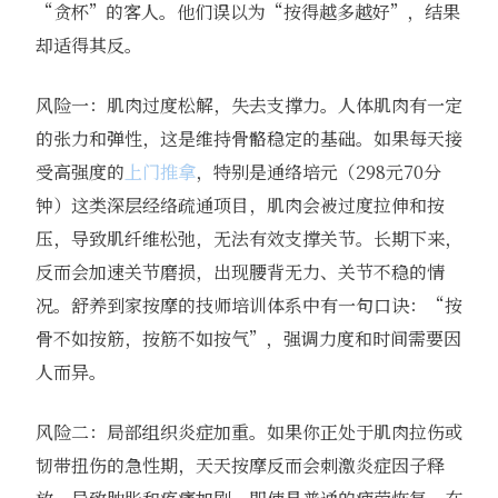
“贪杯”的客人。他们误以为“按得越多越好”，结果
却适得其反。
风险一：肌肉过度松解，失去支撑力。人体肌肉有一定
的张力和弹性，这是维持骨骼稳定的基础。如果每天接
受高强度的
上门推拿
，特别是通络培元（298元70分
钟）这类深层经络疏通项目，肌肉会被过度拉伸和按
压，导致肌纤维松弛，无法有效支撑关节。长期下来，
反而会加速关节磨损，出现腰背无力、关节不稳的情
况。舒养到家按摩的技师培训体系中有一句口诀：“按
骨不如按筋，按筋不如按气”，强调力度和时间需要因
人而异。
风险二：局部组织炎症加重。如果你正处于肌肉拉伤或
韧带扭伤的急性期，天天按摩反而会刺激炎症因子释