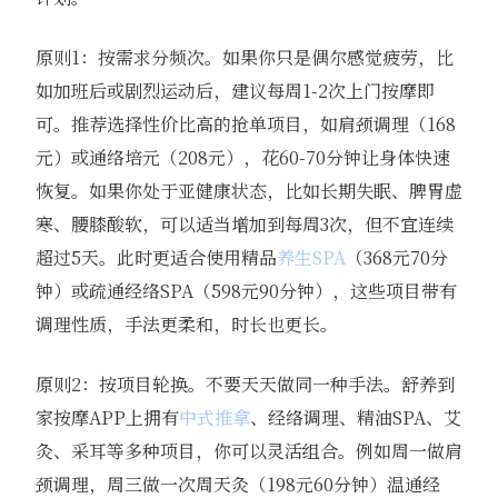
原则1：按需求分频次。如果你只是偶尔感觉疲劳，比
如加班后或剧烈运动后，建议每周1-2次上门按摩即
可。推荐选择性价比高的抢单项目，如肩颈调理（168
元）或通络培元（208元），花60-70分钟让身体快速
恢复。如果你处于亚健康状态，比如长期失眠、脾胃虚
寒、腰膝酸软，可以适当增加到每周3次，但不宜连续
超过5天。此时更适合使用精品
养生SPA
（368元70分
钟）或疏通经络SPA（598元90分钟），这些项目带有
调理性质，手法更柔和，时长也更长。
原则2：按项目轮换。不要天天做同一种手法。舒养到
家按摩APP上拥有
中式推拿
、经络调理、精油SPA、艾
灸、采耳等多种项目，你可以灵活组合。例如周一做肩
颈调理，周三做一次周天灸（198元60分钟）温通经