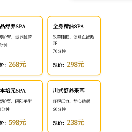
品舒养SPA
全身精油SPA
腰护肾、滋养脏腑
改善睡眠、促进血液循
环
0分钟
70分钟
268元
298元
价：
现价：
本培元SPA
川式舒养采耳
腰护肾、阴阳平衡
纾解压力、静心助眠
00分钟
60分钟
598元
238元
价：
现价：