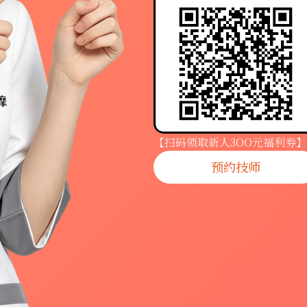
【扫码领取新人3OO元福利券】
预约技师