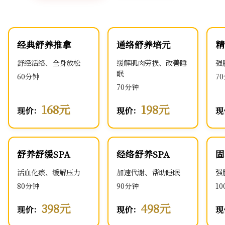
经典舒养推拿
通络舒养培元
精
舒经活络、全身放松
缓解肌肉劳损、改善睡
强
眠
60分钟
7
70分钟
168元
198元
现价：
现价：
现
舒养舒缓SPA
经络舒养SPA
固
活血化瘀、缓解压力
加速代谢、帮助睡眠
强
80分钟
90分钟
1
398元
498元
现价：
现价：
现