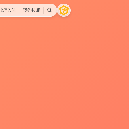
代理入驻
预约技师
搜
索