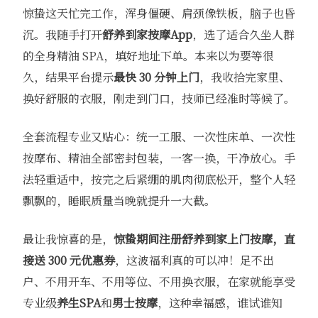
惊蛰这天忙完工作，浑身僵硬、肩颈像铁板，脑子也昏
沉。我随手打开
舒养到家
按摩App
，选了适合久坐人群
的全身精油 SPA，填好地址下单。本来以为要等很
久，结果平台提示
最快 30 分钟上门
，我收拾完家里、
换好舒服的衣服，刚走到门口，技师已经准时等候了。
全套流程专业又贴心：统一工服、一次性床单、一次性
按摩布、精油全部密封包装，一客一换，干净放心。手
法轻重适中，按完之后紧绷的肌肉彻底松开，整个人轻
飘飘的，睡眠质量当晚就提升一大截。
最让我惊喜的是，
惊蛰期间注册
舒养到家
上门按摩，直
接送 300 元优惠券
，这波福利真的可以冲！足不出
户、不用开车、不用等位、不用换衣服，在家就能享受
专业级
养生SPA
和
男士按摩
，这种幸福感，谁试谁知