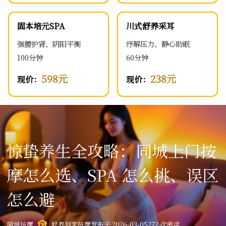
固本培元SPA
川式舒养采耳
强腰护肾、阴阳平衡
纾解压力、静心助眠
100分钟
60分钟
598元
238元
现价：
现价：
惊蛰养生全攻略：同城上门按
摩怎么选、SPA 怎么挑、误区
怎么避
同城按摩
舒养到家按摩
发布于 2026-03-05
272 次阅读