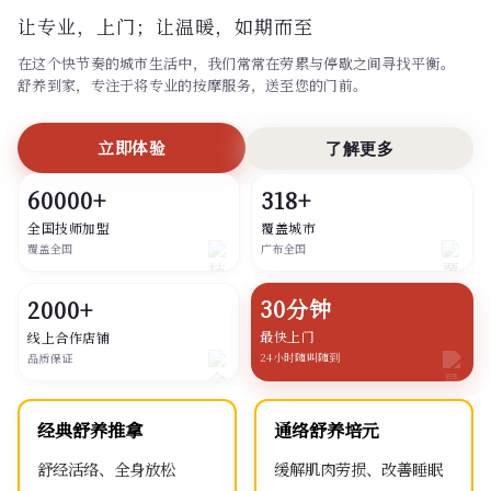
让专业，上门；
让温暖，如期而至
在这个快节奏的城市生活中，我们常常在劳累与停歇之间寻找平衡。
舒养到家，专注于将专业的按摩服务，送至您的门前。
立即体验
了解更多
60000+
318+
全国技师加盟
覆盖城市
覆盖全国
广布全国
30分钟
2000+
最快上门
线上合作店铺
24小时随叫随到
品质保证
经典舒养推拿
通络舒养培元
舒经活络、全身放松
缓解肌肉劳损、改善睡眠