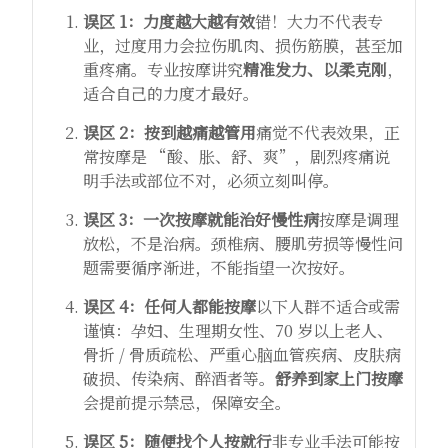
误区 1：力度越大越有效
错！大力不代表专
业，过度用力会拉伤肌肉、损伤筋膜，甚至加
重疼痛。专业按摩讲究
精准发力、以柔克刚
，
适合自己的力度才最好。
误区 2：按到越痛越管用
痛觉不代表效果，正
常按摩是 “酸、胀、舒、爽”，剧烈疼痛说
明手法或部位不对，必须立刻叫停。
误区 3：一次按摩就能治好慢性病
按摩是调理
放松，不是治病。颈椎病、腰肌劳损等慢性问
题需要循序渐进，不能指望一次按好。
误区 4：任何人都能按摩
以下人群不适合或需
谨慎：孕妇、生理期女性、70 岁以上老人、
骨折 / 骨质疏松、严重心脑血管疾病、皮肤病
破损、传染病、醉酒者等。
舒养到家
上门按摩
会提前提示禁忌，保障安全。
误区 5：随便找个人按就行
非专业手法可能按