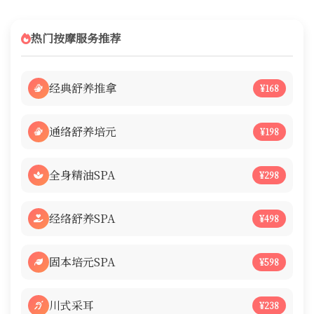
热门按摩服务推荐
经典舒养推拿
¥168
通络舒养培元
¥198
全身精油SPA
¥298
经络舒养SPA
¥498
固本培元SPA
¥598
川式采耳
¥238