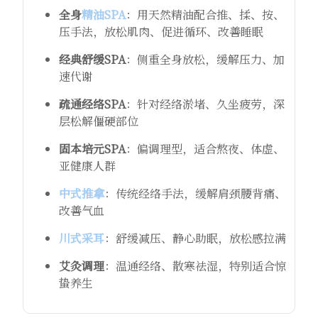
全身
精油SPA
：用天然精油配合推、揉、按、
压手法，放松肌肉、促进循环、改善睡眠
经典舒缓SPA
：侧重全身放松，缓解压力、加
速代谢
疏通经络SPA
：针对经络淤堵、久坐疲劳，深
层松解僵硬部位
固本培元SPA
：偏调理型，适合熬夜、体虚、
亚健康人群
中式推拿
：传统经络手法，缓解肩颈腰背痛、
改善气血
川式采耳
：舒缓减压、静心助眠，放松感拉满
艾灸调理
：温通经络、散寒祛湿，特别适合惊
蛰养生