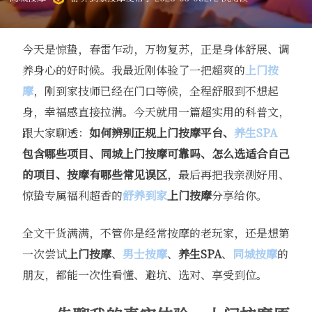
今天是惊蛰，春雷乍动，万物复苏，正是身体舒展、调
养身心的好时候。我最近刚体验了一把超爽的
上门按
摩
，刚到家技师已经在门口等候，全程舒服到不想起
身，幸福感直接拉满。今天就用一篇超实用的科普文，
跟大家聊透：
如何辨别正规上门按摩平台、
养生SPA
包含哪些项目、同城上门按摩可靠吗、怎么选适合自己
的项目、按摩有哪些常见误区
，最后再把我亲测好用、
惊蛰专属福利超香的
舒养到家
上门按摩
分享给你。
全文干货满满，不管你是经常按摩的老玩家，还是想第
一次尝试
上门按摩
、
男士按摩
、
养生SPA
、
同城按摩
的
朋友，都能一次性看懂、避坑、选对、享受到位。