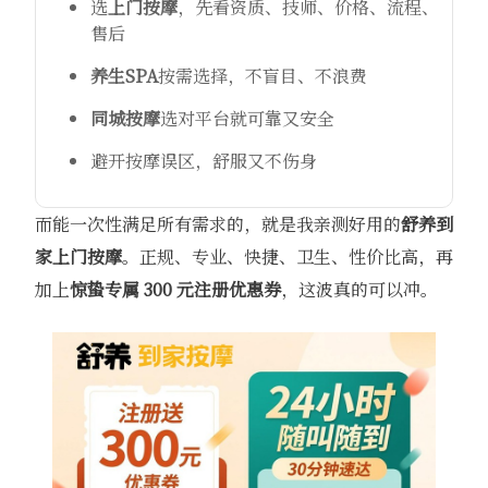
选
上门按摩
，先看资质、技师、价格、流程、
售后
养生SPA
按需选择，不盲目、不浪费
同城按摩
选对平台就可靠又安全
避开按摩误区，舒服又不伤身
而能一次性满足所有需求的，就是我亲测好用的
舒养到
家
上门按摩
。正规、专业、快捷、卫生、性价比高，再
加上
惊蛰专属 300 元注册优惠券
，这波真的可以冲。