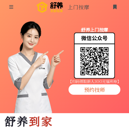
上门按摩
首页
舒养上门按摩
同城按摩
登录
上门按摩
养生按摩
技师入驻
【扫码领取新人3OO元福利券】
预约技师
商家入驻
代理入驻
舒养
到家
预约技师