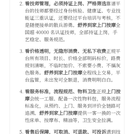
看技师管理，必须持证上岗、严格筛选
靠谱平
台的技师都要经过身份核验、健康证、专业技
能证三重认证，还要经过平台培训与考核，不
是随便接单的散兵游勇。
舒养到家
上门按摩
全
国超 40000 名认证技师，全部持证上岗，手
艺稳定、服务规范。
看价格透明，无隐形消费、无私下收费
正规平
台所有项目、时长、价格全部明码标价，路费
规则清晰，不临时加价、不索要小费、不搞灰
色服务。
舒养到家
上门按摩
全程线上交易，平
台监管，未出发可全额退，消费明明白白。
看服务标准，流程规范、物料卫生
正规
上门按
摩
会统一工服、配备一次性物料包，服务流程
标准化，从预约、上门、服务到评价全链路可
追溯。
舒养到家
上门按摩
提供一客一换的一次
性床单、按摩布、精油等，卫生安全拉满。
看售后保障，可取消、可退款、可投诉
遇到技