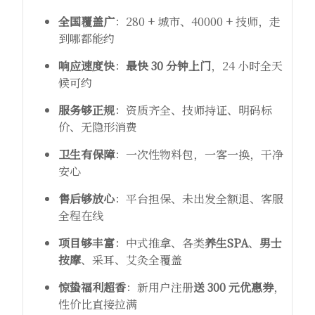
全国覆盖广
：280 + 城市、40000 + 技师，走
到哪都能约
响应速度快
：
最快 30 分钟上门
，24 小时全天
候可约
服务够正规
：资质齐全、技师持证、明码标
价、无隐形消费
卫生有保障
：一次性物料包，一客一换，干净
安心
售后够放心
：平台担保、未出发全额退、客服
全程在线
项目够丰富
：中式推拿、各类
养生SPA
、
男士
按摩
、采耳、艾灸全覆盖
惊蛰福利超香
：新用户注册
送 300 元优惠券
，
性价比直接拉满