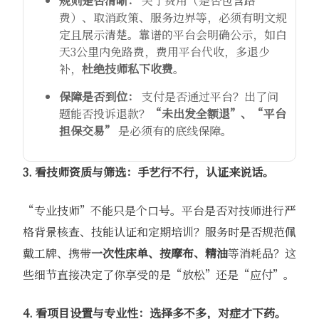
规则是否清晰：
​ 关于费用（是否包含路
费）、取消政策、服务边界等，必须有明文规
定且展示清楚。靠谱的平台会明确公示，如白
天3公里内免路费，费用平台代收，多退少
补，
杜绝技师私下收费
。
保障是否到位：
​ 支付是否通过平台？出了问
题能否投诉退款？
“未出发全额退”、“平台
担保交易”
​ 是必须有的底线保障。
3. 看技师资质与筛选：手艺行不行，认证来说话。
“专业技师”不能只是个口号。平台是否对技师进行严
格背景核查、技能认证和定期培训？服务时是否规范佩
戴工牌、携带
一次性床单、按摩布、精油
等消耗品？这
些细节直接决定了你享受的是“放松”还是“应付”。
4. 看项目设置与专业性：选择多不多，对症才下药。