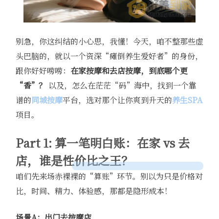
别急，你这纠结的小心思，我懂！今天，咱不整那些虚
头巴脑的，就以一个资深“瘫倒养生爱好者”的身份，
跟你好好唠唠：
在家按摩和去店按摩，到底哪个更
“香”？
​ 以及，怎么在茫茫“码”海中，找到一个靠
谱的
同城按摩
平台，选对那个让你爽到升天的
养生SPA
项目。
Part 1: 算一笔明白账：在家 vs 去
店，谁是性价比之王？
咱们先来场赤裸裸的“算账”环节。别以为只是价格对
比，时间、精力、体验感，那都是隐形成本！
场景A：出门去按摩店