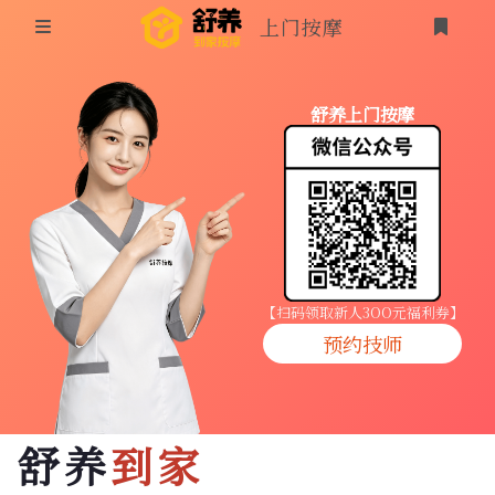
上门按摩
首页
舒养上门按摩
同城按摩
登录
上门按摩
养生按摩
技师入驻
【扫码领取新人3OO元福利券】
预约技师
商家入驻
代理入驻
舒养
到家
预约技师