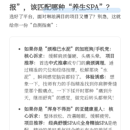
报”，该匹配哪种“养生SPA”？
选好了平台，面对琳琅满目的项目又懵了？别急，这就
给你一份“自测指南”：
如果你是“颈椎已水泥”的加班狗/手机党：
核心诉求：
​ 缓解肩颈僵硬、头痛头晕。
项目
推荐：
​ 首选
中式推拿
或专门的
肩颈调理
。通
过精准的穴位和经络按摩，松解那块“水
泥”，瞬间感觉脑袋都轻了。
体验诱惑：
​ 想
象一下，技师有力的手指精准找到你肩胛骨缝
里那个酸痛点，一下下揉开时那种“痛到升
天，继而舒爽”的感觉，做完后转头都带风！
如果你是“浑身不得劲”的亚健康星人：
核
心诉求：
​ 整体放松、改善睡眠、缓解疲劳。
项目推荐：
​
经典舒缓SPA
或
全身精油SPA
是绝
配。精油的美好香气结合绵长有力的推揉手