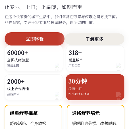
让专业，上门；
让温暖，如期而至
在这个快节奏的城市生活中，我们常常在劳累与停歇之间寻找平衡。
舒养到家，专注于将专业的按摩服务，送至您的门前。
立即体验
了解更多
60000+
318+
全国技师加盟
覆盖城市
覆盖全国
广布全国
30分钟
2000+
最快上门
线上合作店铺
24小时随叫随到
品质保证
经典舒养推拿
通络舒养培元
舒经活络、全身放松
缓解肌肉劳损、改善睡眠