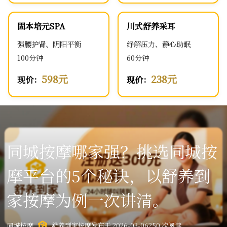
固本培元SPA
川式舒养采耳
强腰护肾、阴阳平衡
纾解压力、静心助眠
100分钟
60分钟
598元
238元
现价：
现价：
同城按摩哪家强？挑选同城按
摩平台的5个秘诀，以舒养到
家按摩为例一次讲清。
同城按摩
舒养到家按摩
发布于 2026-03-06
250 次阅读