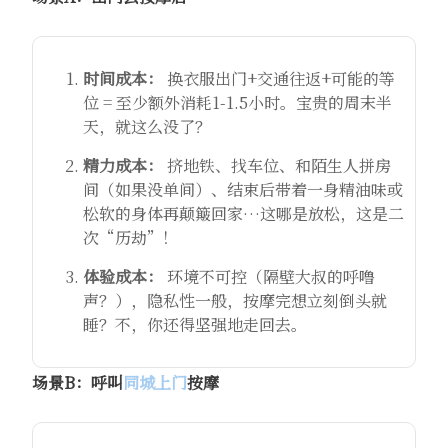
时间成本：
​ 换衣服出门+交通往返+可能的等
位 = 至少额外消耗1-1.5小时。宝贵的周末半
天，就这么没了？
精力成本：
​ 挤地铁、找车位、和陌生人拼房
间（如果没单间）、结束后带着一身精油味或
松软的身体再颠簸回家…这哪是放松，这是二
次“历劫”！
体验成本：
​ 环境不可控（隔壁大叔的呼噜
声？），隐私性一般，按摩完想立刻倒头就
睡？不，你还得坚强地走回去。
场景B：呼叫
同城上门
按摩