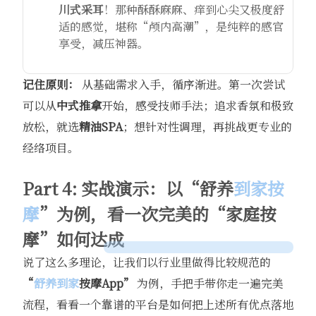
川式采耳
！那种酥酥麻麻、痒到心尖又极度舒
适的感觉，堪称“颅内高潮”，是纯粹的感官
享受，减压神器。
记住原则：
​ 从基础需求入手，循序渐进。第一次尝试
可以从
中式推拿
开始，感受技师手法；追求香氛和极致
放松，就选
精油SPA
；想针对性调理，再挑战更专业的
经络项目。
Part 4: 实战演示：以“舒养
到家按
摩
”为例，看一次完美的“家庭按
摩”如何达成
说了这么多理论，让我们以行业里做得比较规范的
“
舒养到家
按摩App”
​ 为例，手把手带你走一遍完美
流程，看看一个靠谱的平台是如何把上述所有优点落地