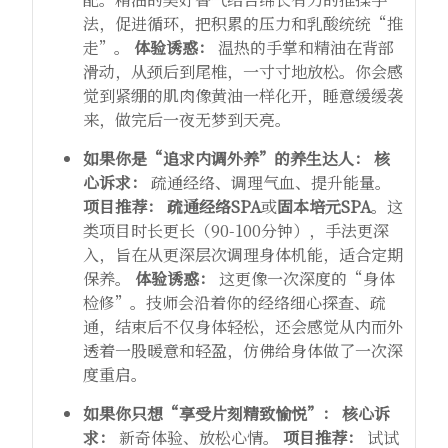
法，促进循环，把积累的压力和乳酸统统“推
走”。
体验诱惑：
​ 温热的手掌和精油在背部
滑动，从颈后到尾椎，一寸寸地放松。你会感
觉到紧绷的肌肉像黄油一样化开，睡意缓缓袭
来，做完后一夜无梦到天亮。
如果你是“追求内调外养”的养生达人：
核
心诉求：
​ 疏通经络、调理气血、提升能量。
项目推荐：
​
疏通经络SPA
或
固本培元SPA
。这
类项目时长更长（90-100分钟），手法更深
入，旨在从更深层次调理身体机能，适合定期
保养。
体验诱惑：
​ 这更像一次深度的“身体
检修”。技师会沿着你的经络细心探查、疏
通，结束后不仅身体轻松，还会感觉从内而外
透着一股暖意和轻盈，仿佛给身体做了一次深
度重启。
如果你只想“享受片刻精致愉悦”：
核心诉
求：
​ 新奇体验、放松心情。
项目推荐：
​ 试试