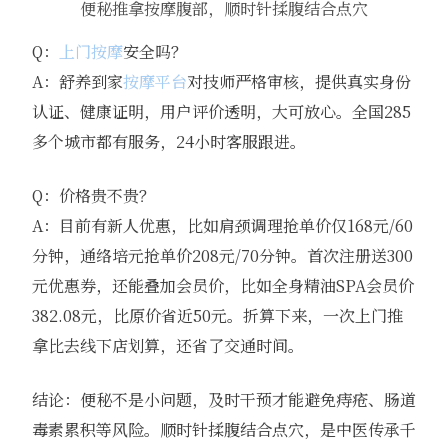
便秘推拿按摩腹部，顺时针揉腹结合点穴
Q：
上门按摩
安全吗？
A：舒养到家
按摩平台
对技师严格审核，提供真实身份
认证、健康证明，用户评价透明，大可放心。全国285
多个城市都有服务，24小时客服跟进。
Q：价格贵不贵？
A：目前有新人优惠，比如肩颈调理抢单价仅168元/60
分钟，通络培元抢单价208元/70分钟。首次注册送300
元优惠券，还能叠加会员价，比如全身精油SPA会员价
382.08元，比原价省近50元。折算下来，一次上门推
拿比去线下店划算，还省了交通时间。
结论：便秘不是小问题，及时干预才能避免痔疮、肠道
毒素累积等风险。顺时针揉腹结合点穴，是中医传承千