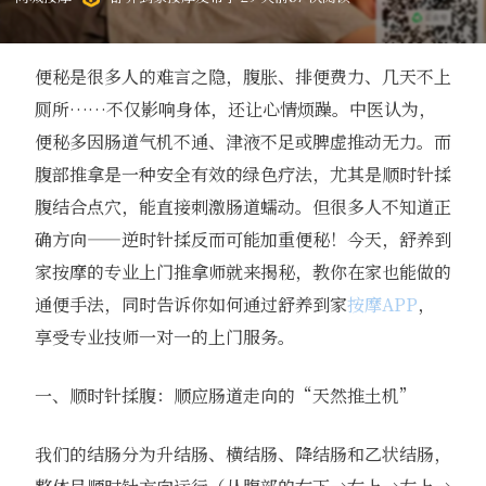
便秘是很多人的难言之隐，腹胀、排便费力、几天不上
厕所……不仅影响身体，还让心情烦躁。中医认为，
便秘多因肠道气机不通、津液不足或脾虚推动无力。而
腹部推拿是一种安全有效的绿色疗法，尤其是顺时针揉
腹结合点穴，能直接刺激肠道蠕动。但很多人不知道正
确方向——逆时针揉反而可能加重便秘！今天，舒养到
家按摩的专业上门推拿师就来揭秘，教你在家也能做的
通便手法，同时告诉你如何通过舒养到家
按摩APP
，
享受专业技师一对一的上门服务。
一、顺时针揉腹：顺应肠道走向的“天然推土机”
我们的结肠分为升结肠、横结肠、降结肠和乙状结肠，