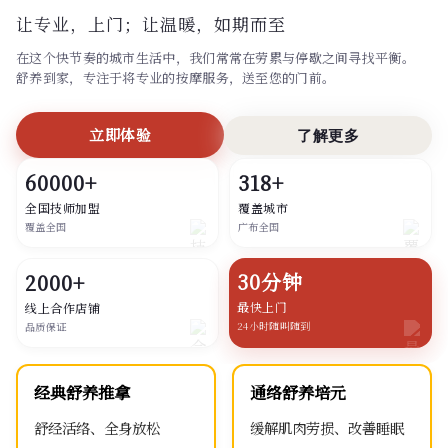
让专业，上门；
让温暖，如期而至
在这个快节奏的城市生活中，我们常常在劳累与停歇之间寻找平衡。
舒养到家，专注于将专业的按摩服务，送至您的门前。
立即体验
了解更多
60000+
318+
全国技师加盟
覆盖城市
覆盖全国
广布全国
30分钟
2000+
最快上门
线上合作店铺
24小时随叫随到
品质保证
经典舒养推拿
通络舒养培元
舒经活络、全身放松
缓解肌肉劳损、改善睡眠