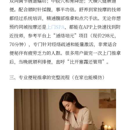
双向调节肠道蠕动；中脘穴和胃降逆；大横穴健脾通
便。配合顺时针揉腹，事半功倍。舒养到家按摩的技师
都经过系统培训，精通腹部推拿和点穴手法。无论你想
预约同城按摩还是
上门SPA
，都能在APP上快速找到附
近技师，参考平台上“通络培元”项目（现价298元，
70分钟），专门针对经络疏通和能量激活，非常适合
便秘伴有疲劳乏力的人群。很多用户做完一次上门推拿
后，当晚就顺利排便，直呼“比开塞露还管用”。
三、专业便秘推拿的完整流程（在家也能模仿）