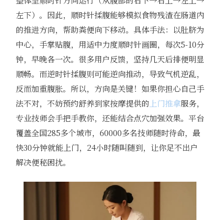
整体呈顺时针方向运行（从腹部的右下→右上→左上→
左下）。因此，顺时针揉腹能够模拟食物残渣在肠道内
的推进方向，帮助粪便向下移动。具体手法：以肚脐为
中心，手掌贴腹，用适中力度顺时针画圈，每次5-10分
钟，早晚各一次。很多用户反馈，坚持几天后排便明显
顺畅。而逆时针揉腹则可能逆向推动，导致气机逆乱，
反而加重腹胀。所以，方向是关键！如果你担心自己手
法不对，不妨预约舒养到家按摩提供的
上门推拿
服务，
专业技师会手把手教你，还能结合点穴加强效果。平台
覆盖全国285多个城市，60000多名技师随时待命，最
快30分钟就能上门，24小时随叫随到，让你足不出户
解决便秘困扰。