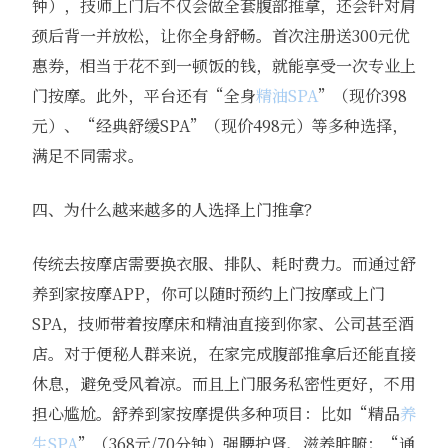
钟），技师上门后不仅会做全套腹部推拿，还会针对肩
颈后背一并放松，让你全身舒畅。首次注册送300元优
惠券，相当于花不到一顿饭的钱，就能享受一次专业上
门按摩。此外，平台还有“全身
精油SPA
”（现价398
元）、“经典舒缓SPA”（现价498元）等多种选择，
满足不同需求。
四、为什么越来越多的人选择上门推拿？
传统去按摩店需要换衣服、排队、耗时费力。而通过舒
养到家按摩APP，你可以随时预约上门按摩或上门
SPA，技师带着按摩床和精油直接到你家、公司甚至酒
店。对于便秘人群来说，在家完成腹部推拿后还能直接
休息，避免受风着凉。而且上门服务私密性更好，不用
担心尴尬。舒养到家按摩提供多种项目：比如“精品
养
生SPA
”（368元/70分钟）强腰护肾、滋养脏腑；“通