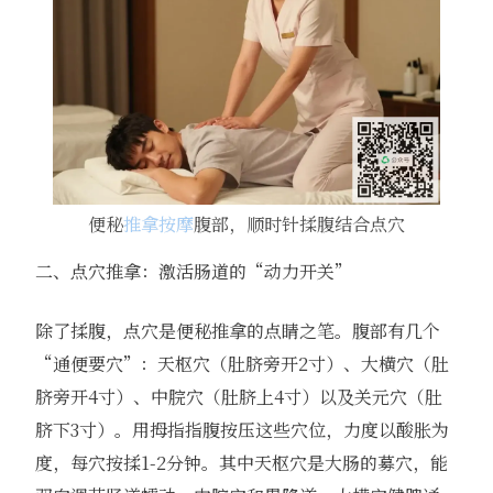
便秘
推拿按摩
腹部，顺时针揉腹结合点穴
二、点穴推拿：激活肠道的“动力开关”
除了揉腹，点穴是便秘推拿的点睛之笔。腹部有几个
“通便要穴”：天枢穴（肚脐旁开2寸）、大横穴（肚
脐旁开4寸）、中脘穴（肚脐上4寸）以及关元穴（肚
脐下3寸）。用拇指指腹按压这些穴位，力度以酸胀为
度，每穴按揉1-2分钟。其中天枢穴是大肠的募穴，能