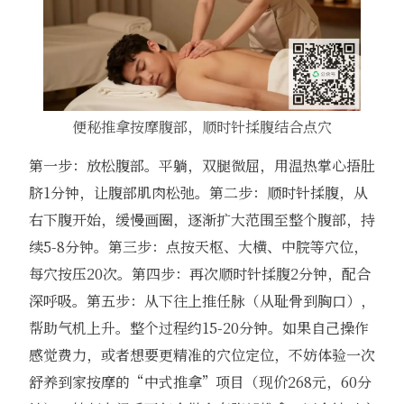
便秘推拿按摩腹部，顺时针揉腹结合点穴
第一步：放松腹部。平躺，双腿微屈，用温热掌心捂肚
脐1分钟，让腹部肌肉松弛。第二步：顺时针揉腹，从
右下腹开始，缓慢画圈，逐渐扩大范围至整个腹部，持
续5-8分钟。第三步：点按天枢、大横、中脘等穴位，
每穴按压20次。第四步：再次顺时针揉腹2分钟，配合
深呼吸。第五步：从下往上推任脉（从耻骨到胸口），
帮助气机上升。整个过程约15-20分钟。如果自己操作
感觉费力，或者想要更精准的穴位定位，不妨体验一次
舒养到家按摩的“中式推拿”项目（现价268元，60分