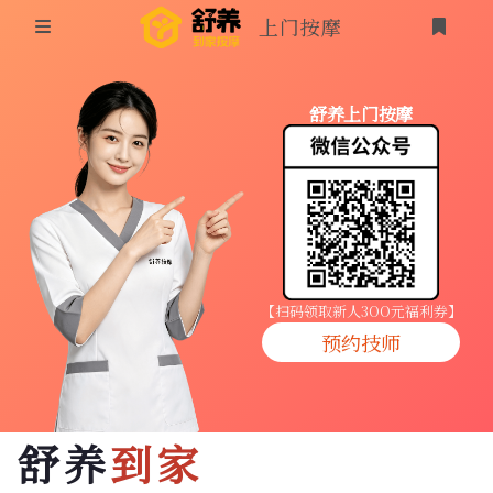
上门按摩
首页
舒养上门按摩
同城按摩
登录
上门按摩
养生按摩
技师入驻
【扫码领取新人3OO元福利券】
预约技师
商家入驻
代理入驻
舒养
到家
预约技师