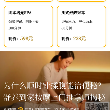
固本培元SPA
川式舒养采耳
强腰护肾、阴阳平衡
纾解压力、静心助眠
100分钟
60分钟
598元
238元
现价：
现价：
为什么顺时针揉腹能治便秘？
舒养到家按摩上门推拿师揭秘
同城按摩
舒养到家按摩
发布于 29 天前
57 次阅读