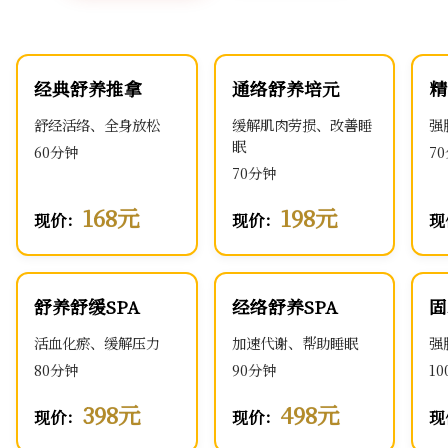
经典舒养推拿
通络舒养培元
精
舒经活络、全身放松
缓解肌肉劳损、改善睡
强
眠
60分钟
7
70分钟
168元
198元
现价：
现价：
现
舒养舒缓SPA
经络舒养SPA
固
活血化瘀、缓解压力
加速代谢、帮助睡眠
强
80分钟
90分钟
1
398元
498元
现价：
现价：
现