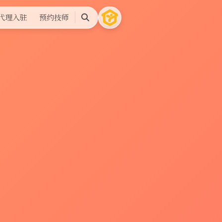
代理入驻
预约技师
搜
索