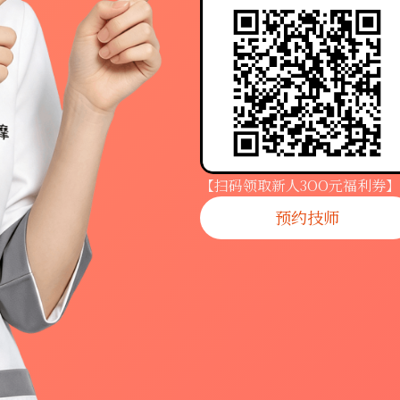
【扫码领取新人3OO元福利券】
预约技师