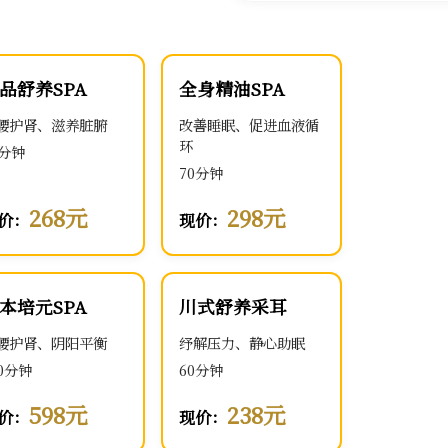
品舒养SPA
全身精油SPA
腰护肾、滋养脏腑
改善睡眠、促进血液循
环
0分钟
70分钟
268元
298元
价：
现价：
本培元SPA
川式舒养采耳
腰护肾、阴阳平衡
纾解压力、静心助眠
00分钟
60分钟
598元
238元
价：
现价：