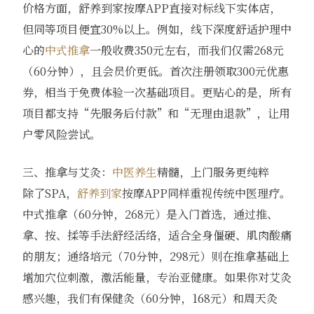
价格方面，舒养到家按摩APP直接对标线下实体店，
但同等项目便宜30%以上。例如，线下深度舒适护理中
心的
中式推拿
一般收费350元左右，而我们仅需268元
（60分钟），且会员价更低。首次注册领取300元优惠
券，相当于免费体验一次基础项目。更贴心的是，所有
项目都支持“先服务后付款”和“无理由退款”，让用
户零风险尝试。
三、推拿与艾灸：
中医养生
精髓，上门服务更纯粹
除了SPA，
舒养到家
按摩APP同样重视传统中医理疗。
中式推拿（60分钟，268元）是入门首选，通过推、
拿、按、揉等手法舒经活络，适合全身僵硬、肌肉酸痛
的朋友；通络培元（70分钟，298元）则在推拿基础上
增加穴位刺激，激活能量，专治亚健康。如果你对艾灸
感兴趣，我们有保健灸（60分钟，168元）和周天灸