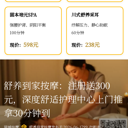
固本培元SPA
川式舒养采耳
强腰护肾、阴阳平衡
纾解压力、静心助眠
100分钟
60分钟
598元
238元
现价：
现价：
舒养到家按摩：注册送300
元，深度舒适护理中心上门推
拿30分钟到
同城按摩
舒养到家按摩
发布于 2026-06-17
99 次阅读