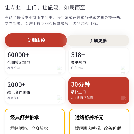
让专业，上门；
让温暖，如期而至
在这个快节奏的城市生活中，我们常常在劳累与停歇之间寻找平衡。
舒养到家，专注于将专业的按摩服务，送至您的门前。
立即体验
了解更多
60000+
318+
全国技师加盟
覆盖城市
覆盖全国
广布全国
30分钟
2000+
最快上门
线上合作店铺
24小时随叫随到
品质保证
经典舒养推拿
通络舒养培元
舒经活络、全身放松
缓解肌肉劳损、改善睡眠