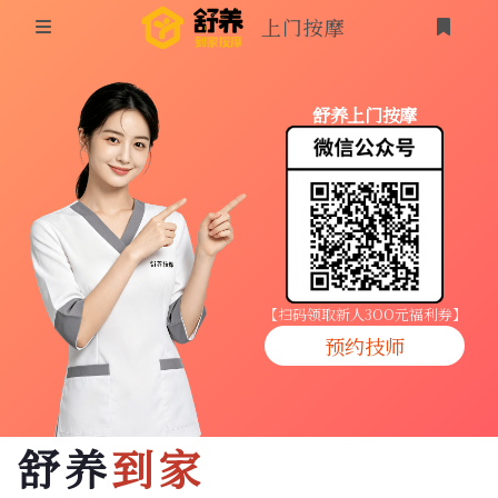
上门按摩
首页
舒养上门按摩
同城按摩
登录
上门按摩
养生按摩
技师入驻
【扫码领取新人3OO元福利券】
预约技师
商家入驻
代理入驻
舒养
到家
预约技师