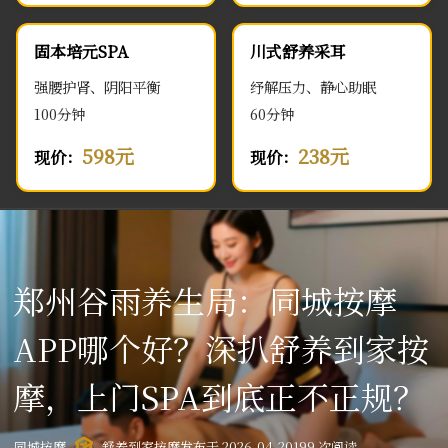
固本培元SPA
川式舒养采耳
强腰护肾、阴阳平衡
纾解压力、静心助眠
100分钟
60分钟
598元
238元
现价：
现价：
郑州谷雨养生局：同城按摩
APP哪个好？深扒舒养到家按
摩，上门SPA到底正不正规？
同城按摩
舒养到家按摩
发布于 2026-04-20
199 次阅读