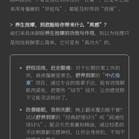
来浑身僵硬的“早起鸟”，都能及时得到“救援”。
养生按摩，到底能给你带来什么“爽感”？
咱们来具体聊聊
养生按摩的功效与作用
。别以为按摩只
是按按肩膀那么简单，它可是有“真功夫”的。
舒经活络，赶走酸痛
：对于长期伏案工作的
你，肩颈僵硬是常态。
舒养到家
的“
中式推
拿
”项目，通过专业的推拿手法，能有效缓解
肌肉紧张，把那些“结节”揉开，让你感觉脖
子又能灵活转动了。
改善睡眠，告别失眠
：晚上翻来覆去睡不着？
试试
舒养到家
的“经典舒缓SPA”或“疏通经
络SPA”。配合天然香薰和精油，通过轻柔的
手法刺激副交感神经，让你全身放松，不知不