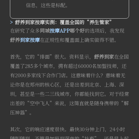
信息，这些是标配。
舒养到家
按摩实测：覆盖全国的“养生管家”
在研究了众多
同城
按摩APP
哪个好
的选项后，我发现
舒养
到家按摩
在正规性和覆盖面上确实做得不错。
首先，它的“排面”很大。资料显示，
舒养到家
在全国
覆盖了285多个城市，拥有超过60000名加盟技师，还
有2000多家线下合作门店。这意味着什么？意味着无
论你是在郑州的核心区，还是出差到北京、上海、深
圳，甚至是一些二三线城市，你都能找到它。对于经常
出差的“空中飞人”来说，这简直就是随身携带的“解
压神器”。
其次，它的响应速度很快。最快30分钟上门，24小时
随叫随到。不管是加班到深夜的“社畜”，还是早上起