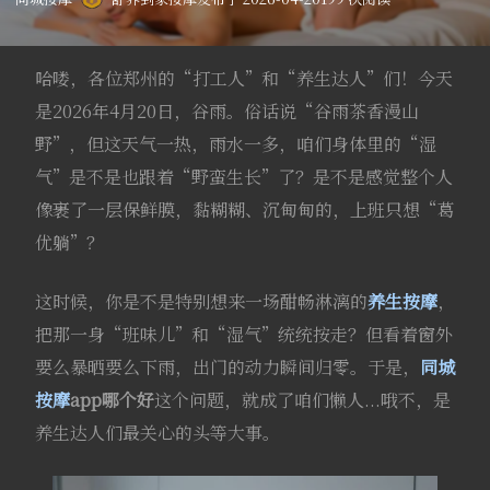
哈喽，各位郑州的“打工人”和“养生达人”们！今天
是2026年4月20日，谷雨。俗话说“谷雨茶香漫山
野”，但这天气一热，雨水一多，咱们身体里的“湿
气”是不是也跟着“野蛮生长”了？是不是感觉整个人
像裹了一层保鲜膜，黏糊糊、沉甸甸的，上班只想“葛
优躺”？
这时候，你是不是特别想来一场酣畅淋漓的
养生按摩
，
把那一身“班味儿”和“湿气”统统按走？但看着窗外
要么暴晒要么下雨，出门的动力瞬间归零。于是，
同城
按摩
app哪个好
这个问题，就成了咱们懒人...哦不，是
养生达人们最关心的头等大事。