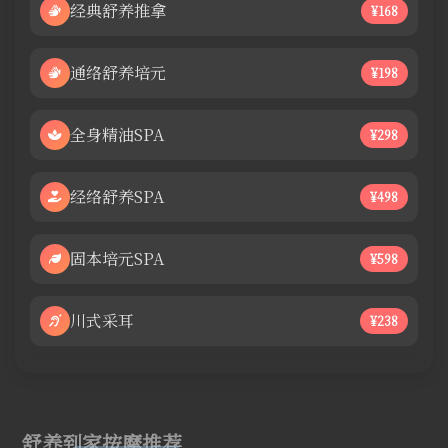
经典舒养推拿
¥168
通络舒养培元
¥198
全身精油SPA
¥298
经络舒养SPA
¥498
固本培元SPA
¥598
川式采耳
¥238
舒养到家按摩推荐