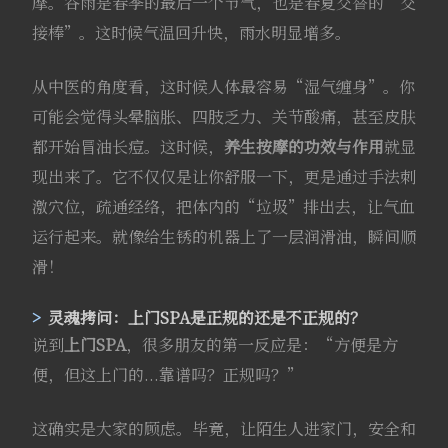
摩。谷雨是春季的最后一个节气，也是春夏交替的“交
接棒”。这时候气温回升快，雨水明显增多。
从中医的角度看，这时候人体最容易“湿气缠身”。你
可能会觉得头晕脑胀、四肢乏力、关节酸痛，甚至皮肤
都开始冒油长痘。这时候，
养生按摩的功效与作用
就显
现出来了。它不仅仅是让你舒服一下，更是通过手法刺
激穴位，疏通经络，把体内的“垃圾”排出去，让气血
运行起来。就像给生锈的机器上了一层润滑油，瞬间顺
滑！
灵魂拷问：上门SPA是正规的还是不正规的？
说到
上门SPA
，很多朋友的第一反应是：“方便是方
便，但这上门的...靠谱吗？正规吗？”
这确实是大家的顾虑。毕竟，让陌生人进家门，安全和