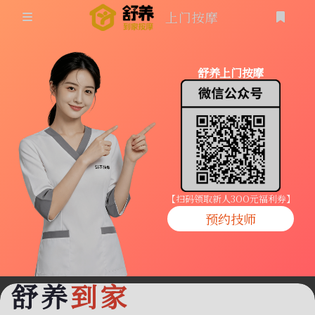
上门按摩
首页
舒养上门按摩
同城按摩
登录
上门按摩
养生按摩
技师入驻
【扫码领取新人3OO元福利券】
预约技师
商家入驻
代理入驻
舒养
到家
预约技师