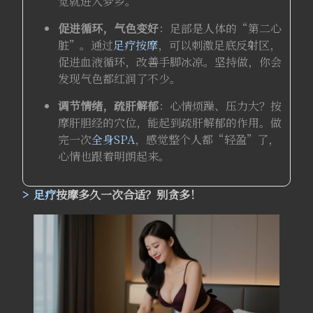
觉就进入梦乡。
促进循环，气色变好
：足部是人体的“第二心
脏”。通过
足疗按摩
，可以刺激足底反射区，
促进血液循环，改善手脚冰凉。坚持做，你会
发现气色都红润了不少。
调节情绪，疏肝解郁
：心情烦躁、压力大？按
摩肝胆经的穴位，能起到疏肝解郁的作用。做
完一次
全身SPA
，感觉整个人都“轻盈”了，
心情也跟着明朗起来。
足疗
按摩多久一次合适？别贪多！