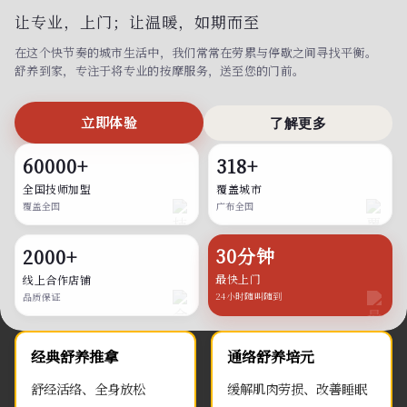
让专业，上门；
让温暖，如期而至
在这个快节奏的城市生活中，我们常常在劳累与停歇之间寻找平衡。
舒养到家，专注于将专业的按摩服务，送至您的门前。
立即体验
了解更多
60000+
318+
全国技师加盟
覆盖城市
覆盖全国
广布全国
30分钟
2000+
最快上门
线上合作店铺
24小时随叫随到
品质保证
经典舒养推拿
通络舒养培元
舒经活络、全身放松
缓解肌肉劳损、改善睡眠