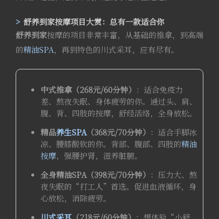
舒养到家
按摩项目大赏：总有一款适合你
舒养到家
按摩的项目非常丰富，从基础的推拿，到高端
的
精油SPA
，再到特色的川式采耳，应有尽有。
中式推拿（268元/60分钟）
：适合免疫力
差、熬夜失眠、身体疲劳的你。通过头、肩、
腹、背、四肢的按摩，舒经活络，全身放松。
精品
养生SPA
（368元/70分钟）
：适合手脚冰
凉、腰膝酸软的你。背部、腹部、四肢的
精油
按摩
，强腰护肾，滋养脏腑。
全身精油SPA（398元/70分钟）
：压力大、熬
夜失眠的“打工人”首选。促进血液循环，身
心放松，消除疲劳。
川式采耳
（218元/60分钟）
：想体验“小舒