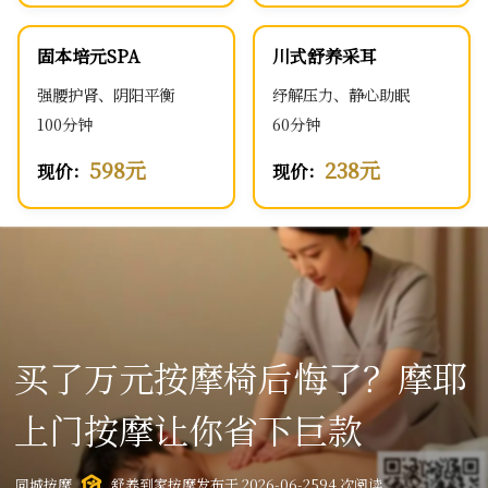
固本培元SPA
川式舒养采耳
强腰护肾、阴阳平衡
纾解压力、静心助眠
100分钟
60分钟
598元
238元
现价：
现价：
买了万元按摩椅后悔了？摩耶
上门按摩让你省下巨款
同城按摩
舒养到家按摩
发布于 2026-06-25
94 次阅读