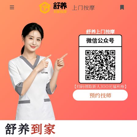
上门按摩
首页
舒养上门按摩
同城按摩
登录
上门按摩
养生按摩
技师入驻
【扫码领取新人3OO元福利券】
预约技师
商家入驻
代理入驻
舒养
到家
预约技师