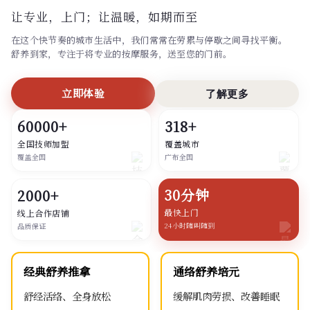
让专业，上门；
让温暖，如期而至
在这个快节奏的城市生活中，我们常常在劳累与停歇之间寻找平衡。
舒养到家，专注于将专业的按摩服务，送至您的门前。
立即体验
了解更多
60000+
318+
全国技师加盟
覆盖城市
覆盖全国
广布全国
30分钟
2000+
最快上门
线上合作店铺
24小时随叫随到
品质保证
经典舒养推拿
通络舒养培元
舒经活络、全身放松
缓解肌肉劳损、改善睡眠