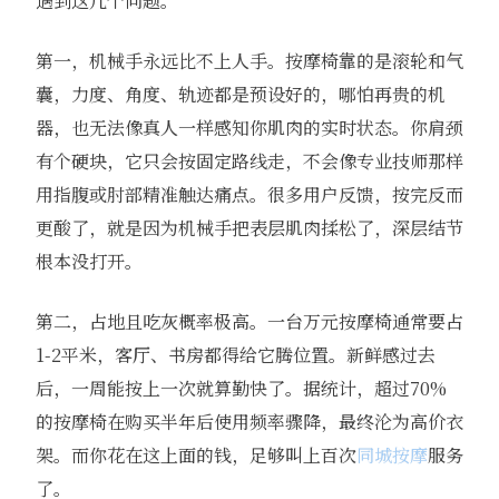
遇到这几个问题。
第一，机械手永远比不上人手。按摩椅靠的是滚轮和气
囊，力度、角度、轨迹都是预设好的，哪怕再贵的机
器，也无法像真人一样感知你肌肉的实时状态。你肩颈
有个硬块，它只会按固定路线走，不会像专业技师那样
用指腹或肘部精准触达痛点。很多用户反馈，按完反而
更酸了，就是因为机械手把表层肌肉揉松了，深层结节
根本没打开。
第二，占地且吃灰概率极高。一台万元按摩椅通常要占
1-2平米，客厅、书房都得给它腾位置。新鲜感过去
后，一周能按上一次就算勤快了。据统计，超过70%
的按摩椅在购买半年后使用频率骤降，最终沦为高价衣
架。而你花在这上面的钱，足够叫上百次
同城按摩
服务
了。