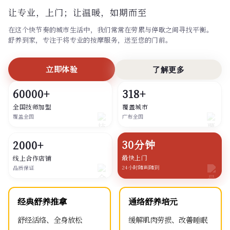
让专业，上门；
让温暖，如期而至
在这个快节奏的城市生活中，我们常常在劳累与停歇之间寻找平衡。
舒养到家，专注于将专业的按摩服务，送至您的门前。
立即体验
了解更多
60000+
318+
全国技师加盟
覆盖城市
覆盖全国
广布全国
30分钟
2000+
最快上门
线上合作店铺
24小时随叫随到
品质保证
经典舒养推拿
通络舒养培元
舒经活络、全身放松
缓解肌肉劳损、改善睡眠