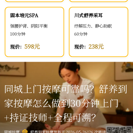
固本培元SPA
川式舒养采耳
强腰护肾、阴阳平衡
纾解压力、静心助眠
100分钟
60分钟
598元
238元
现价：
现价：
同城上门按摩可靠吗？舒养到
家按摩怎么做到30分钟上门
+持证技师+全程可溯？
同城按摩
舒养到家按摩
发布于 2026-05-26
126 次阅读