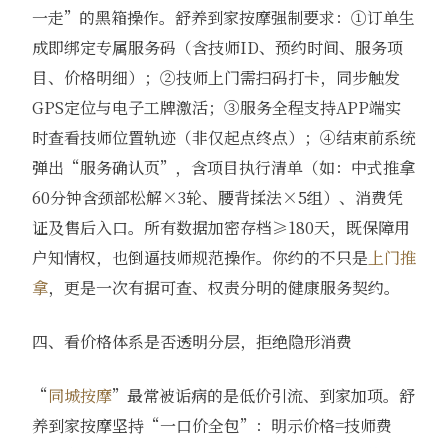
一走”的黑箱操作。舒养到家按摩强制要求：①订单生
成即绑定专属服务码（含技师ID、预约时间、服务项
目、价格明细）；②技师上门需扫码打卡，同步触发
GPS定位与电子工牌激活；③服务全程支持APP端实
时查看技师位置轨迹（非仅起点终点）；④结束前系统
弹出“服务确认页”，含项目执行清单（如：中式推拿
60分钟含颈部松解×3轮、腰背揉法×5组）、消费凭
证及售后入口。所有数据加密存档≥180天，既保障用
户知情权，也倒逼技师规范操作。你约的不只是
上门推
拿
，更是一次有据可查、权责分明的健康服务契约。
四、看价格体系是否透明分层，拒绝隐形消费
“
同城按摩
”最常被诟病的是低价引流、到家加项。舒
养到家按摩坚持“一口价全包”：明示价格=技师费