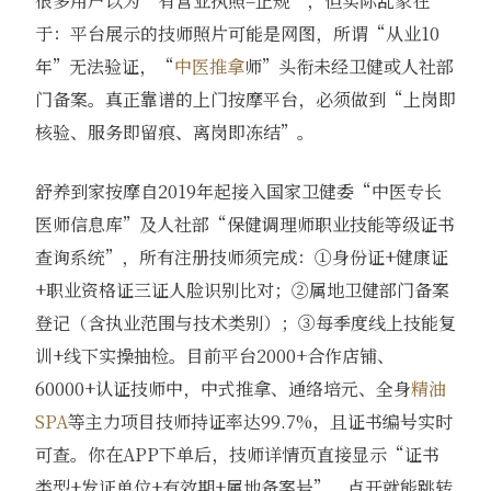
很多用户以为“有营业执照=正规”，但实际乱象在
于：平台展示的技师照片可能是网图，所谓“从业10
年”无法验证，“
中医推拿
师”头衔未经卫健或人社部
门备案。真正靠谱的上门按摩平台，必须做到“上岗即
核验、服务即留痕、离岗即冻结”。
舒养到家按摩自2019年起接入国家卫健委“中医专长
医师信息库”及人社部“保健调理师职业技能等级证书
查询系统”，所有注册技师须完成：①身份证+健康证
+职业资格证三证人脸识别比对；②属地卫健部门备案
登记（含执业范围与技术类别）；③每季度线上技能复
训+线下实操抽检。目前平台2000+合作店铺、
60000+认证技师中，中式推拿、通络培元、全身
精油
SPA
等主力项目技师持证率达99.7%，且证书编号实时
可查。你在APP下单后，技师详情页直接显示“证书
类型+发证单位+有效期+属地备案号”，点开就能跳转