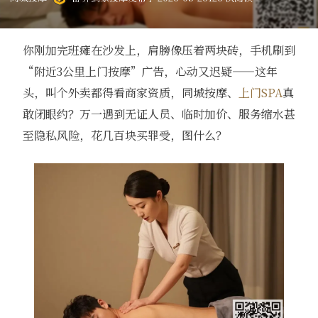
你刚加完班瘫在沙发上，肩膀像压着两块砖，手机刷到
“附近3公里上门按摩”广告，心动又迟疑——这年
头，叫个外卖都得看商家资质，同城按摩、
上门SPA
真
敢闭眼约？万一遇到无证人员、临时加价、服务缩水甚
至隐私风险，花几百块买罪受，图什么？