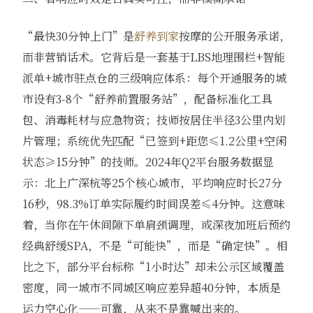
“最快30分钟上门”是
舒养到家
按摩的公开服务承诺，
而非营销话术。它背后是一套基于LBS地理围栏+智能
派单+城市驻点仓的三级响应体系：每个开通服务的城
市设有3-8个“舒养前置服务站”，配备标准化工具
包、消毒耗材与应急物资；技师按居住半径3公里内划
片管理；系统优先匹配“已签到+距您≤1.2公里+空闲
状态≥15分钟”的技师。2024年Q2平台服务数据显
示：北上广深杭等25个核心城市，平均响应时长27分
16秒，98.3%订单实际履约时间误差≤4分钟。这意味
着，当你在午休间隙下单肩颈调理，或深夜加班后预约
经典舒缓SPA，不是“可能快”，而是“确定快”。相
比之下，部分平台标称“1小时达”却未公示区域覆盖
密度，同一城市不同城区响应差异超40分钟，本质是
运力空心化——可靠，从来不是靠喊出来的。