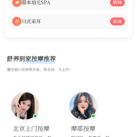
固本培元SPA
¥598
川式采耳
¥238
舒养到家按摩推荐
懂你贴心技师等你来，别多问，马上约！
北京上门按摩
摩耶按摩