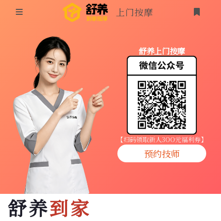
上门按摩
首页
舒养上门按摩
同城按摩
登录
上门按摩
养生按摩
技师入驻
【扫码领取新人3OO元福利券】
预约技师
商家入驻
代理入驻
舒养
到家
预约技师