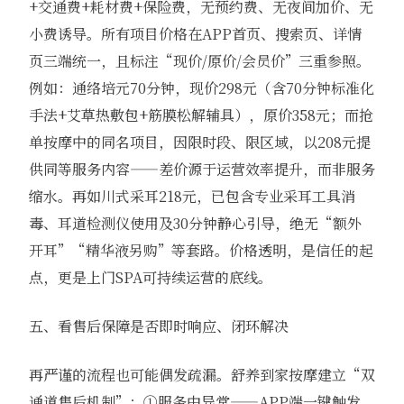
+交通费+耗材费+保险费，无预约费、无夜间加价、无
小费诱导。所有项目价格在APP首页、搜索页、详情
页三端统一，且标注“现价/原价/会员价”三重参照。
例如：通络培元70分钟，现价298元（含70分钟标准化
手法+艾草热敷包+筋膜松解辅具），原价358元；而抢
单按摩中的同名项目，因限时段、限区域，以208元提
供同等服务内容——差价源于运营效率提升，而非服务
缩水。再如川式采耳218元，已包含专业采耳工具消
毒、耳道检测仪使用及30分钟静心引导，绝无“额外
开耳”“精华液另购”等套路。价格透明，是信任的起
点，更是上门SPA可持续运营的底线。
五、看售后保障是否即时响应、闭环解决
再严谨的流程也可能偶发疏漏。舒养到家按摩建立“双
通道售后机制”：①服务中异常——APP端一键触发