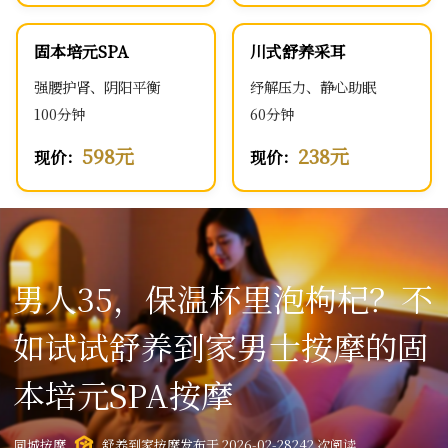
固本培元SPA
川式舒养采耳
强腰护肾、阴阳平衡
纾解压力、静心助眠
100分钟
60分钟
598元
238元
现价：
现价：
男人35，保温杯里泡枸杞？不
如试试舒养到家男士按摩的固
本培元SPA按摩
同城按摩
舒养到家按摩
发布于 2026-02-28
242 次阅读