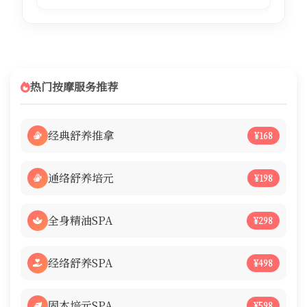
热门按摩服务推荐
经典舒养推拿
¥168
通络舒养培元
¥198
全身精油SPA
¥298
经络舒养SPA
¥498
固本培元SPA
¥598