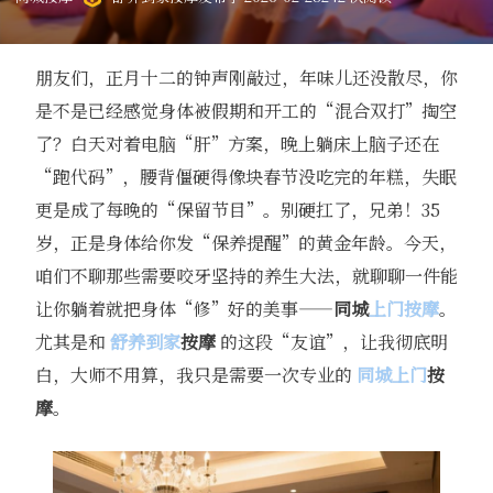
朋友们，正月十二的钟声刚敲过，年味儿还没散尽，你
是不是已经感觉身体被假期和开工的“混合双打”掏空
了？白天对着电脑“肝”方案，晚上躺床上脑子还在
“跑代码”，腰背僵硬得像块春节没吃完的年糕，失眠
更是成了每晚的“保留节目”。别硬扛了，兄弟！35
岁，正是身体给你发“保养提醒”的黄金年龄。今天，
咱们不聊那些需要咬牙坚持的养生大法，就聊聊一件能
让你躺着就把身体“修”好的美事——
同城
上门按摩
。
尤其是和
舒养到家
按摩
的这段“友谊”，让我彻底明
白，大师不用算，我只是需要一次专业的
同城上门
按
摩
。