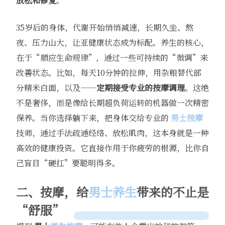
放松和修复
。
35岁后的身体，代谢开始悄悄减速，长期久坐、熬
夜、压力山大，让亚健康状态成为标配。养生的核心，
在于“顺应生命规律”，通过一些可持续的“微调”来
改善状态。比如，每天10分钟的拉伸，用杂粮替代部
分精米白面，以及——
定期接受专业的按摩调理
。这绝
不是奢侈，而是像给长期超负荷运转的机器做一次精密
保养。当你选择躺下来，把身体交给专业的
男士按摩
技师，通过手法疏通经络、放松肌肉，这本身就是一种
高效的健康投资。它直接作用于你疲劳的根源，比你自
己盲目“硬扛”要聪明得多。
二、按摩，给
男士养生
带来的不止是
“舒服”