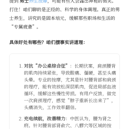
提到
男士
养生按摩
，可能有些人会露出神秘的微笑。
打住！咱们聊的是正经的、科学的身体调理。真正的男
士养生，讲究的是固本培元，缓解那些职场和生活的
“专属疲惫”。
具体好处有哪些？咱们摆事实讲道理：
对抗“办公桌综合征”
：长期伏案，肩颈腰背
的肌肉持续紧张，导致酸痛、僵硬，甚至头痛
头晕。专业的按摩，尤其是针对腰背部和肩颈
的理疗，能有效放松深层肌肉，促进局部血液
循环，缓解这些慢性劳损。有用户反馈，做完
一次肩颈理疗，感觉“脖子重新长出来了”，
头痛消失，工作效率翻倍。
充电续航，改善精力
：中医认为，腰为肾之
府。针对腰背部肾俞穴、八髎穴等区域的按