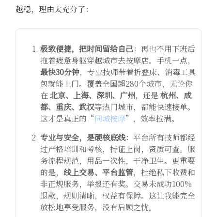
越稳，理由太充分了：
极致便捷，把时间留给自己
：再也不用下班后
拖着疲惫身躯穿越城市去按摩店。手机一点，
最快30分钟
，专业技师带着折叠床、消毒工具
包就能上门。覆盖全国超280个城市，无论你
在
北京、上海、深圳、广州
，还是
杭州、成
都、重庆、武汉
等热门城市，都能快速接单。
这才是真正的“
同城按摩
”，效率拉满。
专业与安全，是硬核底线
：平台所有技师都经
过严格培训和考核，持证上岗，资质可查。服
务流程规范，用品一次性，干净卫生。更重要
的是，
线上交易、平台监管
，杜绝私下收费和
非正规服务，举报还有奖。交易未成功100%
退款，规则清晰，权益有保障。这让我能完全
放松地享受服务，没有后顾之忧。