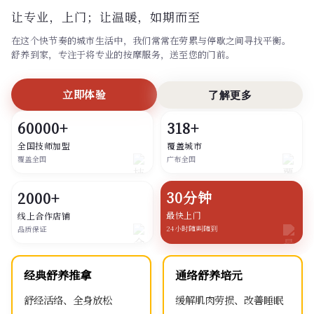
让专业，上门；
让温暖，如期而至
在这个快节奏的城市生活中，我们常常在劳累与停歇之间寻找平衡。
舒养到家，专注于将专业的按摩服务，送至您的门前。
立即体验
了解更多
60000+
318+
全国技师加盟
覆盖城市
覆盖全国
广布全国
30分钟
2000+
最快上门
线上合作店铺
24小时随叫随到
品质保证
经典舒养推拿
通络舒养培元
舒经活络、全身放松
缓解肌肉劳损、改善睡眠