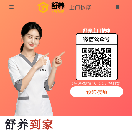
上门按摩
首页
舒养上门按摩
同城按摩
登录
上门按摩
养生按摩
技师入驻
【扫码领取新人3OO元福利券】
预约技师
商家入驻
代理入驻
舒养
到家
预约技师