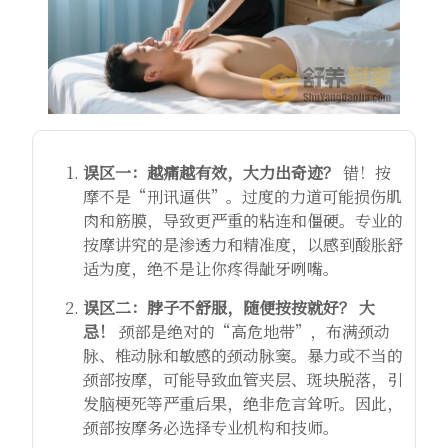
误区一：越痛越有效，大力出奇迹？
错！按
摩不是“刑讯逼供”。过度的力道可能损伤肌
肉和筋膜，导致更严重的粘连和僵硬。专业的
按摩讲究的是渗透力和精准度，以感到酸胀舒
适为度，绝不是让你疼得龇牙咧嘴。
误区二：脖子不舒服，随便按按就好？
大
忌！
颈部是绝对的“高危地带”，布满颈动
脉、椎动脉和敏感的颈动脉窦。暴力或不当的
颈部按摩，可能导致血管夹层、斑块脱落，引
发脑梗死等严重后果，绝非危言耸听。因此，
颈部按摩务必选择专业机构和技师。