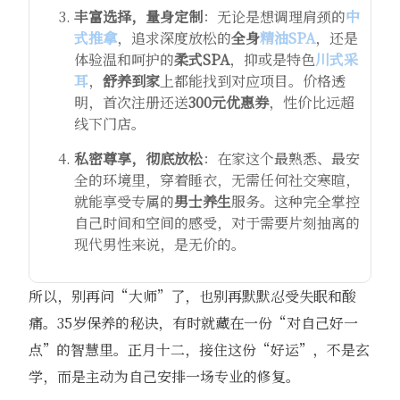
丰富选择，量身定制
：无论是想调理肩颈的
中
式推拿
，追求深度放松的
全身
精油SPA
，还是
体验温和呵护的
柔式SPA
，抑或是特色
川式采
耳
，
舒养到家
上都能找到对应项目。价格透
明，首次注册还送
300元优惠券
，性价比远超
线下门店。
私密尊享，彻底放松
：在家这个最熟悉、最安
全的环境里，穿着睡衣，无需任何社交寒暄，
就能享受专属的
男士养生
服务。这种完全掌控
自己时间和空间的感受，对于需要片刻抽离的
现代男性来说，是无价的。
所以，别再问“大师”了，也别再默默忍受失眠和酸
痛。35岁保养的秘诀，有时就藏在一份“对自己好一
点”的智慧里。正月十二，接住这份“好运”，不是玄
学，而是主动为自己安排一场专业的修复。