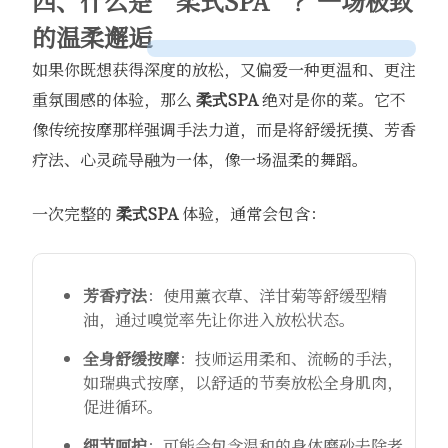
四、什么是“柔式SPA”？一场极致
的温柔邂逅
如果你既想获得深度的放松，又偏爱一种更温和、更注
重氛围感的体验，那么
柔式SPA
绝对是你的菜。它不
像传统按摩那样强调手法力道，而是将舒缓抚摸、芳香
疗法、心灵疏导融为一体，像一场温柔的舞蹈。
一次完整的
柔式SPA
体验，通常会包含：
芳香疗法
：使用薰衣草、洋甘菊等舒缓型精
油，通过嗅觉率先让你进入放松状态。
全身舒缓按摩
：技师运用柔和、流畅的手法，
如瑞典式按摩，以舒适的节奏放松全身肌肉，
促进循环。
细节呵护
：可能会包含温和的身体磨砂去除老