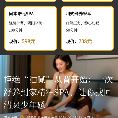
固本培元SPA
川式舒养采耳
强腰护肾、阴阳平衡
纾解压力、静心助眠
100分钟
60分钟
598元
238元
现价：
现价：
拒绝“油腻”从背开始：一次
舒养到家精油SPA，让你找回
清爽少年感
同城按摩
舒养到家按摩
发布于 2026-01-28
236 次阅读