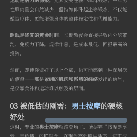
运动是活力的源泉
。尤其要关注核心肌群锻炼。中年男
性肌肉量会自然减少，坚持如仰卧起坐等锻炼，不仅能
塑造形体，更能增强身体的整体稳定性和代谢能力
。
睡眠是修复的黄金时间
。长期熬夜会直接导致内分泌紊
乱、免疫力下降
。规律作息，是成本最低、回报最高的
投资。
然而，即使你做好了以上全部，仍可能感到一种深层次
的疲惫——那是
紧绷的肌肉和淤堵的经络
发出的信号，
是仅靠食补和运动难以触及的层面
。
03 被低估的刚需：
男士按摩
的硬核
好处
这时，专业的
男士按摩
就该登场了。请摒弃“按摩是享
受、是矫情”的旧观念。在现代高强度生活下，它正成