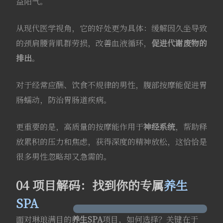
益阳气
。
从现代医学视角，它的好处更为具体：缓解因久坐导致
的颈肩腰背肌群劳损，改善血液循环，
促进代谢废物的
排出
。
对于经常应酬、饮食不规律的男性，腹部按摩能促进胃
肠蠕动，防治胃肠道疾病
。
更重要的是，高质量的按摩能作用于
神经系统
，帮助释
放累积的压力和焦虑，获得深度的精神放松，这恰恰是
很多男性忽略却又急需的
。
04 项目解码：找到你的专属
养生
SPA
面对琳琅满目的
养生SPA
项目，如何选择？关键在于