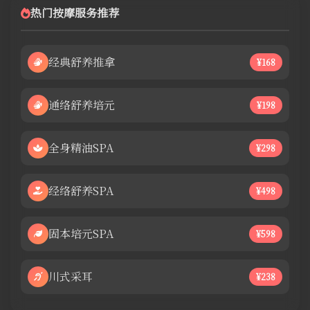
热门按摩服务推荐
经典舒养推拿
¥168
通络舒养培元
¥198
全身精油SPA
¥298
经络舒养SPA
¥498
固本培元SPA
¥598
川式采耳
¥238