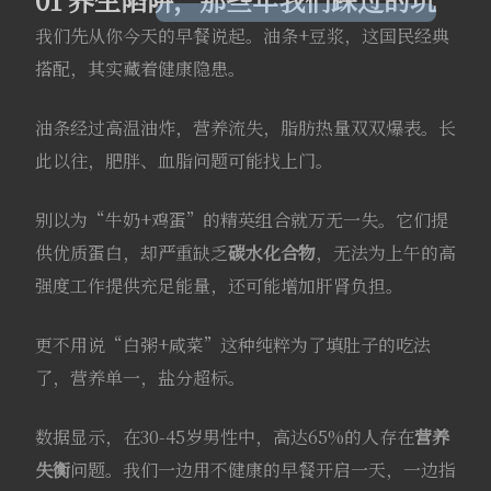
我们先从你今天的早餐说起。油条+豆浆，这国民经典
搭配，其实藏着健康隐患
。
油条经过高温油炸，营养流失，脂肪热量双双爆表
。长
此以往，肥胖、血脂问题可能找上门。
别以为“牛奶+鸡蛋”的精英组合就万无一失。它们提
供优质蛋白，却严重缺乏
碳水化合物
，无法为上午的高
强度工作提供充足能量，还可能增加肝肾负担
。
更不用说“白粥+咸菜”这种纯粹为了填肚子的吃法
了，营养单一，盐分超标
。
数据显示，在30-45岁男性中，高达65%的人存在
营养
失衡
问题
。我们一边用不健康的早餐开启一天，一边指