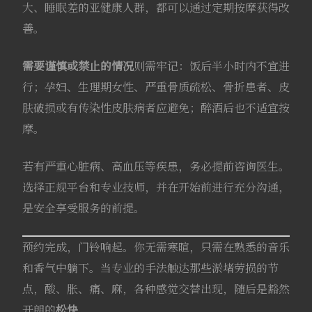
大、睡眠差的亚健康人群，都可以通过定期按摩获得改
善。
需要谨慎或禁止的情况
则需牢记：饭后半小时内不宜进
行；孕妇、生理期女性、严重骨质疏松、骨折患者、皮
肤破损或有传染性皮肤病者应避免；醉酒后也不适宜按
摩
。
若有严重心脏病、高血压等疾患，务必提前咨询医生。
选择正规平台和专业技师，并在开始前进行充分沟通，
是安全享受服务的前提。
预约完成，门铃响起。你无需寒暄，只需在熟悉的音乐
和香气中躺下。当专业的手法触达那些淤堵劳损的节
点，酸、胀、痛、麻，各种感觉交替出现，随后是豁然
开朗的
松快
。