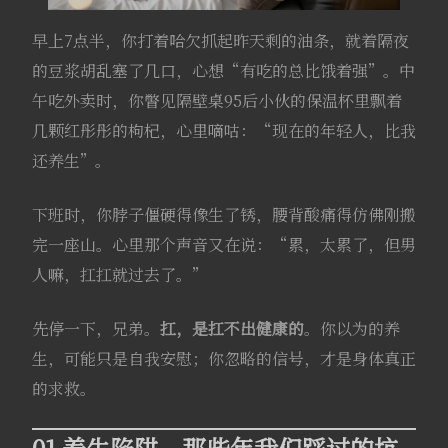
早上7点半，你打着哈欠抓起昨天剩的油条，就着隔夜
的豆浆胡乱塞了几口，心想“有吃的总比饿着强”。中
午吃外卖时，你瞥见隔壁桌95后小伙的保温杯里飘着
几颗红彤彤的枸杞，心里嘀咕：“现在的年轻人，比我
还养生”。
下班时，你脖子僵硬得像生了锈，腰背酸痛得仿佛刚搬
完一座山。心里那个声音又在说：“累，太累了，但男
人嘛，扛扛就过去了。”
先停一下，兄弟。
扛，是扛不出健康的
。你以为的养
生，可能只是自我安慰；你忽略的信号，才是身体真正
的求救
。
01 养生陷阱，那些年我们踩过的坑