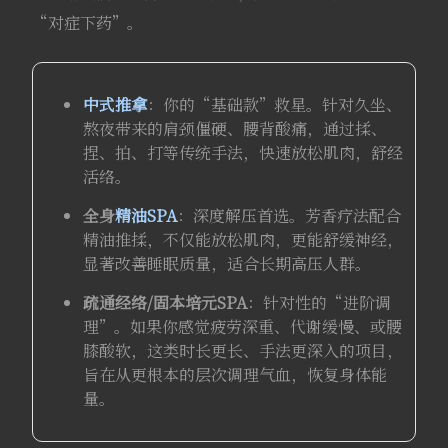
“对症下药”。
中式推拿
：你的“基础款”救星。针对久坐、
熬夜带来的肩颈僵硬、腰背酸痛，通过揉、
捏、拍、打等传统手法，快速放松肌肉，舒经
活络。
全身
精油SPA
：深度解压首选。芳香疗法配合
精油推揉，不仅能放松肌肉，更能舒缓神经，
显著改善睡眠质量，适合长期高压人群。
疏通经络/固本培元SPA
：针对性的“进阶调
理”。如果你感觉疲劳深重、代谢缓慢、或腰
膝酸软，这类时长更长、手法更深入的项目，
旨在从更根本的层次调理气血，恢复身体能
量。