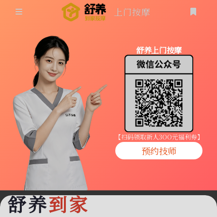
上门按摩
首页
舒养上门按摩
同城按摩
登录
上门按摩
养生按摩
技师入驻
【扫码领取新人3OO元福利券】
预约技师
商家入驻
代理入驻
舒养
到家
预约技师