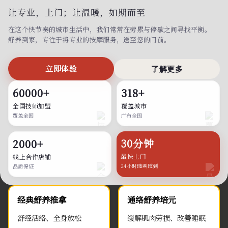
让专业，上门；
让温暖，如期而至
在这个快节奏的城市生活中，我们常常在劳累与停歇之间寻找平衡。
舒养到家，专注于将专业的按摩服务，送至您的门前。
立即体验
了解更多
60000+
318+
全国技师加盟
覆盖城市
覆盖全国
广布全国
30分钟
2000+
最快上门
线上合作店铺
24小时随叫随到
品质保证
经典舒养推拿
通络舒养培元
舒经活络、全身放松
缓解肌肉劳损、改善睡眠