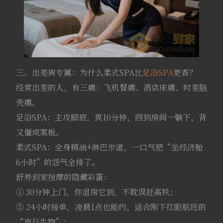
三、出差狗专属：为什么柔式SPA比
足浴SPA
更香？
经常出差的人，有三痛：飞机餐痛、酒店床痛、时差脑
壳痛。
足浴SPA：主攻脚底，爽10分钟，回到房间一躺下，背
又僵成案板。
柔式SPA：全身精油+淋巴步道，一口气把“坐经济舱
6小时”的怨气全排了。
舒养到家按摩的隐藏彩蛋：
① 30分钟上门，你退房它到，不耽误赶高铁；
② 24小时接单，凌晨1点也能约，适合刚下红眼航班的
“夜行生物”；