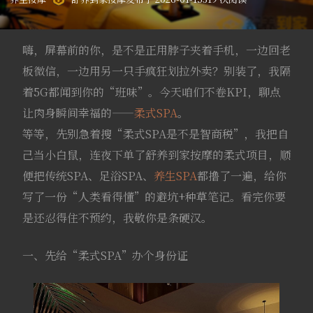
嗨，屏幕前的你，是不是正用脖子夹着手机，一边回老
板微信，一边用另一只手疯狂划拉外卖？别装了，我隔
着5G都闻到你的“班味”。今天咱们不卷KPI，聊点
让肉身瞬间幸福的——
柔式SPA
。
等等，先别急着搜“柔式SPA是不是智商税”，我把自
己当小白鼠，连夜下单了舒养到家按摩的柔式项目，顺
便把传统SPA、足浴SPA、
养生SPA
都撸了一遍，给你
写了一份“人类看得懂”的避坑+种草笔记。看完你要
是还忍得住不预约，我敬你是条硬汉。
一、先给“柔式SPA”办个身份证