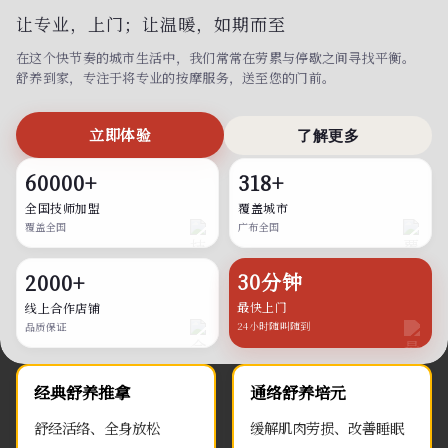
让专业，上门；
让温暖，如期而至
在这个快节奏的城市生活中，我们常常在劳累与停歇之间寻找平衡。
舒养到家，专注于将专业的按摩服务，送至您的门前。
立即体验
了解更多
60000+
318+
全国技师加盟
覆盖城市
覆盖全国
广布全国
30分钟
2000+
最快上门
线上合作店铺
24小时随叫随到
品质保证
经典舒养推拿
通络舒养培元
舒经活络、全身放松
缓解肌肉劳损、改善睡眠