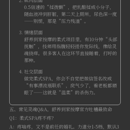
肌肉层面
0.5倍速的“揉拨颤”，把乳酸揉成小分子，
随血液冲到肝脏，第二天上厕所，尿色深一度
——别慌，那是“压力残渣”。
情绪层面
舒养到家按摩的柔式项目里，有10分钟“头部
抚触”，技师用指腹轻轻搓你发际线，像给灵
魂挠痒。很多客人在这环节直接睡着，打呼的
那种。
社交层面
做完柔式SPA，你会不自觉把微信签名改成
“有事漂流瓶联系”，戾气少了，看老板都顺
眼了——这就是“温柔”的杀伤力。
五、常见灵魂Q&A，舒养到家按摩官方吐槽最致命
Q1：柔式SPA疼不疼？
A：疼啥疼，又不是前任的婚礼。力道分1-5档，默认3