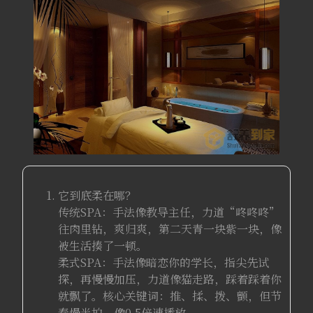
它到底柔在哪？
传统SPA：手法像教导主任，力道“咚咚咚”
往肉里钻，爽归爽，第二天青一块紫一块，像
被生活揍了一顿。
柔式SPA：手法像暗恋你的学长，指尖先试
探，再慢慢加压，力道像猫走路，踩着踩着你
就飘了。核心关键词：推、揉、拨、颤，但节
奏慢半拍，像0.5倍速播放。