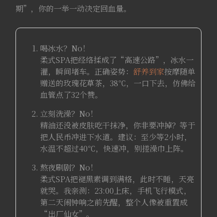
期”，你的一举一动决定回血量。
喝冰水？No！
柔式SPA把经络揉成了“高速公路”，冰水一
灌，瞬间堵车。正确姿势：
舒养到家
按摩随单
赠送的玫瑰花草茶，38℃，一口下去，仿佛给
血管点了32个赞。
立刻洗澡？No！
精油还没被皮肤吃干抹净，你非要冲掉？等于
把人民币冲进下水道。建议：至少等2小时，
水温不超过40℃，快速冲，别搓澡巾上阵。
熬夜刷剧？No！
柔式SPA把褪黑素调到满格，此时不睡，天亮
就哭。我亲测：23:00上床，手机飞行模式，
第二天闹钟响之前先醒，整个人像被重置成
“出厂仙女”。