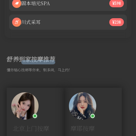
固本培元SPA
¥598
川式采耳
¥238
舒养到家按摩推荐
懂你贴心技师等你来，别多问，马上约！
北京上门按摩
摩耶按摩