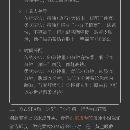
工具人差异
传统SPA：精油+热石+大浴巾，标配三件套。
柔式SPA：精油升级成“小分子植萃”，渗透
快，不糊被子；再加温感陶瓷板，贴着皮肤
滑，像把热奶茶贴在脸上，幸福值+10086。
时间分配
传统SPA：60分钟里40分钟在按背，剩下20
分钟“顺带”四肢，像赶高铁。
柔式SPA：70分钟里，背部20分钟，四肢20
分钟，腹部20分钟，头部10分钟留给你颅内
蹦迪，节奏舒缓到让你怀疑人生：原来我也可
以被世界温柔以待？
二、柔式SPA后，这5件“小作精”行为=白花钱
别急着穿上衣服点外卖，舒养
到家按摩
的技师小姐姐偷
偷告诉我：做完柔式SPA后的4小时，是“黄金吸收