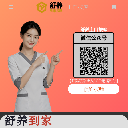
上门按摩
首页
舒养上门按摩
同城按摩
登录
上门按摩
养生按摩
技师入驻
【扫码领取新人3OO元福利券】
预约技师
商家入驻
代理入驻
舒养
到家
预约技师