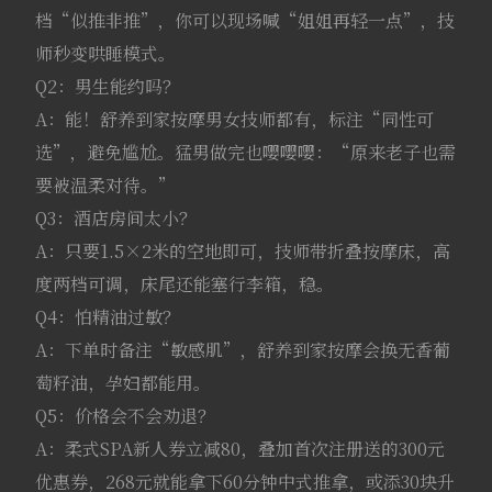
档“似推非推”，你可以现场喊“姐姐再轻一点”，技
师秒变哄睡模式。
Q2：男生能约吗？
A：能！舒养到家按摩男女技师都有，标注“同性可
选”，避免尴尬。猛男做完也嘤嘤嘤：“原来老子也需
要被温柔对待。”
Q3：酒店房间太小？
A：只要1.5×2米的空地即可，技师带折叠按摩床，高
度两档可调，床尾还能塞行李箱，稳。
Q4：怕精油过敏？
A：下单时备注“敏感肌”，舒养到家按摩会换无香葡
萄籽油，孕妇都能用。
Q5：价格会不会劝退？
A：柔式SPA新人券立减80，叠加首次注册送的300元
优惠券，268元就能拿下60分钟中式推拿，或添30块升