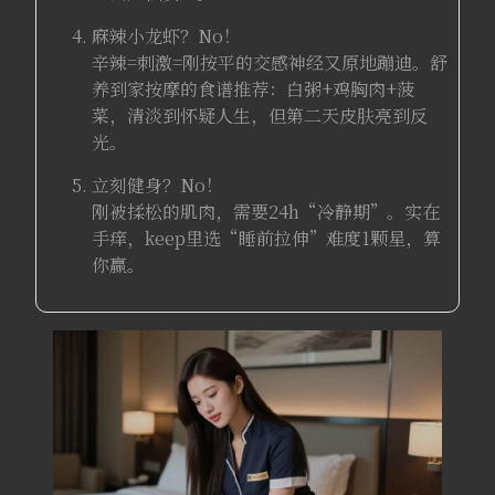
麻辣小龙虾？No！
辛辣=刺激=刚按平的交感神经又原地蹦迪。舒
养到家按摩的食谱推荐：白粥+鸡胸肉+菠
菜，清淡到怀疑人生，但第二天皮肤亮到反
光。
立刻健身？No！
刚被揉松的肌肉，需要24h“冷静期”。实在
手痒，keep里选“睡前拉伸”难度1颗星，算
你赢。