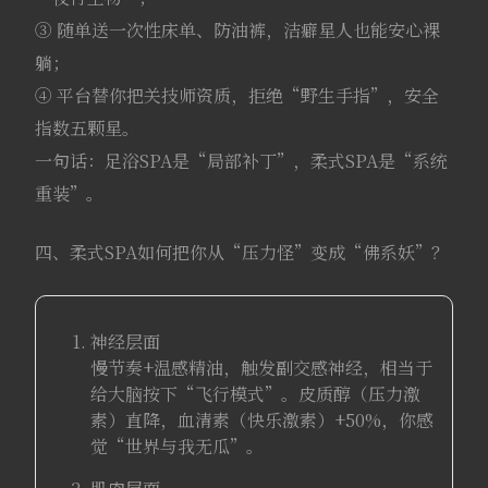
③ 随单送一次性床单、防油裤，洁癖星人也能安心裸
躺；
④ 平台替你把关技师资质，拒绝“野生手指”，安全
指数五颗星。
一句话：足浴SPA是“局部补丁”，柔式SPA是“系统
重装”。
四、柔式SPA如何把你从“压力怪”变成“佛系妖”？
神经层面
慢节奏+温感精油，触发副交感神经，相当于
给大脑按下“飞行模式”。皮质醇（压力激
素）直降，血清素（快乐激素）+50%，你感
觉“世界与我无瓜”。