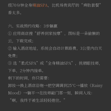
级70分钟全身
精油SPA
，比机场贵宾厅的“鸡肋套餐”
香太多。
六、实战预约攻略：3步躺赢
① 应用商店搜“舒养到家按摩”，图标是一朵偷懒的
云，下载完成；
② 输入酒店地址，系统会自动计算路费，3公里内白天
免费；
③ 选“柔式SPA”或“全身精油SPA”，挑顺眼技师，
下单，2分钟内接单。
剩下的时间，你只需要：
卸妆→换上酒店浴袍→把空调调到25℃→播放《Rainy
Mood》→躺平→在技师敲门那一刻，瞬间入戏：
“啊，我终于被生活轻轻抱住。”