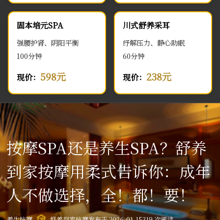
固本培元SPA
川式舒养采耳
强腰护肾、阴阳平衡
纾解压力、静心助眠
100分钟
60分钟
598元
238元
现价：
现价：
按摩SPA还是养生SPA？舒养
到家按摩用柔式告诉你：成年
人不做选择，全！都！要！
养生按摩
舒养到家按摩
发布于 2026-01-15
319 次阅读