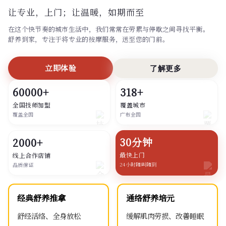
让专业，上门；
让温暖，如期而至
在这个快节奏的城市生活中，我们常常在劳累与停歇之间寻找平衡。
舒养到家，专注于将专业的按摩服务，送至您的门前。
立即体验
了解更多
60000+
318+
全国技师加盟
覆盖城市
覆盖全国
广布全国
30分钟
2000+
最快上门
线上合作店铺
24小时随叫随到
品质保证
经典舒养推拿
通络舒养培元
舒经活络、全身放松
缓解肌肉劳损、改善睡眠