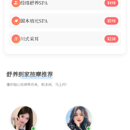
经络舒养SPA
¥498
固本培元SPA
¥598
川式采耳
¥238
舒养到家按摩推荐
懂你贴心技师等你来，别多问，马上约！