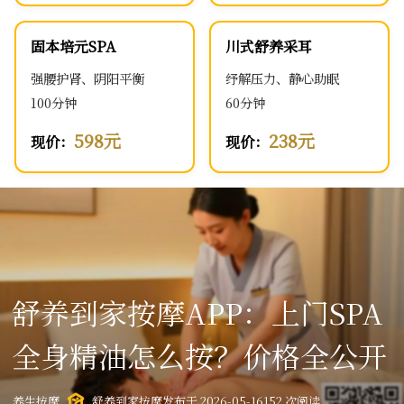
固本培元SPA
川式舒养采耳
强腰护肾、阴阳平衡
纾解压力、静心助眠
100分钟
60分钟
598元
238元
现价：
现价：
舒养到家按摩APP：上门SPA
全身精油怎么按？价格全公开
养生按摩
舒养到家按摩
发布于 2026-05-16
152 次阅读