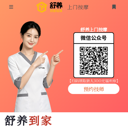
上门按摩
首页
舒养上门按摩
同城按摩
登录
上门按摩
养生按摩
技师入驻
【扫码领取新人3OO元福利券】
预约技师
商家入驻
代理入驻
舒养
到家
预约技师