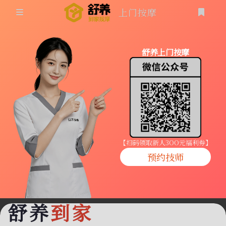
上门按摩
首页
舒养上门按摩
同城按摩
登录
上门按摩
养生按摩
技师入驻
【扫码领取新人3OO元福利券】
预约技师
商家入驻
代理入驻
舒养
到家
预约技师