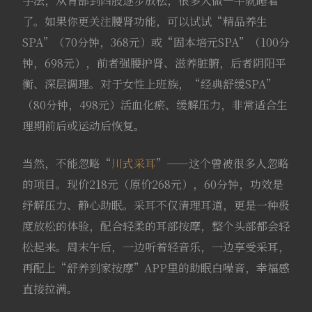
手法，从背部到四肢逐步放松，很多人做一半就睡着
了。如果你更关注腰肾功能，可以试试“精品养生
SPA”（70分钟，368元）或“固本培元SPA”（100分
钟，698元），前者强腰护肾、滋养脏腑，后者阴阳平
衡、深层调理。对于女性上班族，“经典舒缓SPA”
（80分钟，498元）活血化瘀、缓解压力，非常适合生
理期前后或运动后恢复。
当然，不能忽略“
川式采耳
”——这个曾被很多人忽略
的项目。现价218元（原价268元），60分钟，功效是
纾解压力、静心助眠。采耳不仅清理耳道，更是一种极
度放松的体验，配合轻柔的耳部按摩，整个头部都会轻
松起来。周末午后，一边听着轻音乐，一边享受采耳，
再配上“舒养到家按摩”APP里的助眠白噪音，幸福感
直接拉满。