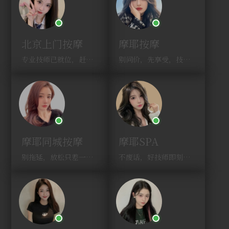
北京上门按摩
摩耶按摩
专业技师已就位，赶紧下单！
别问价，先享受，技师马上到！
摩耶同城按摩
摩耶SPA
别拖延，放松只差一次点击！
不废话，好技师即刻上门，约！