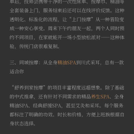
单后，技师会携带干净的一次性床单、按摩巾、精油等
全套装备上门，服务结束后还可以在线评价反馈。这种
透明化、标准化的流程，让“上门按摩”从一种冒险变
成一种安心享受。周末下午约朋友一起，两个人同时预
约不同项目，在家就能开一场小型放松派对——这种体
验，传统门店很难复制。
三、同城按摩：从全身
精油SPA
到川式采耳，总有一款
适合你
“舒养到家按摩”的项目丰富程度远超想象。除了基础
的中式推拿，还有针对不同需求的精品
养生SPA
、全身
精油SPA、经典舒缓SPA，甚至艾灸和采耳。每个服务
都标注了明确的功效、时长和价格，方便上班族根据自
身状态选择。