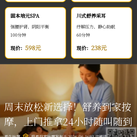
固本培元SPA
川式舒养采耳
强腰护肾、阴阳平衡
纾解压力、静心助眠
100分钟
60分钟
598元
238元
现价：
现价：
周末放松新选择！舒养到家按
摩，上门推拿24小时随叫随到
养生按摩
舒养到家按摩
发布于 2026-06-16
93 次阅读