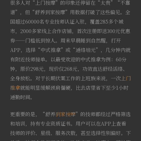
很多人对“上门按摩”的印象还停留在“太贵”“不靠
谱”，但“舒养到家按摩”用数据打破了这些偏见。全
国超过60000名专业技师认证入驻，覆盖285多个城
市，2000多家线上合作店铺，首次注册即送300元优惠
券——门槛低到惊人。周末早晨睡到自然醒，打开
APP，选择“中式推拿”或“通络培元”，几分钟内就
有附近技师接单。以最受欢迎的中式推拿为例：60分
钟，原价298元，现价仅268元，功效直达舒经活络、
全身放松。对于长期伏案工作的上班族来说，一次
上门
推拿
就能明显缓解颈肩僵硬，比去店里省下至少1小时
通勤时间。
更重要的是，“舒养
到家按摩
”的技师都经过严格筛选
和培训，持有专业资质证书。用户可以在APP上查看
技师的评价、星级、服务次数，甚至选择性别偏好。下