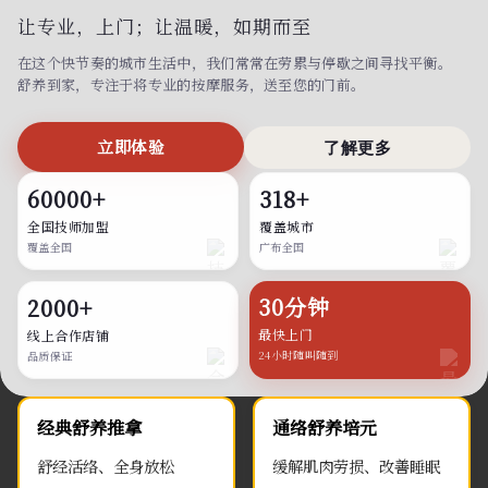
让专业，上门；
让温暖，如期而至
在这个快节奏的城市生活中，我们常常在劳累与停歇之间寻找平衡。
舒养到家，专注于将专业的按摩服务，送至您的门前。
立即体验
了解更多
60000+
318+
全国技师加盟
覆盖城市
覆盖全国
广布全国
30分钟
2000+
最快上门
线上合作店铺
24小时随叫随到
品质保证
经典舒养推拿
通络舒养培元
舒经活络、全身放松
缓解肌肉劳损、改善睡眠