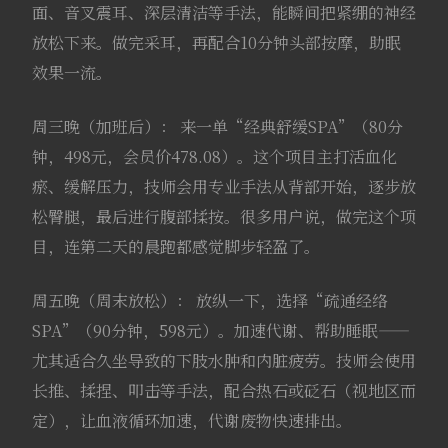
面、音叉震耳、深层清洁等手法，能瞬间把紧绷的神经
放松下来。做完采耳，再配合10分钟头部按摩，助眠
效果一流。
周三晚（加班后）： 来一单“经典舒缓SPA”（80分
钟，498元，会员价478.08）。这个项目主打活血化
瘀、缓解压力，技师会用专业手法从背部开始，逐步放
松臀腿，最后进行腹部揉按。很多用户说，做完这个项
目，连第二天的晨跑都感觉脚步轻盈了。
周五晚（周末放松）： 放纵一下，选择“疏通经络
SPA”（90分钟，598元）。加速代谢、帮助睡眠——
尤其适合久坐导致的下肢水肿和内脏疲劳。技师会使用
长推、揉捏、叩击等手法，配合热石或砭石（视地区而
定），让血液循环加速，代谢废物快速排出。