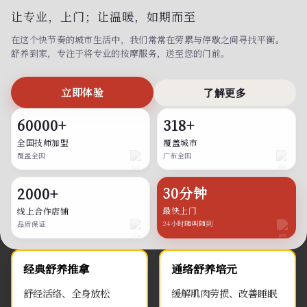
让专业，上门；
让温暖，如期而至
在这个快节奏的城市生活中，我们常常在劳累与停歇之间寻找平衡。
舒养到家，专注于将专业的按摩服务，送至您的门前。
立即体验
了解更多
60000+
318+
全国技师加盟
覆盖城市
覆盖全国
广布全国
30分钟
2000+
最快上门
线上合作店铺
24小时随叫随到
品质保证
经典舒养推拿
通络舒养培元
舒经活络、全身放松
缓解肌肉劳损、改善睡眠