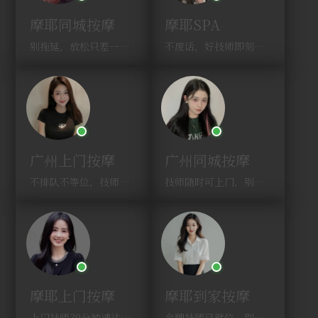
摩耶同城按摩
摩耶SPA
别拖延，放松只差一次点击！
不废话，好技师即刻上门，约！
广州上门按摩
广州同城按摩
不排队不等位，技师直奔你家！
技师随时可上门，别啰嗦，赶紧约！
摩耶上门按摩
摩耶到家按摩
上门技师30分钟速达，别问，快约！
金牌技师已就位，别纠结，马上预约！