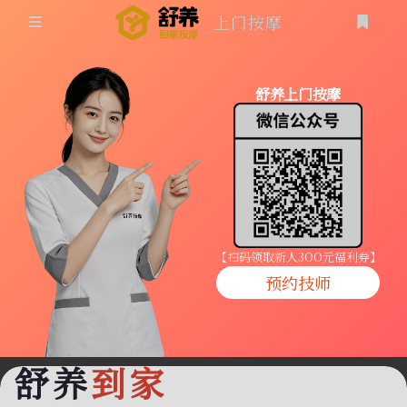
上门按摩
首页
舒养上门按摩
同城按摩
登录
上门按摩
养生按摩
技师入驻
【扫码领取新人3OO元福利券】
预约技师
商家入驻
代理入驻
舒养
到家
预约技师