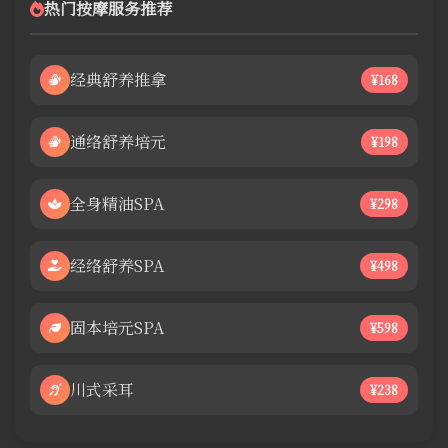
热门按摩服务推荐
经典舒养推拿
¥168
通络舒养培元
¥198
全身精油SPA
¥298
经络舒养SPA
¥498
固本培元SPA
¥598
川式采耳
¥238