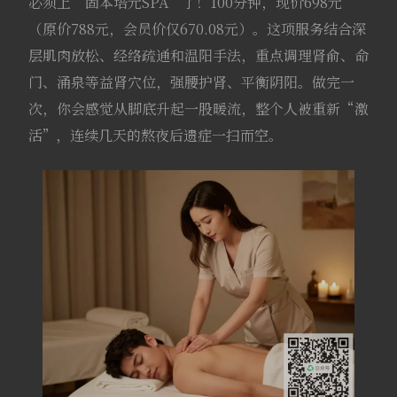
必须上“固本培元SPA”了！100分钟，现价698元
（原价788元，会员价仅670.08元）。这项服务结合深
层肌肉放松、经络疏通和温阳手法，重点调理肾俞、命
门、涌泉等益肾穴位，强腰护肾、平衡阴阳。做完一
次，你会感觉从脚底升起一股暖流，整个人被重新“激
活”，连续几天的熬夜后遗症一扫而空。