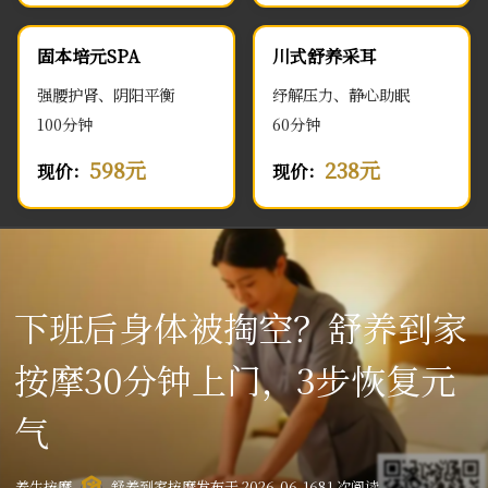
固本培元SPA
川式舒养采耳
强腰护肾、阴阳平衡
纾解压力、静心助眠
100分钟
60分钟
598元
238元
现价：
现价：
下班后身体被掏空？舒养到家
按摩30分钟上门，3步恢复元
气
养生按摩
舒养到家按摩
发布于 2026-06-16
81 次阅读