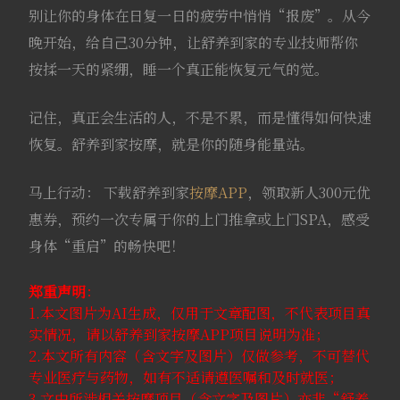
别让你的身体在日复一日的疲劳中悄悄“报废”。从今
晚开始，给自己30分钟，让舒养到家的专业技师帮你
按揉一天的紧绷，睡一个真正能恢复元气的觉。
记住，真正会生活的人，不是不累，而是懂得如何快速
恢复。舒养到家按摩，就是你的随身能量站。
马上行动： 下载舒养到家
按摩APP
，领取新人300元优
惠券，预约一次专属于你的上门推拿或上门SPA，感受
身体“重启”的畅快吧！
郑重声明
：
1.本文图片为AI生成，仅用于文章配图，不代表项目真
实情况，请以舒养到家按摩APP项目说明为准；
2.本文所有内容（含文字及图片）仅做参考，不可替代
专业医疗与药物，如有不适请遵医嘱和及时就医；
3.文中所涉相关按摩项目（含文字及图片）亦非“舒养