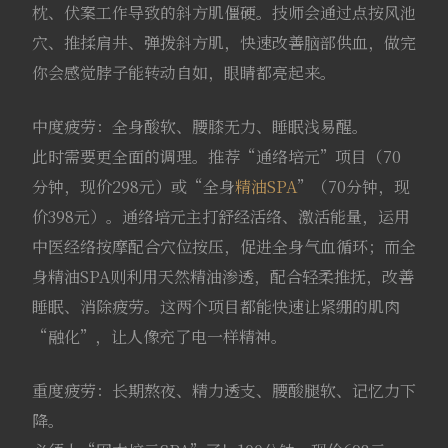
枕、伏案工作导致的斜方肌僵硬。技师会通过点按风池
穴、推揉肩井、弹拨斜方肌，快速改善脑部供血，做完
你会感觉脖子能转动自如，眼睛都亮起来。
中度疲劳：全身酸软、腰膝无力、睡眠浅易醒。
此时需要更全面的调理。推荐“通络培元”项目（70
分钟，现价298元）或“全身
精油SPA
”（70分钟，现
价398元）。通络培元主打舒经活络、激活能量，运用
中医经络按摩配合穴位按压，促进全身气血循环；而全
身精油SPA则利用天然精油渗透，配合轻柔推抚，改善
睡眠、消除疲劳。这两个项目都能快速让紧绷的肌肉
“融化”，让人像充了电一样精神。
重度疲劳：长期熬夜、精力透支、腰酸腿软、记忆力下
降。