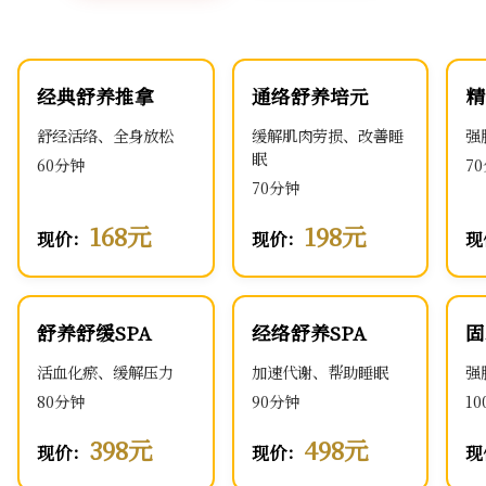
经典舒养推拿
通络舒养培元
精
舒经活络、全身放松
缓解肌肉劳损、改善睡
强
眠
60分钟
7
70分钟
168元
198元
现价：
现价：
现
舒养舒缓SPA
经络舒养SPA
固
活血化瘀、缓解压力
加速代谢、帮助睡眠
强
80分钟
90分钟
1
398元
498元
现价：
现价：
现