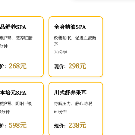
品舒养SPA
全身精油SPA
腰护肾、滋养脏腑
改善睡眠、促进血液循
环
0分钟
70分钟
268元
298元
价：
现价：
本培元SPA
川式舒养采耳
腰护肾、阴阳平衡
纾解压力、静心助眠
00分钟
60分钟
598元
238元
价：
现价：