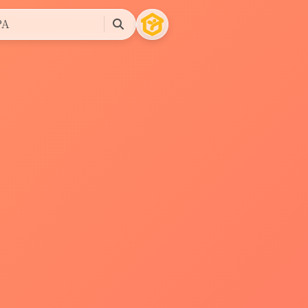
A
搜
索