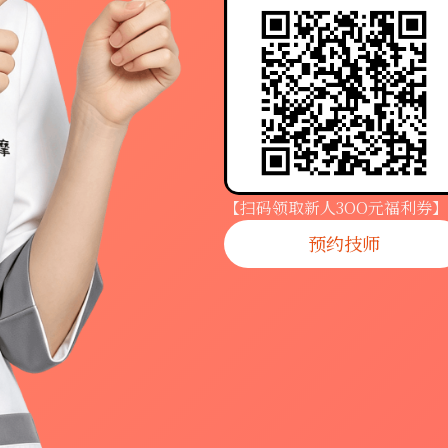
【扫码领取新人3OO元福利券】
预约技师