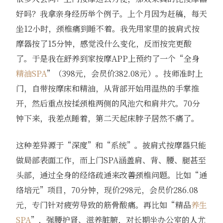
好吗？我拿亲身经历举个例子。上个月因为赶稿，每天
坐12小时，颈椎痛到睡不着。我先用家里的披肩式按
摩器按了15分钟，感觉没什么变化，反而按完更酸
了。于是我在舒养到家按摩APP上预约了一个“全身
精油SPA
”（398元，会员价382.08元）。技师准时上
门，自带按摩床和精油，从背部开始用温热的手掌推
开，然后重点按揉颈椎两侧的风池穴和肩井穴。70分
钟下来，我差点睡着，第二天起床脖子居然不痛了。
这种差异源于“深度”和“系统”。披肩式按摩器只能
做局部表面工作，而上门SPA涵盖肩、背、腰、腿甚至
头部，通过全身的经络疏通来改善颈椎问题。比如“通
络培元”项目，70分钟，现价298元，会员价286.08
元，专门针对疲劳导致的筋骨酸痛。再比如“精品
养生
SPA
”，强腰护肾、滋养脏腑，对长期坐办公室的人尤