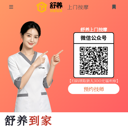
上门按摩
首页
舒养上门按摩
同城按摩
登录
上门按摩
养生按摩
技师入驻
【扫码领取新人3OO元福利券】
预约技师
商家入驻
代理入驻
舒养
到家
预约技师