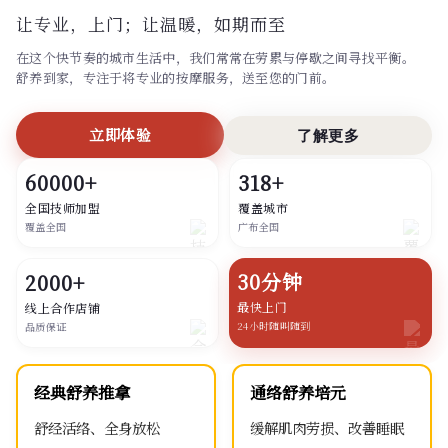
让专业，上门；
让温暖，如期而至
在这个快节奏的城市生活中，我们常常在劳累与停歇之间寻找平衡。
舒养到家，专注于将专业的按摩服务，送至您的门前。
立即体验
了解更多
60000+
318+
全国技师加盟
覆盖城市
覆盖全国
广布全国
30分钟
2000+
最快上门
线上合作店铺
24小时随叫随到
品质保证
经典舒养推拿
通络舒养培元
舒经活络、全身放松
缓解肌肉劳损、改善睡眠