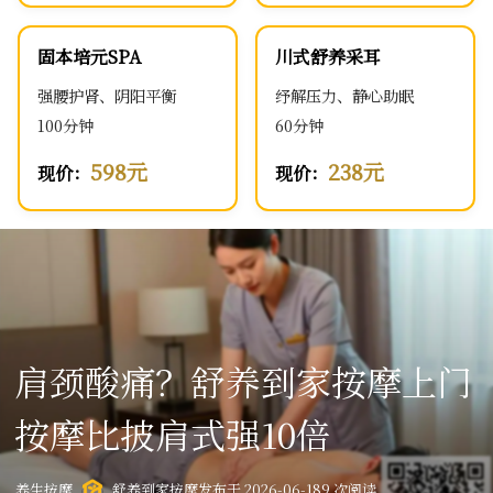
固本培元SPA
川式舒养采耳
强腰护肾、阴阳平衡
纾解压力、静心助眠
100分钟
60分钟
598元
238元
现价：
现价：
肩颈酸痛？舒养到家按摩上门
按摩比披肩式强10倍
养生按摩
舒养到家按摩
发布于 2026-06-18
9 次阅读