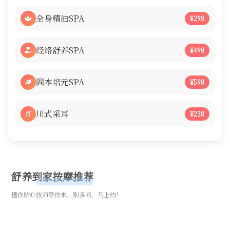
全身精油SPA
¥298
经络舒养SPA
¥498
固本培元SPA
¥598
川式采耳
¥238
舒养到家按摩推荐
懂你贴心技师等你来，别多问，马上约！