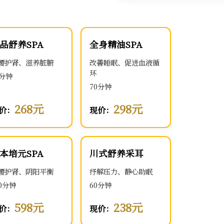
品舒养SPA
全身精油SPA
腰护肾、滋养脏腑
改善睡眠、促进血液循
环
0分钟
70分钟
268元
298元
价：
现价：
本培元SPA
川式舒养采耳
腰护肾、阴阳平衡
纾解压力、静心助眠
00分钟
60分钟
598元
238元
价：
现价：