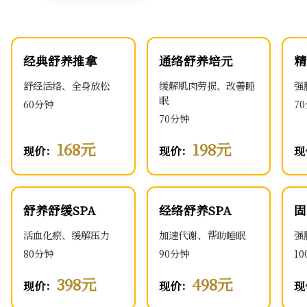
经典舒养推拿
通络舒养培元
精
舒经活络、全身放松
缓解肌肉劳损、改善睡
强
眠
60分钟
7
70分钟
168元
198元
现价：
现价：
现
舒养舒缓SPA
经络舒养SPA
固
活血化瘀、缓解压力
加速代谢、帮助睡眠
强
80分钟
90分钟
1
398元
498元
现价：
现价：
现