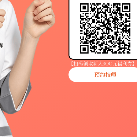
【扫码领取新人3OO元福利券】
预约技师