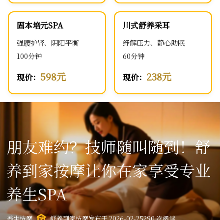
固本培元SPA
川式舒养采耳
强腰护肾、阴阳平衡
纾解压力、静心助眠
100分钟
60分钟
598元
238元
现价：
现价：
朋友难约？技师随叫随到！舒
养到家按摩让你在家享受专业
养生SPA
养生按摩
舒养到家按摩
发布于 2026-02-25
290 次阅读