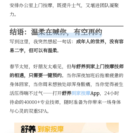
安排办公室上门按摩，既提升士气，又增进团队凝聚
力。
结语：温柔在喊你，有空再约
写到这里，我突然想起一句话：
成年人的世界，没有容
易二字，但可以有温柔
。
春节太短，好朋友太难见，但
与
舒养到家
上门按摩技师
的相遇，只需要一键预约
。当你深夜加班后拖着疲惫的
身体回家，当你周末想独处却浑身酸痛，当你觉得被生
活压得喘不过气——打开
舒养
到家按摩
App
，24小时
待命的40000+专业技师，随时准备为你带来一场身体
与心灵的双重SPA。