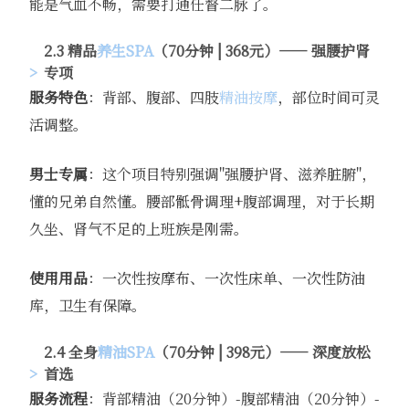
能是气血不畅，需要打通任督二脉了。
2.3 精品
养生SPA
（70分钟 | 368元）—— 强腰护肾
专项
服务特色
：背部、腹部、四肢
精油按摩
，部位时间可灵
活调整。
男士专属
：这个项目特别强调"强腰护肾、滋养脏腑"，
懂的兄弟自然懂。腰部骶骨调理+腹部调理，对于长期
久坐、肾气不足的上班族是刚需。
使用用品
：一次性按摩布、一次性床单、一次性防油
库，卫生有保障。
2.4 全身
精油SPA
（70分钟 | 398元）—— 深度放松
首选
服务流程
：背部精油（20分钟）-腹部精油（20分钟）-