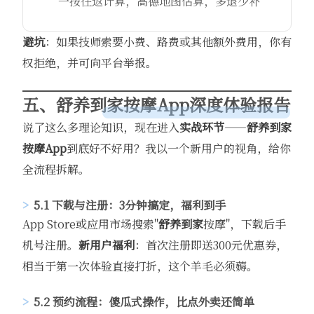
一按往返计算，高德地图估算，多退少补
避坑
：如果技师索要小费、路费或其他额外费用，你有
权拒绝，并可向平台举报。
五、
舒养到家
按摩App深度体验报告
说了这么多理论知识，现在进入
实战环节
——
舒养到家
按摩App
到底好不好用？我以一个新用户的视角，给你
全流程拆解。
5.1 下载与注册：3分钟搞定，福利到手
App Store或应用市场搜索"
舒养到家
按摩"，下载后手
机号注册。
新用户福利
：首次注册即送300元优惠券，
相当于第一次体验直接打折，这个羊毛必须薅。
5.2 预约流程：傻瓜式操作，比点外卖还简单