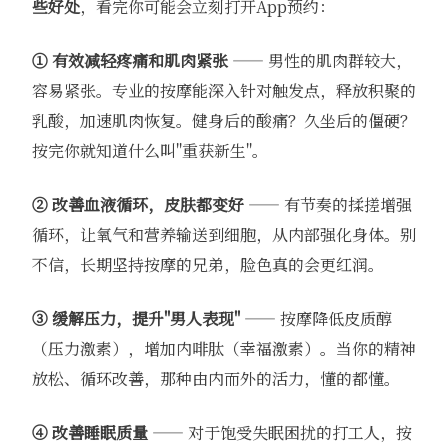
些好处
，看完你可能会立刻打开App预约：
① 有效减轻疼痛和肌肉紧张
—— 男性的肌肉群较大，
容易紧张。专业的按摩能深入针对触发点，释放积聚的
乳酸，加速肌肉恢复。健身后的酸痛？久坐后的僵硬？
按完你就知道什么叫"重获新生"。
② 改善血液循环，皮肤都变好
—— 有节奏的揉搓增强
循环，让氧气和营养输送到细胞，从内部强化身体。别
不信，长期坚持按摩的兄弟，脸色真的会更红润。
③ 缓解压力，提升"男人表现"
—— 按摩降低皮质醇
（压力激素），增加内啡肽（幸福激素）。当你的精神
放松、循环改善，那种由内而外的活力，懂的都懂。
④ 改善睡眠质量
—— 对于饱受失眠困扰的打工人，按