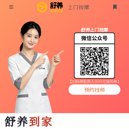
上门按摩
首页
舒养上门按摩
同城按摩
登录
上门按摩
养生按摩
技师入驻
【扫码领取新人3OO元福利券】
预约技师
商家入驻
代理入驻
舒养
到家
预约技师