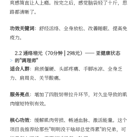
爽感简直让人上瘾。按完之后，感觉脑袋轻了十斤，思
路都清晰了。
功效关键词
：舒经活络、全身放松、改善睡眠、提高免
疫力。
2.2 通络培元（70分钟 | 298元）—— 亚健康状态
的"调理师"
适合人群
：肩颈僵硬、头部疼痛、手脚冰凉、全身乏
力、肩周炎、关节酸痛。
服务亮点
：增加了四肢韧带拉升环节，对久坐导致的肌
肉缩短特别有效。
核心功效
：缓解肌肉劳损、畅通血脉、激活能量。这个
项目我推荐给那些"明明没干啥却总觉得累"的兄弟，可