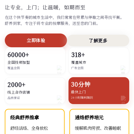
让专业，上门；
让温暖，如期而至
在这个快节奏的城市生活中，我们常常在劳累与停歇之间寻找平衡。
舒养到家，专注于将专业的按摩服务，送至您的门前。
立即体验
了解更多
60000+
318+
全国技师加盟
覆盖城市
覆盖全国
广布全国
30分钟
2000+
最快上门
线上合作店铺
24小时随叫随到
品质保证
经典舒养推拿
通络舒养培元
舒经活络、全身放松
缓解肌肉劳损、改善睡眠