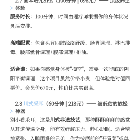
2.7 固本培元SPA（100分钟 | 698元）—— 顶级养生
体验
服务时长
：100分钟，时间由理疗师根据你的身体状况
灵活安排。
高端配置
：包含头背四肢经络舒缓、肠胃调理、淋巴排
毒、腰部骶骨调理+腹部调理+推油。
适合谁
：如果你感觉身体被"掏空"，需要一次彻底的阴
阳平衡调理，这个项目虽然价格小贵，但体验绝对值回
票价。会员价670元，性价比其实很高。
2.8
川式采耳
（60分钟 | 218元）—— 被低估的放松
神器
别小看采耳，这是
川式非遗技艺
，那种酥酥麻麻的感觉
从耳道传遍全身，能有效纾解压力、静心助眠。适合精
神紧张、入睡困难的兄弟，作为按摩前的"开胃菜"或单