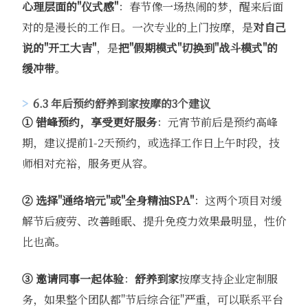
心理层面的"仪式感"
：春节像一场热闹的梦，醒来后面
对的是漫长的工作日。一次专业的上门按摩，是
对自己
说的"开工大吉"
，是
把"假期模式"切换到"战斗模式"的
缓冲带
。
6.3 年后预约
舒养到家
按摩的3个建议
① 错峰预约，享受更好服务
：元宵节前后是预约高峰
期，建议提前1-2天预约，或选择工作日上午时段，技
师相对充裕，服务更从容。
② 选择"通络培元"或"全身精油SPA"
：这两个项目对缓
解节后疲劳、改善睡眠、提升免疫力效果最明显，性价
比也高。
③ 邀请同事一起体验
：
舒养到家
按摩支持企业定制服
务，如果整个团队都"节后综合征"严重，可以联系平台