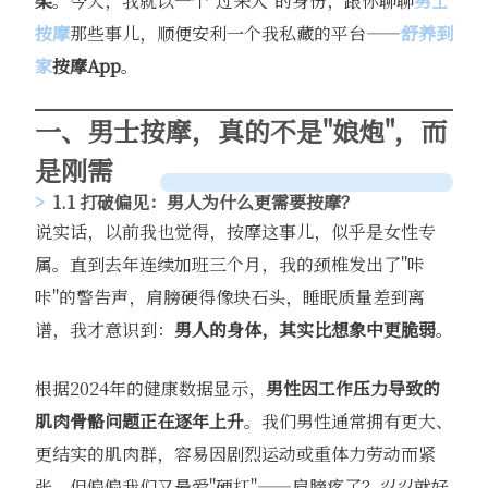
柔
。今天，我就以一个"过来人"的身份，跟你聊聊
男士
按摩
那些事儿，顺便安利一个我私藏的平台——
舒养到
家
按摩App
。
一、男士按摩，真的不是"娘炮"，而
是刚需
1.1 打破偏见：男人为什么更需要按摩？
说实话，以前我也觉得，按摩这事儿，似乎是女性专
属。直到去年连续加班三个月，我的颈椎发出了"咔
咔"的警告声，肩膀硬得像块石头，睡眠质量差到离
谱，我才意识到：
男人的身体，其实比想象中更脆弱
。
根据2024年的健康数据显示，
男性因工作压力导致的
肌肉骨骼问题正在逐年上升
。我们男性通常拥有更大、
更结实的肌肉群，容易因剧烈运动或重体力劳动而紧
张，但偏偏我们又最爱"硬扛"——肩膀疼了？忍忍就好