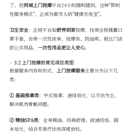
了，但
同城上门按摩
平台24小时随叫随到。这种"即时
性服务模式"，正成为都市人的"健康充电宝"。
卫生安全
：正规平台如
舒养到家
按摩，技师全程佩戴口
罩手套，自带一次性床单、按摩布、防油库。相比门店
的公共用品，
一次性用品更让人安心
。
3.2 上门按摩的常见项目类型
根据服务内容和形式，
上门按摩服务
主要分为以下几
类：
① 基础推拿类
：中式推拿、通络培元，以手法为主，
解决肌肉骨骼问题。
② 精油SPA类
：全身精油、经典舒缓、疏通经络、固
本培元，结合芳香疗法和深度放松。