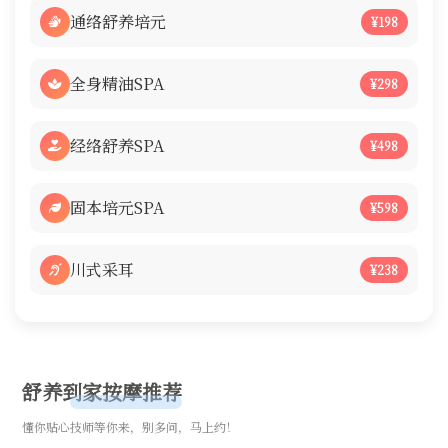
通络舒养培元
¥198
全身精油SPA
¥298
经络舒养SPA
¥498
固本培元SPA
¥598
川式采耳
¥238
舒养到家按摩推荐
懂你贴心技师等你来，别多问，马上约！