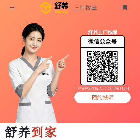
上门按摩
首页
舒养上门按摩
同城按摩
登录
上门按摩
养生按摩
技师入驻
【扫码领取新人3OO元福利券】
预约技师
商家入驻
代理入驻
舒养
到家
预约技师