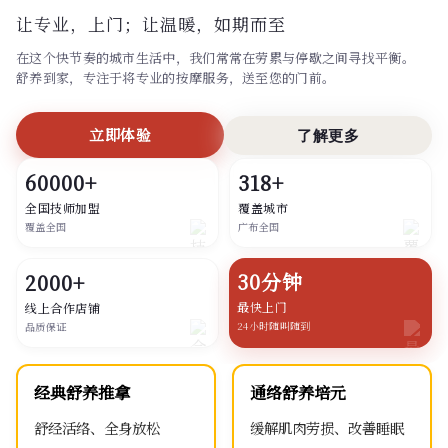
让专业，上门；
让温暖，如期而至
在这个快节奏的城市生活中，我们常常在劳累与停歇之间寻找平衡。
舒养到家，专注于将专业的按摩服务，送至您的门前。
立即体验
了解更多
60000+
318+
全国技师加盟
覆盖城市
覆盖全国
广布全国
30分钟
2000+
最快上门
线上合作店铺
24小时随叫随到
品质保证
经典舒养推拿
通络舒养培元
舒经活络、全身放松
缓解肌肉劳损、改善睡眠