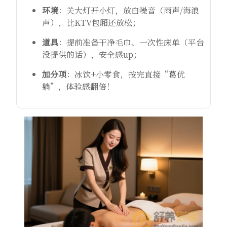
环境
：关大灯开小灯，放白噪音（雨声/海浪
声），比KTV包厢还放松；
道具
：提前准备干净毛巾、一次性床单（平台
没提供的话），安全感up；
加分项
：冰饮+小零食，按完直接“葛优
躺”，体验感翻倍！