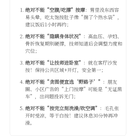
绝对不能“空腹/吃撑”按摩
：胃里没东西容
易头晕，吃太饱按肚子像“揣了个热水袋”，
建议饭后1小时再约；
绝对不能“隐瞒身体状况”
：高血压、孕妇、
骨折恢复期别硬撑，技师知道后会调整力度和
穴位；
绝对不能“让技师进卧室”
：就在客厅沙发
按！保持公共区域+开灯，安全第一；
绝对不能“贪图便宜选‘野路子’”
：朋友
圈、小区广告的“上门按摩”可能是“无证黑
车”，出问题投诉无门；
绝对不能“按完立刻洗澡/吹空调”
：毛孔张
开时受凉，等于白按！建议休息30分钟再冲
澡。