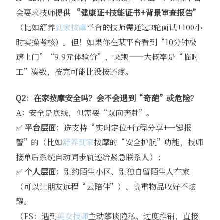
会要求技师提供
“健康证+技能证书+背景审查报告”
（比如舒养
到家按摩
平台的技师需通过3轮面试+100小
时实操考核）。但！如果你在某平台看到“10分钟极
速上门”“9.9元体验价”，快跑——大概率是“临时
工”凑数，按完可能比没按还疼。
Q2：在家按摩安全吗？会不会遇到“奇葩”或危险？
A：安全是底线，但需要“双向奔赴”。
✅
平台层面
：选支持“实时定位+行程分享+一键报
警”的（比如
舒养到家
按摩的“安全护航”功能，技师
接单后系统自动同步轨迹给紧急联系人）；
✅
个人层面
：别约陌生小区、别独自留陌生人在家
（可以让朋友远程“云陪伴”）、贵重物品收好不炫
耀。
（PS：遇到
美女技师
主动攀谈隐私、过度推销，直接