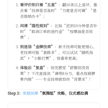
看评价别只看“五星”
：翻10条以上追评，重
点看“技师是否准时”“力度是否可调”“是
否推销办卡”；
问清“隐性规则”
：比如“迟到10分钟是否补
时”“取消订单的违约金”“按摩油是否收
费”；
别迷信“金牌技师”
：新手技师可能更细心，
老技师可能“套路多”，可以试试“随机指
派”+“小额打赏”，惊喜率更高；
体验后“复盘”
：按完感觉“舒服但没效
果”？下次直接说“请用8分力，重点按肩胛
骨内侧”——专业技师就怕你“没要求”！
Step 3：
家庭按摩
“氛围组”攻略，仪式感拉满