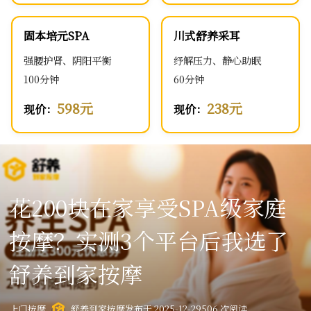
固本培元SPA
川式舒养采耳
强腰护肾、阴阳平衡
纾解压力、静心助眠
100分钟
60分钟
598元
238元
现价：
现价：
花200块在家享受SPA级家庭
按摩？实测3个平台后我选了
舒养到家按摩
上门按摩
舒养到家按摩
发布于 2025-12-29
506 次阅读