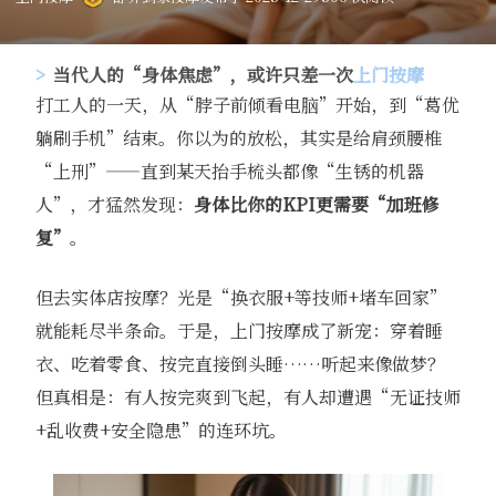
当代人的“身体焦虑”，或许只差一次
上门按摩
打工人的一天，从“脖子前倾看电脑”开始，到“葛优
躺刷手机”结束。你以为的放松，其实是给肩颈腰椎
“上刑”——直到某天抬手梳头都像“生锈的机器
人”，才猛然发现：
身体比你的KPI更需要“加班修
复”
。
但去实体店按摩？光是“换衣服+等技师+堵车回家”
就能耗尽半条命。于是，上门按摩成了新宠：穿着睡
衣、吃着零食、按完直接倒头睡……听起来像做梦？
但真相是：有人按完爽到飞起，有人却遭遇“无证技师
+乱收费+安全隐患”的连环坑。