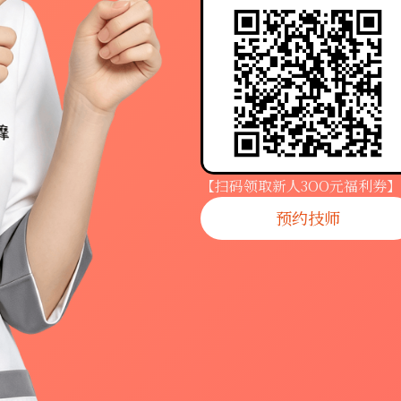
【扫码领取新人3OO元福利券】
预约技师