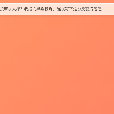
按摩水太深？我搜完黑猫投诉，连夜写下这份反套路笔记