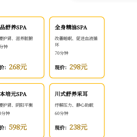
品舒养SPA
全身精油SPA
腰护肾、滋养脏腑
改善睡眠、促进血液循
环
0分钟
70分钟
268元
298元
价：
现价：
本培元SPA
川式舒养采耳
腰护肾、阴阳平衡
纾解压力、静心助眠
00分钟
60分钟
598元
238元
价：
现价：