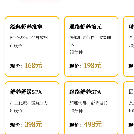
经典舒养推拿
通络舒养培元
精
舒经活络、全身放松
缓解肌肉劳损、改善睡
强
眠
60分钟
7
70分钟
168元
198元
现价：
现价：
现
舒养舒缓SPA
经络舒养SPA
固
活血化瘀、缓解压力
加速代谢、帮助睡眠
强
80分钟
90分钟
1
398元
498元
现价：
现价：
现