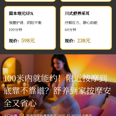
固本培元SPA
川式舒养采耳
强腰护肾、阴阳平衡
纾解压力、静心助眠
100分钟
60分钟
598元
238元
现价：
现价：
100米内就能约！附近按摩到
底靠不靠谱？舒养到家按摩安
全又省心
上门按摩
舒养到家按摩
发布于 2025-12-30
234 次阅读