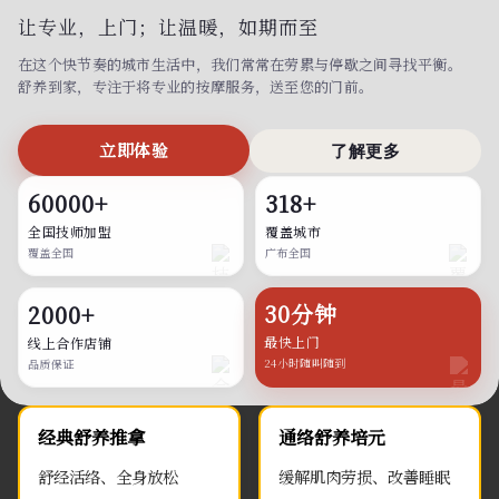
让专业，上门；
让温暖，如期而至
在这个快节奏的城市生活中，我们常常在劳累与停歇之间寻找平衡。
舒养到家，专注于将专业的按摩服务，送至您的门前。
立即体验
了解更多
60000+
318+
全国技师加盟
覆盖城市
覆盖全国
广布全国
30分钟
2000+
最快上门
线上合作店铺
24小时随叫随到
品质保证
经典舒养推拿
通络舒养培元
舒经活络、全身放松
缓解肌肉劳损、改善睡眠