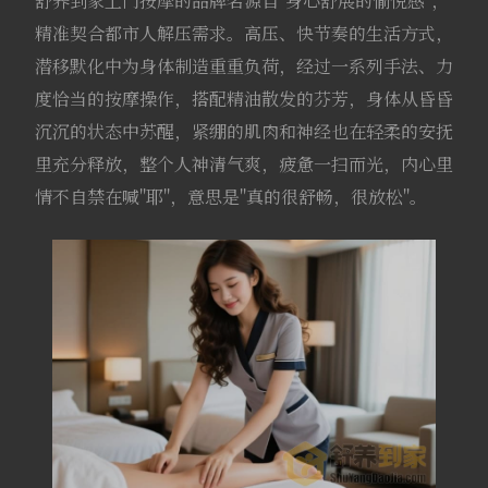
舒养到家上门按摩的品牌名源自"身心舒展的愉悦感"，
精准契合都市人解压需求。高压、快节奏的生活方式，
潜移默化中为身体制造重重负荷，经过一系列手法、力
度恰当的按摩操作，搭配精油散发的芬芳，身体从昏昏
沉沉的状态中苏醒，紧绷的肌肉和神经也在轻柔的安抚
里充分释放，整个人神清气爽，疲惫一扫而光，内心里
情不自禁在喊"耶"，意思是"真的很舒畅，很放松"。