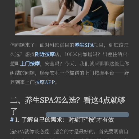
但问题来了：面对琳琅满目的
养生SPA
项目，到底该怎
么选？想找
附近按摩
店，100米内靠谱吗？出差住酒店
想叫
上门按摩
，安全吗？今天，我们就来聊聊这些让你
纠结的问题，顺便安利一个靠谱的上门按摩平台——舒
养到家上门
按摩APP
。
二、养生SPA怎么选？看这4点就够
了
1. 了解自己的需求：对症下"按"才有效
选SPA就像谈恋爱，适合的才是最好的。首先要明确自