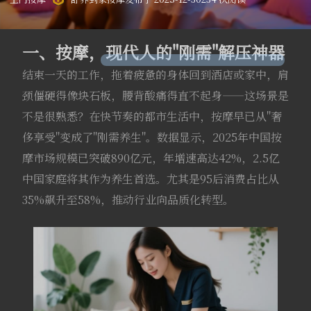
一、按摩，现代人的"刚需"解压神器
结束一天的工作，拖着疲惫的身体回到酒店或家中，肩
颈僵硬得像块石板，腰背酸痛得直不起身——这场景是
不是很熟悉？在快节奏的都市生活中，按摩早已从"奢
侈享受"变成了"刚需养生"。数据显示，2025年中国按
摩市场规模已突破890亿元，年增速高达42%，2.5亿
中国家庭将其作为养生首选。尤其是95后消费占比从
35%飙升至58%，推动行业向品质化转型。