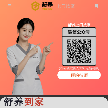
上门按摩
首页
舒养上门按摩
同城按摩
登录
上门按摩
养生按摩
技师入驻
【扫码领取新人3OO元福利券】
预约技师
商家入驻
代理入驻
舒养
到家
预约技师