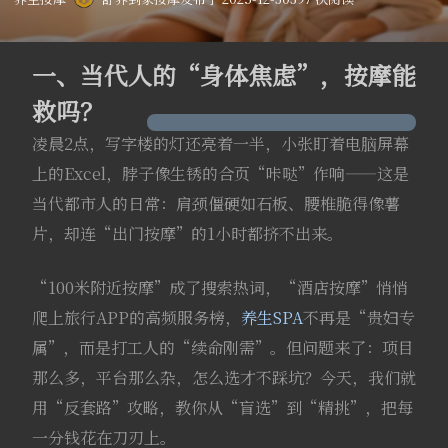
一、当代人的“身体焦虑”，按摩能
救吗？
凌晨2点，写字楼的灯还亮着一半，小张盯着电脑屏幕
上的Excel，脖子像生锈的合页“咔哒”作响——这是
当代都市人的日常：肩颈僵硬如石板、腰椎脆得像薯
片，却连“出门按摩”的1小时都挤不出来。
“100米附近按摩”成了搜索热词，“酒店按摩”悄悄
爬上旅行APP的高频服务榜，
养生SPA
不再是“贵妇专
属”，而是打工人的“续命刚需”。但问题来了：项目
那么多，平台那么杂，怎么选才不踩坑？今天，我们就
用“反套路”攻略，教你从“盲选”到“精挑”，把每
一分钱花在刀刃上。