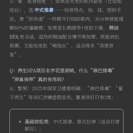
A：看“紧急程度”！如果是突发的肌肉紧张（比如加
班后），选
中式推拿
——技师用点、按、揉、捏的手
法，像“拆快递”一样解开打结的肌肉，30分钟就能缓
解80%的僵硬感；如果是长期疲劳+皮肤干燥，
精油
SPA
更合适，温热的精油配合慢节奏按摩，既能放松
筋膜，又能给皮肤“喝饱水”，适合周末“深度修
复”。
Q：养生SPA项目名字花里胡哨，什么“淋巴排毒”
“卵巢保养”真的有用吗？
A：警惕！2025年国家卫健委明确：“淋巴排毒”“量
子养生”等词汇涉嫌虚假宣传。靠谱项目只有3类：
基础放松类
：中式推拿、泰式拉伸（适合日常
解压）；