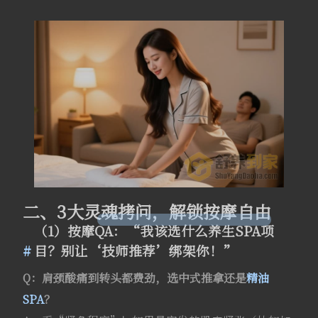
二、3大灵魂拷问，解锁按摩自由
（1）按摩QA：“我该选什么养生SPA项
目？别让‘技师推荐’绑架你！”
Q：肩颈酸痛到转头都费劲，选中式推拿还是
精油
SPA
？