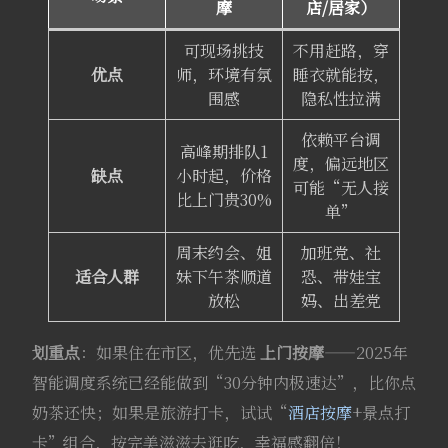
摩
店/居家）
可现场挑技
不用赶路，穿
优点
师，环境有氛
睡衣就能按，
围感
隐私性拉满
依赖平台调
高峰期排队1
度，偏远地区
缺点
小时起，价格
可能“无人接
比上门贵30%
单”
周末约会、姐
加班党、社
适合人群
妹下午茶顺道
恐、带娃宝
放松
妈、出差党
划重点
：如果住在市区，优先选
上门按摩
——2025年
智能调度系统已经能做到“30分钟内极速达”，比你点
奶茶还快；如果是旅游打卡，试试“
酒店按摩
+景点打
卡”组合，按完美滋滋去逛吃，幸福感翻倍！