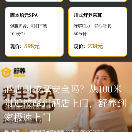
固本培元SPA
川式舒养采耳
强腰护肾、阴阳平衡
纾解压力、静心助眠
100分钟
60分钟
598元
238元
现价：
现价：
酒店叫按摩安全吗？从100米
附近按摩到酒店上门，舒养到
家极速上门
养生按摩
舒养到家按摩
发布于 2025-12-30
397 次阅读