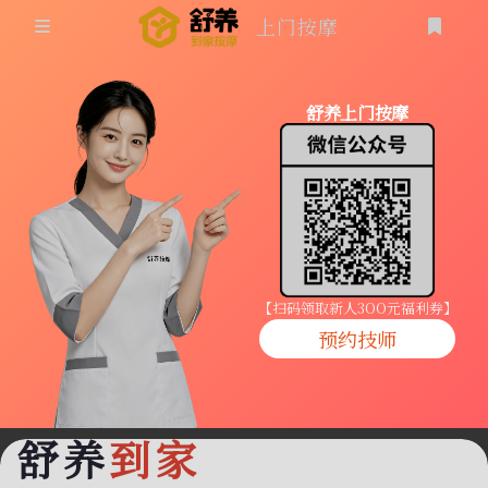
上门按摩
首页
舒养上门按摩
同城按摩
登录
上门按摩
养生按摩
技师入驻
【扫码领取新人3OO元福利券】
预约技师
商家入驻
代理入驻
舒养
到家
预约技师