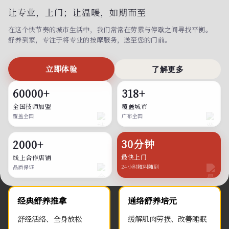
让专业，上门；
让温暖，如期而至
在这个快节奏的城市生活中，我们常常在劳累与停歇之间寻找平衡。
舒养到家，专注于将专业的按摩服务，送至您的门前。
立即体验
了解更多
60000+
318+
全国技师加盟
覆盖城市
覆盖全国
广布全国
30分钟
2000+
最快上门
线上合作店铺
24小时随叫随到
品质保证
经典舒养推拿
通络舒养培元
舒经活络、全身放松
缓解肌肉劳损、改善睡眠