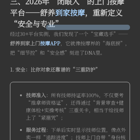
三、2026年“闭眼入”的上门按摩
平台——舒养
到家按摩
，重新定义
“安全与专业”
经过30+平台实测，我们发现了一个“宝藏选手”——
舒养到家上门
按摩APP
，它就像按摩界的“海底捞”，
把“细节控”和“安全感”刻进了DNA里。
1. 安全：比你对象还靠谱的“三重防护”
技师准入
：所有技师持证率100%，不仅要考
“推拿师资格证”，还得通过“背景审查+健
康体检+实操考核”三重关卡，相当于给技师
上了“紧箍咒”；
服务过程
：下单后实时显示技师位置，像点外
卖一样“追踪进度”；技师上门自带“身份核