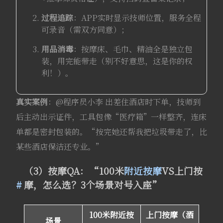
过程追踪
：APP实时显示技师位置，服务全程
可录音（需双方同意）；
用品消毒
：按摩床、毛巾、精油全是独立包
装，用完能带走（别不好意思，这是你的权
利！）。
真实案例
：@程序员小李 出差住酒店时下单，技师到
后主动出示证件，工具包像“医疗箱”一样整齐，连床
单都是密封包装的。“按完她还帮我把垃圾带走了，比
某些酒店保洁还专业。”
（3）按摩QA：“100米
附近按摩
VS上门按
摩，怎么选？3个场景对号入座”
100米附近按
上门按摩（酒
场景