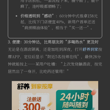
用手法放松，一套流程下来，腰不酸了，腿不
麻了，连呼吸都顺畅了；
价格透明到“感动”
：60分钟中式推拿158元
起，比线下门店便宜40%，新用户首单还送
“肩颈精油体验”，相当于“买一送一”。
3. 便捷：30分钟达，比男朋友的“多喝热水”更及时
无论是在酒店隔离，还是加班到深夜，打开
舒养到家
按
摩APP，定位后显示“附近5名技师在线”，最快28分
钟就能按上——某用户吐槽：“上次发烧躺酒店，按完
居然出了一身汗，比吃药还管用！”