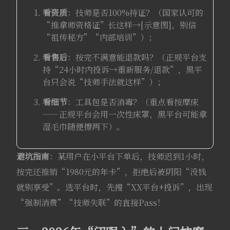
看资质
：技师是否100%持证？（国家认可的
“推拿师资格证”长这样→[示意图]，别信
“祖传秘方”“内部培训”）；
看售后
：按完不满意能退款吗？（正规平台支
持“24小时内投诉→重新服务/退款”，黑平
台只会说“技师手法就这样”）；
看细节
：工具包是否消毒？（重点看按摩床
——正规平台会用一次性床罩，黑平台可能拿
湿毛巾随便擦两下）。
避坑指南
：某用户在小平台下单后，技师迟到1小时，
按完还推销“1980元的年卡”，拒绝后被阴阳“没钱
就别享受”。选平台时，先搜“XX平台+投诉”，出现
“强制消费”“技师失联”的直接Pass！