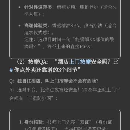
针对性调理类
：肩颈专项、腰椎养护（适合久
坐人群）；
高端体验类
：香薰精油SPA、热石疗法（适合
追求仪式感）。
记住：选项目时问一句“能缓解XX部位的酸
痛吗？”，答不上来的直接Pass！
（2）按摩QA：“酒店
上门按摩
安全吗？比
你点外卖还靠谱的3个细节”
Q：独自住酒店，叫上门按摩会不会有危险？
A：选对平台，比你点夜宵还安全！2025年正规上门平
台都有“三重防护网”：
身份核验
：技师上门先亮“双证”（身份证
+推拿师资格证），支持扫码查备案记录；