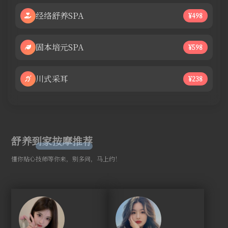
经络舒养SPA
¥498
固本培元SPA
¥598
川式采耳
¥238
舒养到家按摩推荐
懂你贴心技师等你来，别多问，马上约！