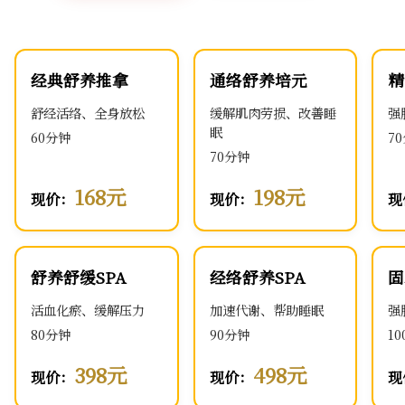
经典舒养推拿
通络舒养培元
精
舒经活络、全身放松
缓解肌肉劳损、改善睡
强
眠
60分钟
7
70分钟
168元
198元
现价：
现价：
现
舒养舒缓SPA
经络舒养SPA
固
活血化瘀、缓解压力
加速代谢、帮助睡眠
强
80分钟
90分钟
1
398元
498元
现价：
现价：
现