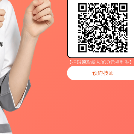
【扫码领取新人3OO元福利券】
预约技师