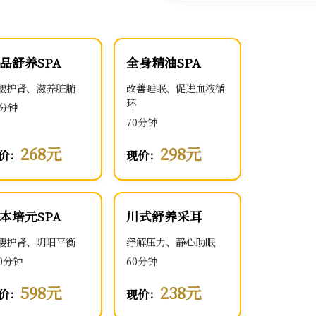
品舒养SPA
全身精油SPA
腰护肾、滋养脏腑
改善睡眠、促进血液循
环
0分钟
70分钟
268元
298元
价：
现价：
本培元SPA
川式舒养采耳
腰护肾、阴阳平衡
纾解压力、静心助眠
00分钟
60分钟
598元
238元
价：
现价：