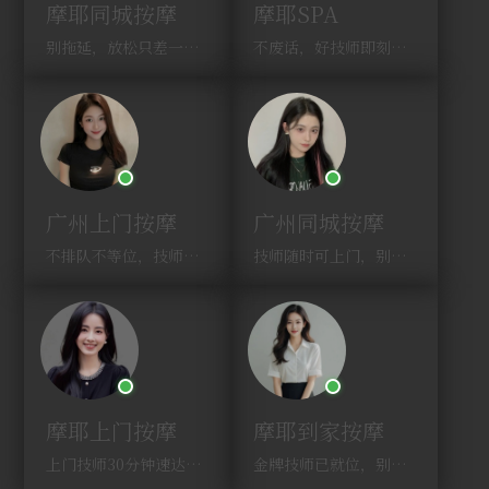
摩耶同城按摩
摩耶SPA
别拖延，放松只差一次点击！
不废话，好技师即刻上门，约！
广州上门按摩
广州同城按摩
不排队不等位，技师直奔你家！
技师随时可上门，别啰嗦，赶紧约！
摩耶上门按摩
摩耶到家按摩
上门技师30分钟速达，别问，快约！
金牌技师已就位，别纠结，马上预约！