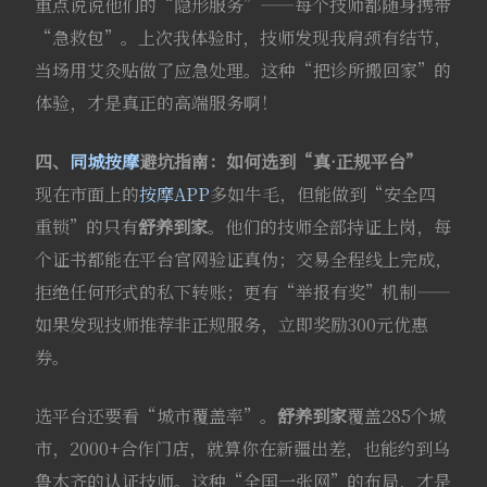
重点说说他们的“隐形服务”——每个技师都随身携带
“急救包”。上次我体验时，技师发现我肩颈有结节，
当场用艾灸贴做了应急处理。这种“把诊所搬回家”的
体验，才是真正的高端服务啊！
四、
同城按摩
避坑指南：如何选到“真·正规平台”
现在市面上的
按摩APP
多如牛毛，但能做到“安全四
重锁”的只有
舒养到家
。他们的技师全部持证上岗，每
个证书都能在平台官网验证真伪；交易全程线上完成，
拒绝任何形式的私下转账；更有“举报有奖”机制——
如果发现技师推荐非正规服务，立即奖励300元优惠
券。
选平台还要看“城市覆盖率”。
舒养到家
覆盖285个城
市，2000+合作门店，就算你在新疆出差，也能约到乌
鲁木齐的认证技师。这种“全国一张网”的布局，才是