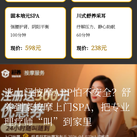
固本培元SPA
川式舒养采耳
强腰护肾、阴阳平衡
纾解压力、静心助眠
100分钟
60分钟
598元
238元
现价：
现价：
选上门按摩APP怕不安全？舒
养到家按摩上门SPA，把专业
理疗师“叫”到家里
上门按摩
舒养到家按摩
发布于 2026-04-02
261 次阅读