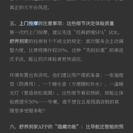
真正的大平台风范。
五、
上门按摩
的注意事项：这些细节决定体验质量
第一次约上门按摩，建议先选“经典舒缓SPA”试水。
舒养到家
的技师有个不成文的规定：首次服务会主动调
整力度，比常规操作轻20%。这种“先轻后重”的渐进
式手法，能让初次体验者更快适应。
环境布置也有讲究。他们建议用户提前准备：一张瑜伽
垫（防滑用）、一个暖水壶（方便随时补水）、一盏暖
光灯（营造放松氛围）。这些细节看似琐碎，却能让体
验感提升50%——毕竟，谁不想在五星级酒店般的氛
围里享受服务呢？
六、
舒养到家
APP的“隐藏功能”：比导航还智能的预