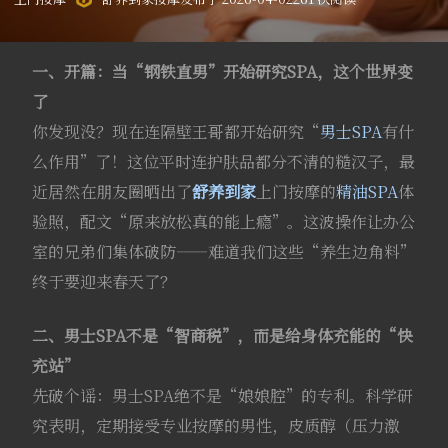
一、开篇：当“钢铁直男”开始研究SPA，这个世界变
了
你发现没？现在连隔壁王哥都开始研究“
男士SPA
有什
么作用”了！这位平时连护肤品都分不清的糙汉子，最
近居然在朋友圈晒出了
舒养到家
上门按摩的
精油SPA
体
验照，配文“原来放松真的能上瘾”。这波操作让办公
室的兄弟们集体破防——难道我们这些“养生边角料”
终于要迎来春天了？
二、男士SPA不是“智商税”，而是给身体充能的“快
充站”
先破个谣：男士SPA绝不是“娘娘腔”的专利。科学研
究表明，定期接受专业按摩的男性，皮质醇（压力激