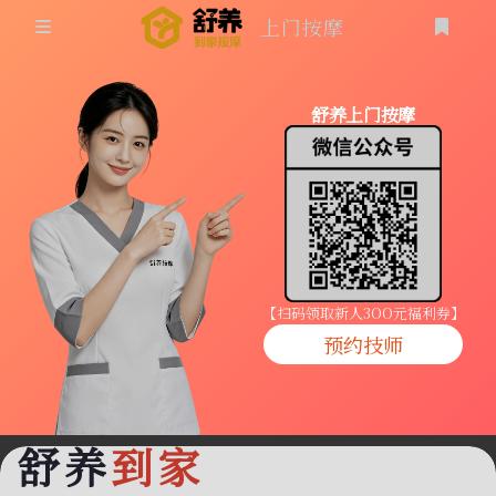
上门按摩
首页
舒养上门按摩
同城按摩
登录
上门按摩
养生按摩
技师入驻
【扫码领取新人3OO元福利券】
预约技师
商家入驻
代理入驻
舒养
到家
预约技师