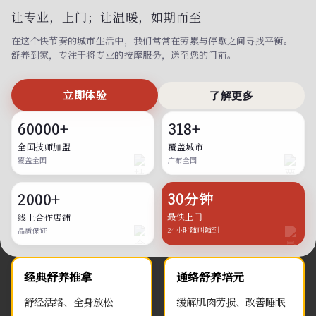
让专业，上门；
让温暖，如期而至
在这个快节奏的城市生活中，我们常常在劳累与停歇之间寻找平衡。
舒养到家，专注于将专业的按摩服务，送至您的门前。
立即体验
了解更多
60000+
318+
全国技师加盟
覆盖城市
覆盖全国
广布全国
30分钟
2000+
最快上门
线上合作店铺
24小时随叫随到
品质保证
经典舒养推拿
通络舒养培元
舒经活络、全身放松
缓解肌肉劳损、改善睡眠