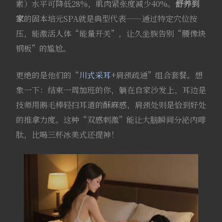
素）水平可降低28%，肌肉紧张度减少40%。
舒养到
家
的固本培元SPA就是典型代表——通过特定穴位按
压，能激活人体“能量开关”，让久坐族告别“腰像块
钢板”的尴尬。
更绝的是他们的“
川式采耳
+肩颈疏通”组合套餐。想
象一下：结束一周加班的你，躺在自家沙发上，耳边是
技师用鹅毛棒轻扫耳道的酥麻感，肩颈处则是恰到好处
的推拿力度。这种“双感刺激”能让大脑瞬间分泌内啡
肽，比喝三杯冰美式还提神！