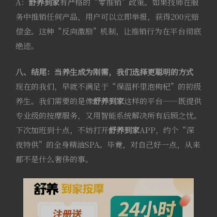
A：
舒养到家
有严格的“零推销”政策。如果技师在服
务中推销任何产品，用户可以立即举报，获得200元赔
偿金。这种“反向激励”机制，让推销行为在平台彻底
绝迹。
八、结尾：当养生成为刚需，我们选择更聪明的方式
现在的我们，早就不满足于“保温杯里泡枸杞”的初级
养生。我们需要的是像
舒养到家
这样的平台——既提供
专业级的按摩服务，又用智能系统解决所有后顾之忧。
下次加班到十点，不妨打开
舒养到家
APP，约个“深
夜特供”的全身精油SPA。毕竟，对自己好一点，从来
都不是什么奢侈的事。