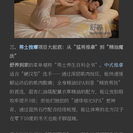
三、
男士按摩
项目大起底：从“猛男推拿”到“精油魔
法”
舒养到家
的菜单堪称“男士养生百科全书”。
中式推拿
适合“硬汉型”选手——通过深层肌肉按压，能快速缓
解运动后的肌肉酸痛；全身精油SPA则是“精致男孩”
的首选，甜杏仁油搭配薰衣草精油的配方，能让皮肤吸
收率提升3倍；而他们独创的“通络培元SPA”更神
奇，通过温热石疗配合经络梳理，能让体寒的北方汉子
在零下10度的冬天也能手脚温暖。