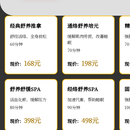
经典舒养推拿
通络舒养培元
精
舒经活络、全身放松
缓解肌肉劳损、改善睡
强
眠
60分钟
7
70分钟
168元
198元
现价：
现价：
现
舒养舒缓SPA
经络舒养SPA
固
活血化瘀、缓解压力
加速代谢、帮助睡眠
强
80分钟
90分钟
1
398元
498元
现价：
现价：
现