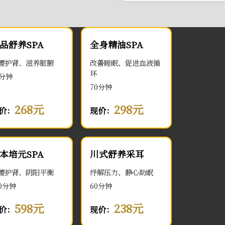
品舒养SPA
全身精油SPA
腰护肾、滋养脏腑
改善睡眠、促进血液循
环
0分钟
70分钟
268元
298元
价：
现价：
本培元SPA
川式舒养采耳
腰护肾、阴阳平衡
纾解压力、静心助眠
00分钟
60分钟
598元
238元
价：
现价：