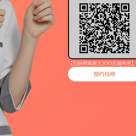
【扫码领取新人3OO元福利券】
预约技师