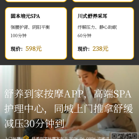
固本培元SPA
川式舒养采耳
强腰护肾、阴阳平衡
纾解压力、静心助眠
100分钟
60分钟
598元
238元
现价：
现价：
舒养到家按摩APP，高端SPA
护理中心，同城上门推拿舒缓
减压30分钟到
上门按摩
舒养到家按摩
发布于 2026-06-09
96 次阅读