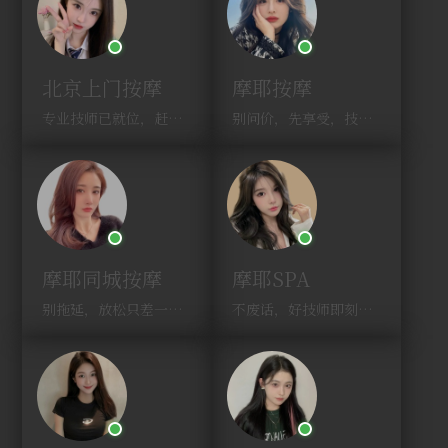
北京上门按摩
摩耶按摩
专业技师已就位，赶紧下单！
别问价，先享受，技师马上到！
摩耶同城按摩
摩耶SPA
别拖延，放松只差一次点击！
不废话，好技师即刻上门，约！