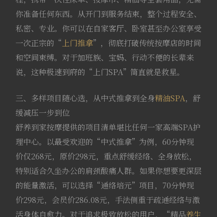
你准备任何东西。从开门到服务结束，整个过程安全、
私密、专业。你可以在自家客厅、卧室甚至办公室享受
一次正宗的“
上门推拿
”，彻底打破传统按摩店的时间
和空间束缚。对于加班族、宝妈、行动不便的长辈来
说，这种极速到府的“上门SPA”简直就是救星。
三、多样项目随心选，从中式推拿到全身
精油SPA
，舒
缓减压一步到位
舒养到家按摩提供的项目清单堪比任何一家高端SPA护
理中心。以最受欢迎的“中式推拿”为例，60分钟现
价仅268元，原价298元，重点舒缓经络、全身放松，
特别适合久坐办公的肩颈酸痛人群。如果你想要更深层
的能量激活，可以选择“通络培元”项目，70分钟现
价298元，会员价286.08元，手法侧重于疏通经络与激
活身体自愈力。对于追求极致放松的用户，“精品
养生