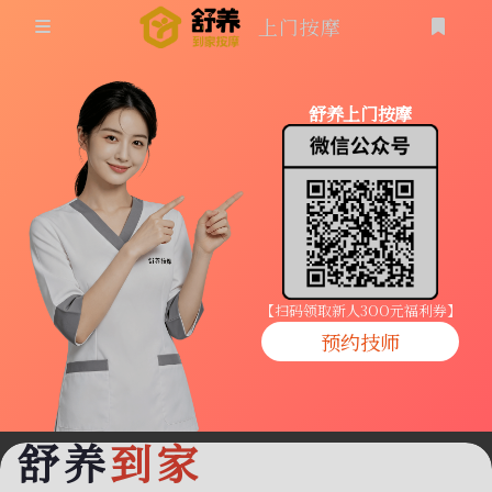
上门按摩
首页
舒养上门按摩
同城按摩
登录
上门按摩
养生按摩
技师入驻
【扫码领取新人3OO元福利券】
预约技师
商家入驻
代理入驻
舒养
到家
预约技师