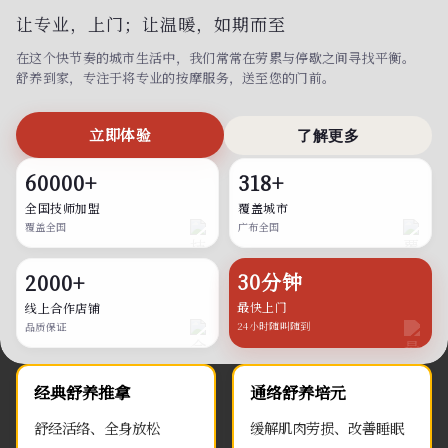
让专业，上门；
让温暖，如期而至
在这个快节奏的城市生活中，我们常常在劳累与停歇之间寻找平衡。
舒养到家，专注于将专业的按摩服务，送至您的门前。
立即体验
了解更多
60000+
318+
全国技师加盟
覆盖城市
覆盖全国
广布全国
30分钟
2000+
最快上门
线上合作店铺
24小时随叫随到
品质保证
经典舒养推拿
通络舒养培元
舒经活络、全身放松
缓解肌肉劳损、改善睡眠