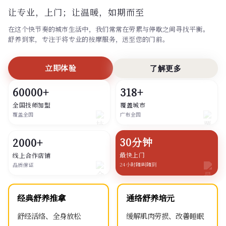
让专业，上门；
让温暖，如期而至
在这个快节奏的城市生活中，我们常常在劳累与停歇之间寻找平衡。
舒养到家，专注于将专业的按摩服务，送至您的门前。
立即体验
了解更多
60000+
318+
全国技师加盟
覆盖城市
覆盖全国
广布全国
30分钟
2000+
最快上门
线上合作店铺
24小时随叫随到
品质保证
经典舒养推拿
通络舒养培元
舒经活络、全身放松
缓解肌肉劳损、改善睡眠