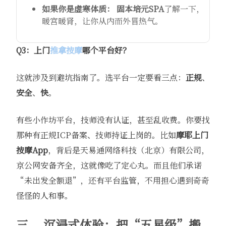
如果你是虚寒体质：
​
固本培元SPA
了解一下，
暖宫暖肾，让你从内而外冒热气。
Q3：上门
推拿按摩
哪个平台好？
这就涉及到避坑指南了。选平台一定要看三点：
正规
、
安全
、
快
。
有些小作坊平台，技师没有认证，甚至乱收费。你要找
那种有正规ICP备案、技师持证上岗的。比如
摩耶上门
按摩App
，背后是天易通网络科技（北京）有限公司，
京公网安备齐全，这就像吃了定心丸。而且他们承诺
“未出发全额退”，还有平台监管，不用担心遇到奇奇
怪怪的人和事。
三、 沉浸式体验：把“五星级”搬