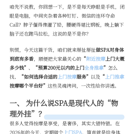
咱先不说教，你回想一下，是不是每天睁眼是手机，闭
眼是电脑，中间夹杂着各种钉钉、微信的连环夺命
Call？脖子僵得像灌了铅，腰硬得堪比钢板，晚上躺下
脑子还在跑马拉松，这说的是不是你？
别慌，今天这篇干货，咱们就来掰扯掰扯
做SPA对身体
到底有多香
，顺便把大家最关心的
“
附近按摩
上门大概
多少钱”
、
“预算200元以内的上门
全身推拿
”
怎么
找、
“如何选择合适的
上门按摩
服务”
以及
“
上门推拿
按摩哪个平台好”
这些灵魂拷问，一次性给你讲透。
一、 为什么说SPA是现代人的“物
理外挂”？
很多人觉得按摩是享受，是奢侈，其实大错特错。在
2026年的今天，定期做个
上门SPA
，简直就是给身体