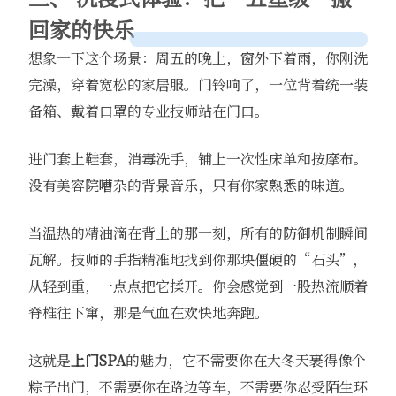
回家的快乐
想象一下这个场景：周五的晚上，窗外下着雨，你刚洗
完澡，穿着宽松的家居服。门铃响了，一位背着统一装
备箱、戴着口罩的专业技师站在门口。
进门套上鞋套，消毒洗手，铺上一次性床单和按摩布。
没有美容院嘈杂的背景音乐，只有你家熟悉的味道。
当温热的精油滴在背上的那一刻，所有的防御机制瞬间
瓦解。技师的手指精准地找到你那块僵硬的“石头”，
从轻到重，一点点把它揉开。你会感觉到一股热流顺着
脊椎往下窜，那是气血在欢快地奔跑。
这就是
上门SPA
的魅力，它不需要你在大冬天裹得像个
粽子出门，不需要你在路边等车，不需要你忍受陌生环