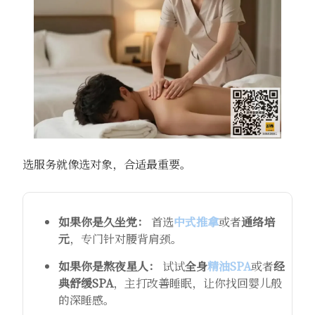
选服务就像选对象，合适最重要。
如果你是久坐党：
​ 首选
中式推拿
或者
通络培
元
，专门针对腰背肩颈。
如果你是熬夜星人：
​ 试试
全身
精油SPA
或者
经
典舒缓SPA
，主打改善睡眠，让你找回婴儿般
的深睡感。