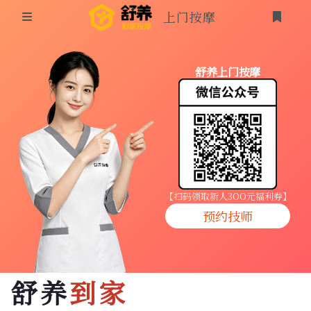
上门按摩
首页
舒养上门按摩
同城按摩
登录
上门按摩
养生按摩
技师入驻
【扫码领取新人3OO元福利券】
预约技师
商家入驻
代理入驻
舒养
到家
预约技师