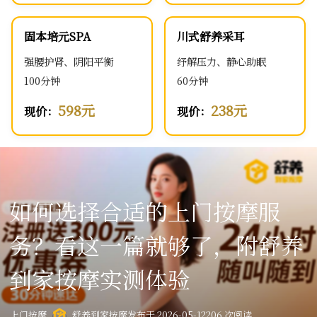
固本培元SPA
川式舒养采耳
强腰护肾、阴阳平衡
纾解压力、静心助眠
100分钟
60分钟
598元
238元
现价：
现价：
如何选择合适的上门按摩服
务？看这一篇就够了，附舒养
到家按摩实测体验
上门按摩
舒养到家按摩
发布于 2026-05-12
206 次阅读