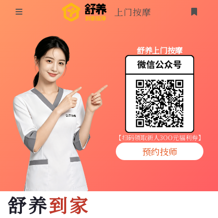
上门按摩
首页
舒养上门按摩
同城按摩
登录
上门按摩
养生按摩
技师入驻
【扫码领取新人3OO元福利券】
预约技师
商家入驻
代理入驻
舒养
到家
预约技师