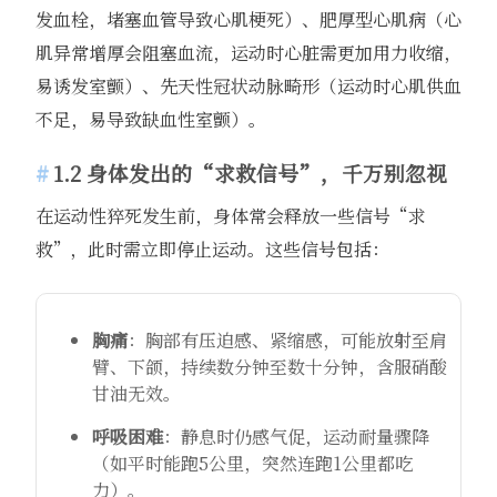
发血栓，堵塞血管导致心肌梗死）、肥厚型心肌病（心
肌异常增厚会阻塞血流，运动时心脏需更加用力收缩，
易诱发室颤）、先天性冠状动脉畸形（运动时心肌供血
不足，易导致缺血性室颤）。
1.2 身体发出的“求救信号”，千万别忽视
在运动性猝死发生前，身体常会释放一些信号“求
救”，此时需立即停止运动。这些信号包括：
胸痛
：胸部有压迫感、紧缩感，可能放射至肩
臂、下颌，持续数分钟至数十分钟，含服硝酸
甘油无效。
呼吸困难
：静息时仍感气促，运动耐量骤降
（如平时能跑5公里，突然连跑1公里都吃
力）。