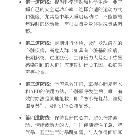
第一道防线
：提倡科学运动和科学生活。要了
解自己的安全运动心率，选择合适的运动方式
和强度，尤其是中年人重启运动时，不能照搬
年轻时的运动量，需根据自身身体状况灵活调
整。
第二道防线
：定期进行体检，及时发现潜在的
心脏疾病。高危人群（如具有心脏基础疾病、
长期熬夜、过度疲劳、工作压力大及处于感冒
感染期间的人群）应定期进行心电图、心脏超
声等检查。
第三道防线
：学习急救知识，掌握心肺复苏术
和AED的使用方法。心脏骤停发生后，唯一有
效的办法是就地抢救，即“急诊先复苏，谁见
谁复苏”，及时进行心肺复苏。
第四道防线
：保持良好的心态，避免情绪激
动。情绪波动大的人，往往伴随着性子急、脾
气暴，甚至生气时暴跳如雷，与人争得面红耳