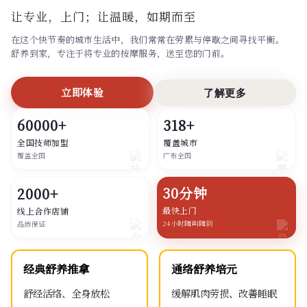
让专业，上门；
让温暖，如期而至
在这个快节奏的城市生活中，我们常常在劳累与停歇之间寻找平衡。
舒养到家，专注于将专业的按摩服务，送至您的门前。
立即体验
了解更多
60000+
318+
全国技师加盟
覆盖城市
覆盖全国
广布全国
30分钟
2000+
最快上门
线上合作店铺
24小时随叫随到
品质保证
经典舒养推拿
通络舒养培元
舒经活络、全身放松
缓解肌肉劳损、改善睡眠