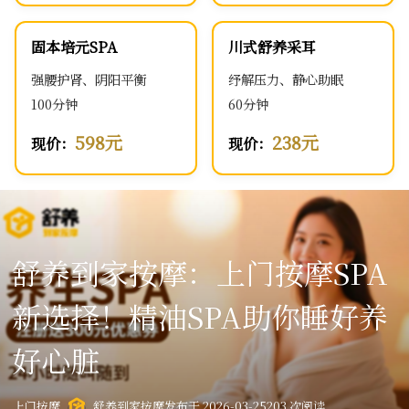
固本培元SPA
川式舒养采耳
强腰护肾、阴阳平衡
纾解压力、静心助眠
100分钟
60分钟
598元
238元
现价：
现价：
舒养到家按摩：上门按摩SPA
新选择！精油SPA助你睡好养
好心脏
上门按摩
舒养到家按摩
发布于 2026-03-25
203 次阅读