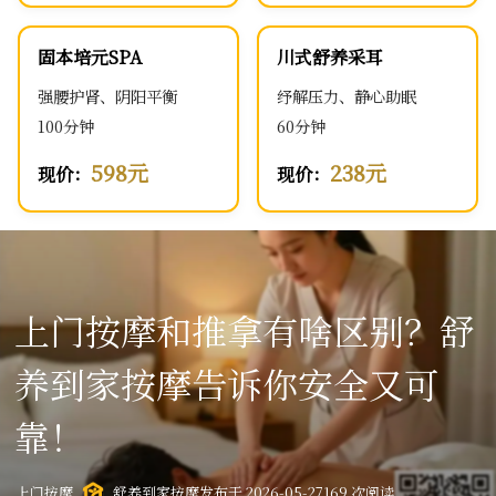
固本培元SPA
川式舒养采耳
强腰护肾、阴阳平衡
纾解压力、静心助眠
100分钟
60分钟
598元
238元
现价：
现价：
上门按摩和推拿有啥区别？舒
养到家按摩告诉你安全又可
靠！
上门按摩
舒养到家按摩
发布于 2026-05-27
169 次阅读