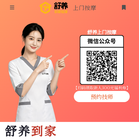
上门按摩
首页
舒养上门按摩
同城按摩
登录
上门按摩
养生按摩
技师入驻
【扫码领取新人3OO元福利券】
预约技师
商家入驻
代理入驻
舒养
到家
预约技师