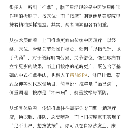
很多人一听到“推拿”，脑子里浮现的是中医馆里咔咔
作响的扳脖子、按穴位；而“按摩”则更像是美容院里
抹着精油揉揉捏捏。其实，两者同源但各有侧重。
从技术层面看，上门推拿更偏向传统中医理疗，以经
络、穴位、骨骼关节为操作核心，强调“以指代针、以
手代药”，对于缓解肌肉劳损、关节错位、慢性疼痛有
立竿见影的效果。而上门按摩的范畴更广，既包含了基
础的中式推拿手法，也融入了
精油SPA
、淋巴排毒、泰
式拉伸等现代放松项目。简单说：推拿是“治已病”，
侧重调理；按摩是“治未病”，侧重放松与预防。
从场景体验看，传统推拿往往需要你专门跑一趟理疗
店，换衣服、排队、忍受嘈杂。而上门按摩真正实现了
“足不出户，想按就按”。你可以在自家沙发上、床