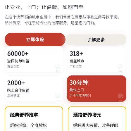
让专业，上门；
让温暖，如期而至
在这个快节奏的城市生活中，我们常常在劳累与停歇之间寻找平衡。
舒养到家，专注于将专业的按摩服务，送至您的门前。
立即体验
了解更多
60000+
318+
全国技师加盟
覆盖城市
覆盖全国
广布全国
30分钟
2000+
最快上门
线上合作店铺
24小时随叫随到
品质保证
经典舒养推拿
通络舒养培元
舒经活络、全身放松
缓解肌肉劳损、改善睡眠