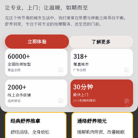
让专业，上门；
让温暖，如期而至
在这个快节奏的城市生活中，我们常常在劳累与停歇之间寻找平衡。
舒养到家，专注于将专业的按摩服务，送至您的门前。
立即体验
了解更多
60000+
318+
全国技师加盟
覆盖城市
覆盖全国
广布全国
30分钟
2000+
最快上门
线上合作店铺
24小时随叫随到
品质保证
经典舒养推拿
通络舒养培元
舒经活络、全身放松
缓解肌肉劳损、改善睡眠