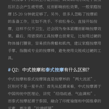
压状态会产生疲劳感，反而影响放松效果，一般家庭按
摩 15-20 分钟就足够了。另外，很多人忽略了按摩前
的准备工作，比如不洗手、不放松身心，直接开始按
摩，这样不仅不卫生，还会因为身体紧绷而影响按摩效
果。最后，用错误的工具按摩也很常见，比如用过硬的
物体捶打腰背，容易损伤骨骼和肌肉，建议家庭按摩用
手掌、指腹或专业的按摩棒，避免使用尖锐或过硬的工
具。
Q2：中式按摩和
泰式按摩
有什么区别？
中式按摩和泰式按摩简直是按摩界的 “两大流派”，
区别可不是一星半点！首先从起源来看，中式按摩源于
中国传统中医理论，讲究 “经络疏通、气血调和”，
而泰式按摩起源于泰国，融合了印度瑜伽和中国推拿的
元素，更注重 “拉伸舒展”。