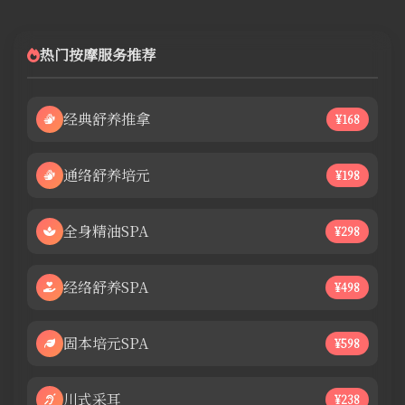
热门按摩服务推荐
经典舒养推拿
¥168
通络舒养培元
¥198
全身精油SPA
¥298
经络舒养SPA
¥498
固本培元SPA
¥598
川式采耳
¥238