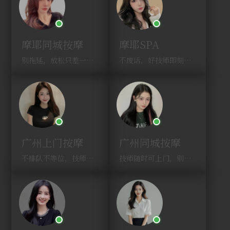
摩耶同城按摩
摩耶SPA
别拖延，放松只差一次点击！
不废话，好技师即刻上门，约！
广州上门按摩
广州同城按摩
不排队不等位，技师直奔你家！
技师随时可上门，别啰嗦，赶紧约！