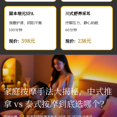
固本培元SPA
川式舒养采耳
强腰护肾、阴阳平衡
纾解压力、静心助眠
100分钟
60分钟
598元
238元
现价：
现价：
家庭按摩手法大揭秘，中式推
拿 vs 泰式按摩到底选哪个？
同城按摩
舒养到家按摩
发布于 2025-12-25
318 次阅读