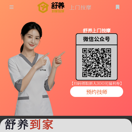
上门按摩
首页
舒养上门按摩
同城按摩
登录
上门按摩
养生按摩
技师入驻
【扫码领取新人3OO元福利券】
预约技师
商家入驻
代理入驻
舒养
到家
预约技师