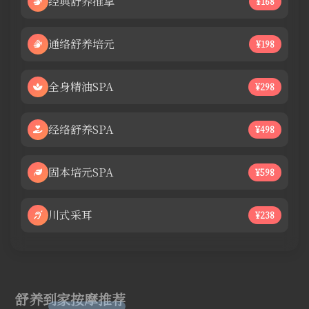
经典舒养推拿
¥168
通络舒养培元
¥198
全身精油SPA
¥298
经络舒养SPA
¥498
固本培元SPA
¥598
川式采耳
¥238
舒养到家按摩推荐