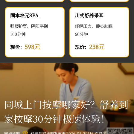
固本培元SPA
川式舒养采耳
强腰护肾、阴阳平衡
纾解压力、静心助眠
100分钟
60分钟
598元
238元
现价：
现价：
同城上门按摩哪家好？舒养到
家按摩30分钟极速体验！
同城按摩
舒养到家按摩
发布于 2026-05-29
116 次阅读