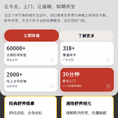
让专业，上门；
让温暖，如期而至
在这个快节奏的城市生活中，我们常常在劳累与停歇之间寻找平衡。
舒养到家，专注于将专业的按摩服务，送至您的门前。
立即体验
了解更多
60000+
318+
全国技师加盟
覆盖城市
覆盖全国
广布全国
30分钟
2000+
最快上门
线上合作店铺
24小时随叫随到
品质保证
经典舒养推拿
通络舒养培元
舒经活络、全身放松
缓解肌肉劳损、改善睡眠