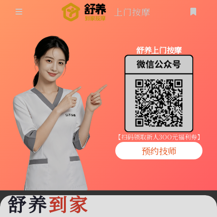
上门按摩
首页
舒养上门按摩
同城按摩
登录
上门按摩
养生按摩
技师入驻
【扫码领取新人3OO元福利券】
预约技师
商家入驻
代理入驻
舒养
到家
预约技师