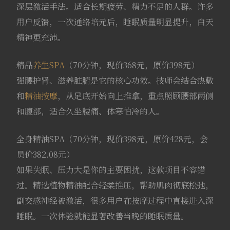
深层激活手法。适合长期疲劳、精力不足的人群。许多
用户反馈，一次通络培元后，睡眠质量明显提升，白天
精神更充沛。
精品
养生SPA
（70分钟，现价368元，原价398元）
强腰护肾、滋养脏腑是它的核心功效。技师会结合热敷
和
精油按摩
，从足底开始向上推拿，重点照顾腰部两侧
和腹部，适合久坐腰痛、体寒怕冷的人。
全身精油SPA（70分钟，现价398元，原价428元，会
员价382.08元）
如果失眠、压力大是你的主要困扰，这款项目不容错
过。精选植物精油配合轻柔推压，帮助肌肉彻底松弛，
副交感神经被激活，很多用户在按摩过程中直接进入深
睡眠。一次体验就能显著改善当晚的睡眠质量。