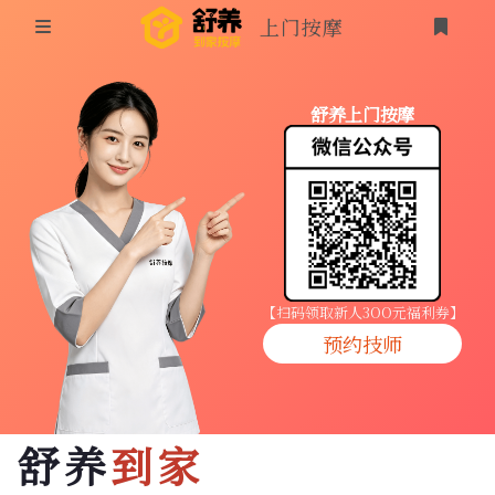
上门按摩
首页
舒养上门按摩
同城按摩
登录
上门按摩
养生按摩
技师入驻
【扫码领取新人3OO元福利券】
预约技师
商家入驻
代理入驻
舒养
到家
预约技师