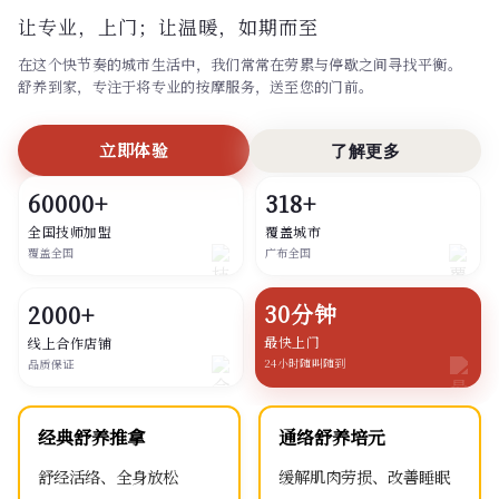
让专业，上门；
让温暖，如期而至
在这个快节奏的城市生活中，我们常常在劳累与停歇之间寻找平衡。
舒养到家，专注于将专业的按摩服务，送至您的门前。
立即体验
了解更多
60000+
318+
全国技师加盟
覆盖城市
覆盖全国
广布全国
30分钟
2000+
最快上门
线上合作店铺
24小时随叫随到
品质保证
经典舒养推拿
通络舒养培元
舒经活络、全身放松
缓解肌肉劳损、改善睡眠