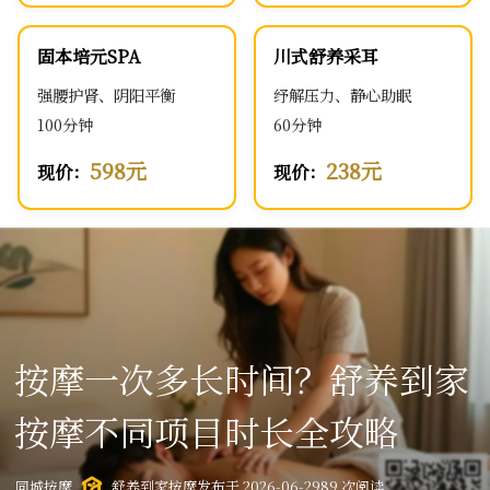
固本培元SPA
川式舒养采耳
强腰护肾、阴阳平衡
纾解压力、静心助眠
100分钟
60分钟
598元
238元
现价：
现价：
按摩一次多长时间？舒养到家
按摩不同项目时长全攻略
同城按摩
舒养到家按摩
发布于 2026-06-29
89 次阅读